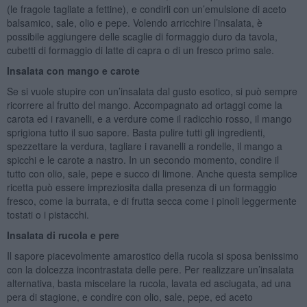
(le fragole tagliate a fettine), e condirli con un’emulsione di aceto
balsamico, sale, olio e pepe. Volendo arricchire l’insalata, è
possibile aggiungere delle scaglie di formaggio duro da tavola,
cubetti di formaggio di latte di capra o di un fresco primo sale.
Insalata con mango e carote
Se si vuole stupire con un’insalata dal gusto esotico, si può sempre
ricorrere al frutto del mango. Accompagnato ad ortaggi come la
carota ed i ravanelli, e a verdure come il radicchio rosso, il mango
sprigiona tutto il suo sapore. Basta pulire tutti gli ingredienti,
spezzettare la verdura, tagliare i ravanelli a rondelle, il mango a
spicchi e le carote a nastro. In un secondo momento, condire il
tutto con olio, sale, pepe e succo di limone. Anche questa semplice
ricetta può essere impreziosita dalla presenza di un formaggio
fresco, come la burrata, e di frutta secca come i pinoli leggermente
tostati o i pistacchi.
Insalata di rucola e pere
Il sapore piacevolmente amarostico della rucola si sposa benissimo
con la dolcezza incontrastata delle pere. Per realizzare un’insalata
alternativa, basta miscelare la rucola, lavata ed asciugata, ad una
pera di stagione, e condire con olio, sale, pepe, ed aceto