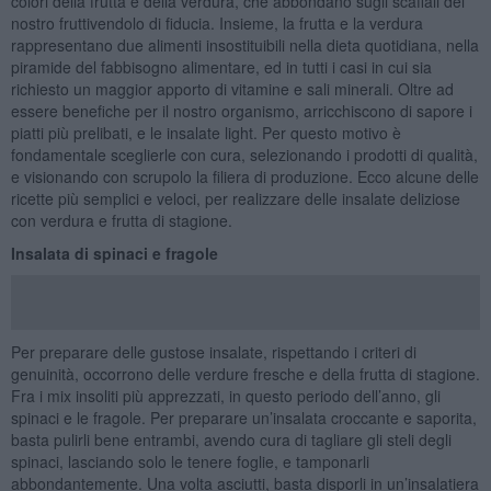
colori della frutta e della verdura, che abbondano sugli scaffali del
nostro fruttivendolo di fiducia. Insieme, la frutta e la verdura
rappresentano due alimenti insostituibili nella dieta quotidiana, nella
piramide del fabbisogno alimentare, ed in tutti i casi in cui sia
richiesto un maggior apporto di vitamine e sali minerali. Oltre ad
essere benefiche per il nostro organismo, arricchiscono di sapore i
piatti più prelibati, e le insalate light. Per questo motivo è
fondamentale sceglierle con cura, selezionando i prodotti di qualità,
e visionando con scrupolo la filiera di produzione. Ecco alcune delle
ricette più semplici e veloci, per realizzare delle insalate deliziose
con verdura e frutta di stagione.
Insalata di spinaci e fragole
Per preparare delle gustose insalate, rispettando i criteri di
genuinità, occorrono delle verdure fresche e della frutta di stagione.
Fra i mix insoliti più apprezzati, in questo periodo dell’anno, gli
spinaci e le fragole. Per preparare un’insalata croccante e saporita,
basta pulirli bene entrambi, avendo cura di tagliare gli steli degli
spinaci, lasciando solo le tenere foglie, e tamponarli
abbondantemente. Una volta asciutti, basta disporli in un’insalatiera