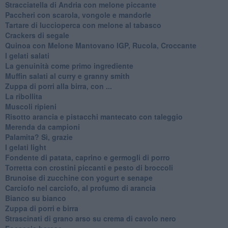
Stracciatella di Andria con melone piccante
Paccheri con scarola, vongole e mandorle
Tartare di luccioperca con melone al tabasco
Crackers di segale
Quinoa con Melone Mantovano IGP, Rucola, Croccante
I gelati salati
La genuinità come primo ingrediente
Muffin salati al curry e granny smith
Zuppa di porri alla birra, con ...
La ribollita
Muscoli ripieni
Risotto arancia e pistacchi mantecato con taleggio
Merenda da campioni
Palamita? Sì, grazie
I gelati light
Fondente di patata, caprino e germogli di porro
Torretta con crostini piccanti e pesto di broccoli
Brunoise di zucchine con yogurt e senape
Carciofo nel carciofo, al profumo di arancia
Bianco su bianco
Zuppa di porri e birra
Strascinati di grano arso su crema di cavolo nero