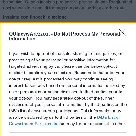
balsamico. Questa insalata può essere presentata con l’aggiunta di
noci sgusciate e dadi di formaggio a pasta morbida o erborinato.
Insalata con finocchi e melone
Questa ricetta è un vero concentrato di sapore. La dolcezza dei
finocchi e del melone si armonizza con i pomodorini ed il crescione.
QUInewsArezzo.it -
Do Not Process My Personal
Per realizzarla basta lavare, asciugare e spezzettare il crescione, o
Information
in alternativa il songino, ricavare delle palline dal melone, filetti dal
finocchio e spicchi dai pomodorini, e condire con olio, sale, pepe e
If you wish to opt-out of the sale, sharing to third parties, or
limone. Non dispiace un po’ di zenzero fresco.
processing of your personal or sensitive information for
seguimi anche su
www.rubinarovini.com
targeted advertising by us, please use the below opt-out
section to confirm your selection. Please note that after your
Rubina Rovini
opt-out request is processed you may continue seeing
interest-based ads based on personal information utilized by
us or personal information disclosed to third parties prior to
your opt-out. You may separately opt-out of the further
disclosure of your personal information by third parties on the
IAB’s list of downstream participants. This information may
Se vuoi leggere le notizie principali della Toscana iscriviti alla
also be disclosed by us to third parties on the
IAB’s List of
Newsletter QUInews - ToscanaMedia.
Arriva gratis tutti i giorni
Downstream Participants
that may further disclose it to other
alle 20:00 direttamente nella tua casella di posta.
third parties.
Basta cliccare
QUI