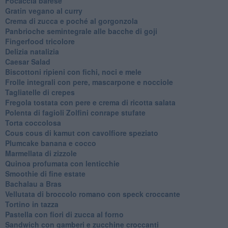
Focaccia barese
Gratin vegano al curry
Crema di zucca e poché al gorgonzola
Panbrioche semintegrale alle bacche di goji
Fingerfood tricolore
Delizia natalizia
Caesar Salad
Biscottoni ripieni con fichi, noci e mele
Frolle integrali con pere, mascarpone e nocciole
Tagliatelle di crepes
Fregola tostata con pere e crema di ricotta salata
Polenta di fagioli Zolfini conrape stufate
Torta coccolosa
Cous cous di kamut con cavolfiore speziato
Plumcake banana e cocco
Marmellata di zizzole
Quinoa profumata con lenticchie
Smoothie di fine estate
Bachalau a Bras
Vellutata di broccolo romano con speck croccante
Tortino in tazza
Pastella con fiori di zucca al forno
Sandwich con gamberi e zucchine croccanti