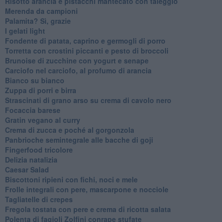
Risotto arancia e pistacchi mantecato con taleggio
Merenda da campioni
Palamita? Sì, grazie
I gelati light
Fondente di patata, caprino e germogli di porro
Torretta con crostini piccanti e pesto di broccoli
Brunoise di zucchine con yogurt e senape
Carciofo nel carciofo, al profumo di arancia
Bianco su bianco
Zuppa di porri e birra
Strascinati di grano arso su crema di cavolo nero
Focaccia barese
Gratin vegano al curry
Crema di zucca e poché al gorgonzola
Panbrioche semintegrale alle bacche di goji
Fingerfood tricolore
Delizia natalizia
Caesar Salad
Biscottoni ripieni con fichi, noci e mele
Frolle integrali con pere, mascarpone e nocciole
Tagliatelle di crepes
Fregola tostata con pere e crema di ricotta salata
Polenta di fagioli Zolfini conrape stufate