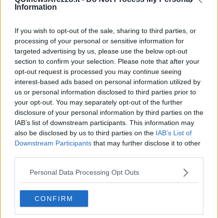
Information
Rubina Rovini
If you wish to opt-out of the sale, sharing to third parties, or
processing of your personal or sensitive information for
targeted advertising by us, please use the below opt-out
section to confirm your selection. Please note that after your
opt-out request is processed you may continue seeing
Se vuoi leggere le notizie principali della Toscana iscriviti alla
Newsletter QUInews - ToscanaMedia.
Arriva gratis tutti i giorni
interest-based ads based on personal information utilized by
alle 20:00 direttamente nella tua casella di posta.
us or personal information disclosed to third parties prior to
your opt-out. You may separately opt-out of the further
Basta cliccare
QUI
disclosure of your personal information by third parties on the
Ti potrebbe interessare anche:
IAB’s list of downstream participants. This information may
also be disclosed by us to third parties on the
IAB’s List of
Articoli dal Blog “Raccontare di Gusto” di Rubina Rovini
Downstream Participants
that may further disclose it to other
third parties.
Vellutata di cime di rapa al cumino e latte di cocco
Spaghetti con crema di zucca e...
Personal Data Processing Opt Outs
Crostatina con crema al grana padano, gelatina al melone e
lavanda
Meloncino, liquore al melone mantovano IGP
CONFIRM
Gelato al melone mantovano
Liquore al melone mantovano igp e peperoncino