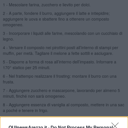
1 - Mescolare farina, zucchero e lievito per dolci.
2 - A parte, fondere il burro, aggiungere il latte e intiepidire;
aggiungere le uova e sbattere fino a ottenere un composto
omogeneo.
3 - Incorporare i liquidi alle farine, mescolando con un cucchiaio di
legno.
4 - Versare il composto nei pirottini posti all’interno di stampi per
muffin, per metà. Tagliare il melone a fette sottili e asciugare.
5 - Disporre a forma di rosa all’interno dell’impasto. Infornare a
170° statico per 25 minuti.
6 - Nel frattempo realizzare il frosting: montare il burro con una
frusta.
7 - Aggiungere zucchero e mascarpone, lavorando per almeno 5
minuti, finché non sarà omogeneo.
8 - Aggiungere essenza di vaniglia al composto, mettere in una sac
a poché e tenere in frigo.
9 - Quando i cupcake saranno completamente raffreddati, guarnire
con il frosting, violette, melone e menta.
QUInewsArezzo.it -
Do Not Process My Personal