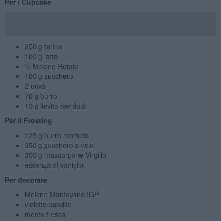
Per i Cupcake
250 g farina
100 g latte
½ Melone Retato
100 g zucchero
2 uova
70 g burro
10 g lievito per dolci
Per il Frosting
125 g burro morbido
350 g zucchero a velo
300 g mascarpone Virgilio
essenza di vaniglia
Per decorare
Melone Mantovano IGP
violette candite
menta fresca