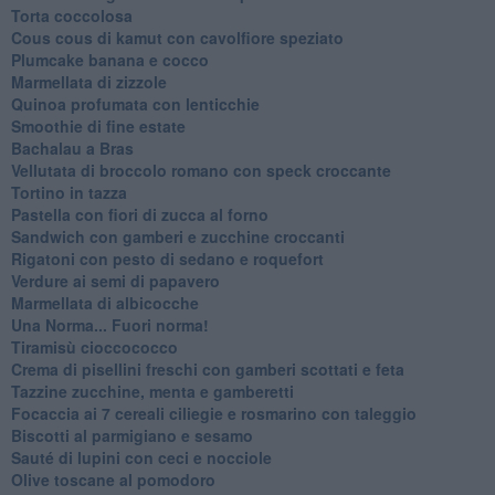
Torta coccolosa
Cous cous di kamut con cavolfiore speziato
Plumcake banana e cocco
Marmellata di zizzole
Quinoa profumata con lenticchie
Smoothie di fine estate
Bachalau a Bras
Vellutata di broccolo romano con speck croccante
Tortino in tazza
Pastella con fiori di zucca al forno
Sandwich con gamberi e zucchine croccanti
Rigatoni con pesto di sedano e roquefort
Verdure ai semi di papavero
Marmellata di albicocche
Una Norma... Fuori norma!
Tiramisù cioccococco
Crema di pisellini freschi con gamberi scottati e feta
Tazzine zucchine, menta e gamberetti
Focaccia ai 7 cereali ciliegie e rosmarino con taleggio
Biscotti al parmigiano e sesamo
Sauté di lupini con ceci e nocciole
Olive toscane al pomodoro