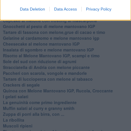
Bon Bon di melone mantovano igp al grana padano
Melone mantovano IGP liquido con crostacei e molluschi
Data Deletion
Data Access
Privacy Policy
Carpaccio di manzo con caprino al melone mantovano
Cupcake al melone con frosting al mascarpone
Gnocchetti al pesto di melone mantovano IGP
Tartare di fassona con melone,grue di cacao e timo
Gelatine al cardamomo e melone mantovano igp
Cheesecake al melone mantovano IGP
Insalata di sgombro e melone mantovano IGP
Risotto al Melone Mantovano IGP, scampi e timo
Sole del sud con riduzione di agrumi
Stracciatella di Andria con melone piccante
Paccheri con scarola, vongole e mandorle
Tartare di luccioperca con melone al tabasco
Crackers di segale
Quinoa con Melone Mantovano IGP, Rucola, Croccante
I gelati salati
La genuinità come primo ingrediente
Muffin salati al curry e granny smith
Zuppa di porri alla birra, con ...
La ribollita
Muscoli ripieni