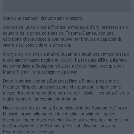
Sono due campioni di nuoto sincronizzato.
Arianna nel 2016 vince a Firenze la medaglia d’oro nell'esercizio di
squadra della prima edizione dei Trisome Games, con una
esibizione che stupisce e commuove per bravura e capacità di
vivere e far condividere le emozioni.
Giorgio, figlio d’arte (la madre Susanna è stata una campionessa di
nuoto sincronizzato negli anni 80/90), ha regalato all’Italia il primo
titolo mondiale a Budapest nel 2017 nel duo misto in coppia con
Manila Flamini, una esibizione da brividi.
Dopo la storica vittoria a Budapest Nicola Pintus, presidente di
Progetto Filippide, un’associazione che punta sullo sport come
mezzo di superamento delle barriere per i disabili, contatta Giorgio
e gli propone di far coppia con Arianna.
Nasce così questa magia, il duo misto Arianna Sacripante/Giorgio
Minisini : prove, allenamenti fatti di attimi, movimenti, gocce
d’acqua e impegno per esibirsi a Kyoto alla ventisettesima edizione
del Para Syncronized Swimming Festival. Vincono l’oro, ma
l’esperienza non finisce qui.