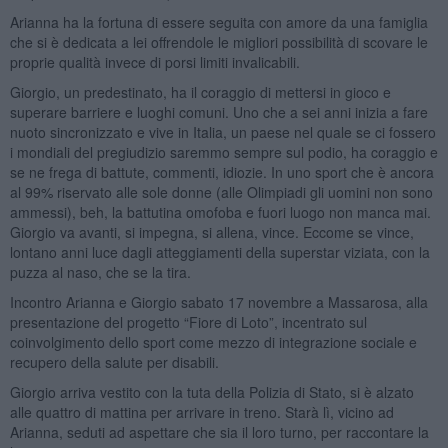
Arianna ha la fortuna di essere seguita con amore da una famiglia
che si è dedicata a lei offrendole le migliori possibilità di scovare le
proprie qualità invece di porsi limiti invalicabili.
Giorgio, un predestinato, ha il coraggio di mettersi in gioco e
superare barriere e luoghi comuni. Uno che a sei anni inizia a fare
nuoto sincronizzato e vive in Italia, un paese nel quale se ci fossero
i mondiali del pregiudizio saremmo sempre sul podio, ha coraggio e
se ne frega di battute, commenti, idiozie. In uno sport che è ancora
al 99% riservato alle sole donne (alle Olimpiadi gli uomini non sono
ammessi), beh, la battutina omofoba e fuori luogo non manca mai.
Giorgio va avanti, si impegna, si allena, vince. Eccome se vince,
lontano anni luce dagli atteggiamenti della superstar viziata, con la
puzza al naso, che se la tira.
Incontro Arianna e Giorgio sabato 17 novembre a Massarosa, alla
presentazione del progetto “Fiore di Loto”, incentrato sul
coinvolgimento dello sport come mezzo di integrazione sociale e
recupero della salute per disabili.
Giorgio arriva vestito con la tuta della Polizia di Stato, si è alzato
alle quattro di mattina per arrivare in treno. Starà lì, vicino ad
Arianna, seduti ad aspettare che sia il loro turno, per raccontare la