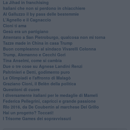
​La Jihad in franchising
Italiani che non si perdono in chiacchiere
Al Galluzzo il by pass delle bestemmie
L'Agnello e il Cagnaccio
Cioni ti ama
​Gesù era un partigiano
Attentato a San Pietroburgo, qualcosa non mi torna
Tazze made in China in casa Trump
Buon compleanno al sindaco Vivarelli Colonna
Trump, Alemanno e Cecchi Gori
Tina Anselmi, come si cambia
Due o tre cose su Agnese Landini Renzi
Paltrinieri e Detti, godimento puro
Le Olimpiadi e l'affronto di Malagò
Graziano Cioni, il Belèn della politica
Questioni di cuore
I diversamente italiani per le medaglie di Mameli
Federica Pellegrini, capricci e grande passione
RIo 2016, da De Coubertin al marchese Del Grillo
​Hai un progetto? Toccati!
​I Trisome Games dei sopravvissuti