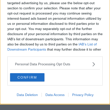
facendogli osservare le cose da un punto di vista che prima non
targeted advertising by us, please use the below opt-out
conosceva. E si domanda come sarebbe un mondo nel quale si
section to confirm your selection. Please note that after your
possa insegnare a tutti il punto di vista dell’altro, il mettersi nei
opt-out request is processed you may continue seeing
panni del prossimo, non pensare solo a se ma, nel pensare agli
interest-based ads based on personal information utilized by
altri, trarre giovamento anche per noi stessi.
us or personal information disclosed to third parties prior to
Alla fine, Arianna e Giorgio, in una testimonianza complice e felice
your opt-out. You may separately opt-out of the further
di una bella esperienza che continuerà.
disclosure of your personal information by third parties on the
IAB’s list of downstream participants. This information may
È stata una mattinata emozionante, un’esperienza che non si
also be disclosed by us to third parties on the
IAB’s List of
dimenticherà. Sentire parole di buon senso, semplici e concrete, da
Downstream Participants
that may further disclose it to other
ragazze e ragazzi giovani, mi fa venire in mente le tante paranoie
third parties.
di troppe persone (non solo “giovani”) che ci avvelenano la vita con
discorsi, fatti ed atteggiamenti.
Personal Data Processing Opt Outs
Mi torna in mente mio nonno, uno che si era vissuto due guerre:
quando a volte mi mettevo a questionare per motivi futili mi diceva
“eh, a te ti puzza il benestare!”.
CONFIRM
Nonno Camillo, è vero, ora c’è un sacco di gente a cui puzza il
benestare… Però, dai, ci sono anche Sara e Marco, Pier Alberto e
Lorenzo, Arianna e Giorgio, e tanti altri: c’è speranza!
Data Deletion
Data Access
Privacy Policy
Franco Bonciani