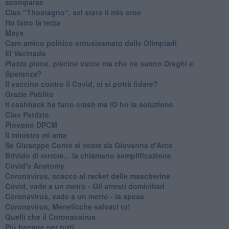
scomparse
Ciao "Titostagno", sei stato il mio eroe
Ho fatto la terza
Maya
Caro amico politico entusiasmato dalle Olimpiadi
El Vacinado
Piazze piene, piscine vuote ma che ne sanno Draghi e
Speranza?
​Il vaccino contro il Covid, ci si potrà fidare?
Grazie Pablito
Il cashback ha fatto crash ma IO ho la soluzione
Ciao Patrizio
Piovono DPCM
Il ministro mi ama
Se Giuseppe Conte si veste da Giovanna d'Arco
Brivido di terrore... la chiamano semplificazione
Covid's Anatomy
Coronavirus, scacco al racket delle mascherine
Covid, vade a un metro - Gli arresti domiciliari
Coronavirus, vade a un metro - la spesa
Coronavirus, Menelicche salvaci tu!
Quelli che il Coronavairus
Più banane per tutti