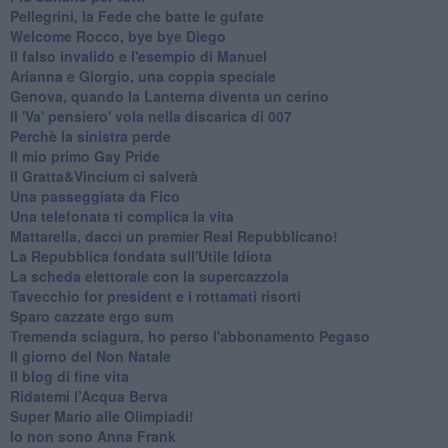
Pellegrini, la Fede che batte le gufate
Welcome Rocco, bye bye Diego
Il falso invalido e l'esempio di Manuel
Arianna e Giorgio, una coppia speciale
Genova, quando la Lanterna diventa un cerino
Il 'Va' pensiero' vola nella discarica di 007
Perchè la sinistra perde
Il mio primo Gay Pride
Il Gratta&Vincium ci salverà
Una passeggiata da Fico
Una telefonata ti complica la vita
Mattarella, dacci un premier Real Repubblicano!
La Repubblica fondata sull'Utile Idiota
La scheda elettorale con la supercazzola
Tavecchio for president e i rottamati risorti
Sparo cazzate ergo sum
Tremenda sciagura, ho perso l'abbonamento Pegaso
Il giorno del Non Natale
Il blog di fine vita
​Ridatemi l’Acqua Berva
Super Mario alle Olimpiadi!
Io non sono Anna Frank