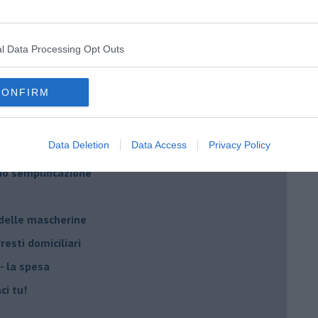
i potrà fidare?
l Data Processing Opt Outs
 IO ho la soluzione
CONFIRM
Data Deletion
Data Access
Privacy Policy
a Giovanna d'Arco
ano semplificazione
 delle mascherine
resti domiciliari
- la spesa
ci tu!