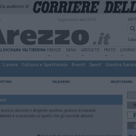
alla audience di
o
Aggiornato alle 18:55
MET
Sab
ALDICHIANA
VALTIBERINA
FIRENZE
SIENA
GROSSETO
PRATO
LIVORNO
Lavoro
Cultura e Spettacolo
Eventi
Sport
Giostra Sarac
ENTINO
VALDARNO
VALDICHIANA
ani
 tecnico, docente e dirigente sportivo, gestore di impianti
attento e scanzonato su quello che gli succede attorno
Q