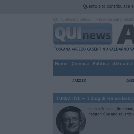
Questo sito contribuisce 
QUI
quotidiano online.
Percorso semplificat
TOSCANA
AREZZO
CASENTINO
VALDARNO
V
Home
Cronaca
Politica
Attualità
AREZZO
CAS
TURBATIVE — il Blog di Franco Bonci
Franco Bonciani, fiorentino,
natatori. Con uno sguardo 