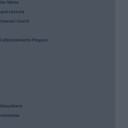
ile Idiota
supercazzola
ttamati risorti
 l'abbonamento Pegaso
 chiacchiere
 bestemmie