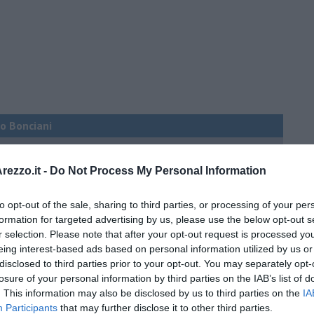
co Bonciani
ia assurda di 12 valigie scomparse
ezzo.it -
Do Not Process My Personal Information
l mio eroe
to opt-out of the sale, sharing to third parties, or processing of your per
formation for targeted advertising by us, please use the below opt-out s
r selection. Please note that after your opt-out request is processed y
eing interest-based ads based on personal information utilized by us or
mato dalle Olimpiadi
disclosed to third parties prior to your opt-out. You may separately opt-
losure of your personal information by third parties on the IAB’s list of
. This information may also be disclosed by us to third parties on the
IA
ma che ne sanno Draghi e Speranza?
Participants
that may further disclose it to other third parties.