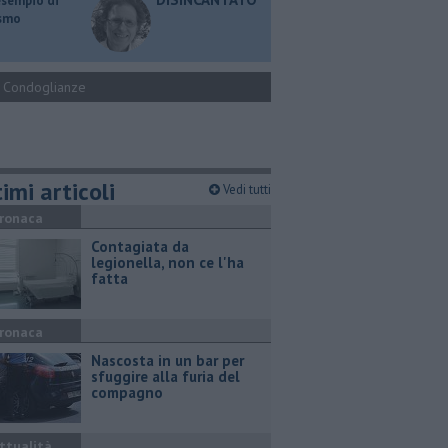
esempio di
ismo
Condoglianze
imi articoli
Vedi tutti
ronaca
Contagiata da
legionella, non ce l'ha
fatta
ronaca
Nascosta in un bar per
sfuggire alla furia del
compagno
ttualità