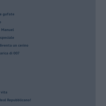
le gufate
o
di Manuel
 speciale
iventa un cerino
carica di 007
 vita
Real Repubblicano!