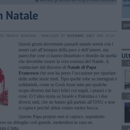
Vedi tutti gli articoli del blog di Franco Bonciani
​Un 
civ
n Natale
QUI
DI FRANCO BONCIANI - MERCOLEDÌ
27 DICEMBRE 2017
ORE 07:10
Questi giorni dovremmo passarli stando sereni con i
nostri cari all’insegna della pace e dell’amore, ma
Ult
parecchie cose ci hanno disturbato e distolto da quella
che dovrebbe essere la vera essenza del Natale. A
C
cominciare dal discorso di
Natale di Papa
Francesco
che non ha perso l’occasione per riparlare
delle solite storie tristi. Tipo quelle robe su immigrati e
solidarietà, come se Gesù fosse nato per qualche
scopo diverso dal farci felici coi regali, i pranzi e le
cene. O l’altra storia su Israele e Palestina e i due
C
diversi stati, che ne hanno già parlato all’ONU e non
si capisce perché abbia voluto metter bocca.
Questo Papa proprio non si capisce, soprattutto
reso un abbaglio così grande, mettendosi in casa un
ata è fatta.
A