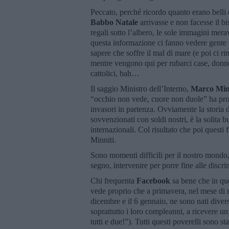
Peccato, perché ricordo quanto erano belli
Babbo Natale
arrivasse e non facesse il bi
regali sotto l’albero, le sole immagini mer
questa informazione ci fanno vedere gente 
sapere che soffre il mal di mare (e poi ci r
mentre vengono qui per rubarci case, donne
cattolici, bah…
Il saggio Ministro dell’Interno,
Marco Min
“occhio non vede, cuore non duole” ha prova
invasori in partenza. Ovviamente la storia 
sovvenzionati con soldi nostri, è la solita
internazionali. Col risultato che poi questi 
Minniti.
Sono momenti difficili per il nostro mondo,
segno, intervenire per porre fine alle discri
Chi frequenta
Facebook
sa bene che in que
vede proprio che a primavera, nel mese di m
dicembre e il 6 gennaio, ne sono nati diversi
soprattutto i loro compleanni, a ricevere u
tutti e due!”). Tutti questi poverelli sono st