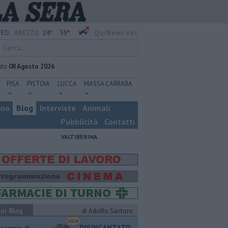
24°
35°
EO:
AREZZO
QuiNews.net
ato
08 Agosto 2026
PISA
PISTOIA
LUCCA
MASSA CARRARA
ino
Blog
Interviste
Animali
Pubblicità
Contatti
VALTIBERINA
ui Blog
di Adolfo Santoro
DISINCANTATO