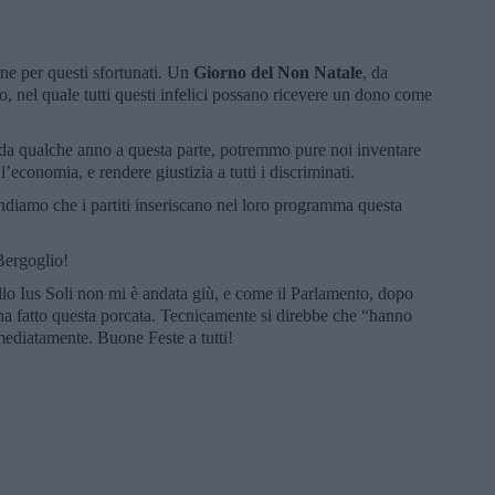
ne per questi sfortunati. Un
Giorno del Non Natale
, da
o, nel quale tutti questi infelici possano ricevere un dono come
 da qualche anno a questa parte, potremmo pure noi inventare
’economia, e rendere giustizia a tutti i discriminati.
iamo che i partiti inseriscano nel loro programma questa
Bergoglio!
llo Ius Soli non mi è andata giù, e come il Parlamento, dopo
ha fatto questa porcata. Tecnicamente si direbbe che “hanno
mediatamente. Buone Feste a tutti!