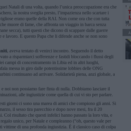
 quei Natali di una volta, quando l’unica preoccupazione era che
schero, la nostra sveglia presto, l’impazienza nello scartare i
avigliose erano quelle della RAI. Non come ora che con tutta
che muore di fame, che affronta un viaggio in barca senza
imane secca), tutti questi che dicono di scappare dalle guerre
A
 e lavoro. E questo Papa che li difende anche se non sono
niti
, aveva tentato di venirci incontro. Seguendo il detto
to a risparmiarci sofferenze e fastidi bloccando i flussi degli
dei campi di concentramento in Libia ed in altri luoghi,
 bufala messa in giro dalle potentissime lobbies delle ONG
furbini continuano ad arrivare. Solidarietà piena, anzi globale, a
 e noi non possiamo fare finta di nulla. Dobbiamo lasciare il
minazioni, alle ingiustizie come quella di cui vi sto per parlare.
sti giorni ci sono una marea di amici che compiono gli anni. Si
arzo, il sesso tira parecchio e dopo nove mesi, fra il 20
. Col risultato che questi infelici hanno passato la loro vita, e
n regalo unico, per Natale e compleanno (“oh, questo vale per
ati vittime di una profonda ingiustizia. È il classico caso di colpa