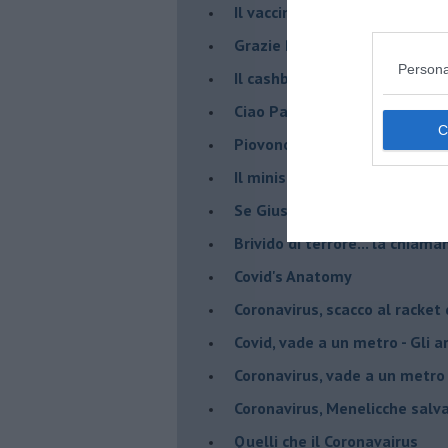
​Il vaccino contro il Covid, ci s
Grazie Pablito
Persona
Il cashback ha fatto crash ma
Ciao Patrizio
Piovono DPCM
Il ministro mi ama
Se Giuseppe Conte si veste d
Brivido di terrore... la chiam
Covid's Anatomy
Coronavirus, scacco al racket
Covid, vade a un metro - Gli ar
Coronavirus, vade a un metro 
Coronavirus, Menelicche salva
Quelli che il Coronavairus