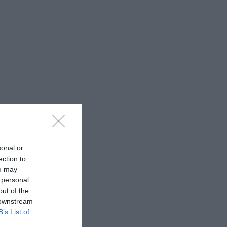
sonal or
ection to
ou may
 personal
out of the
 downstream
B’s List of