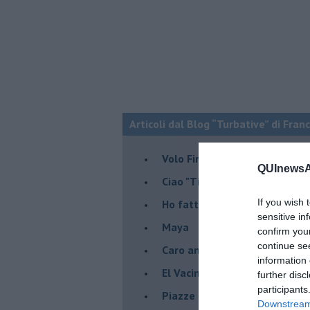
Articoli dal Blog “Turbative” di Fran
Volo Firenze-Barcellona, stor
QUInewsAr
Ciao "Titostagno", sei stato i
If you wish 
Ho fatto la terza
sensitive in
Maya
confirm you
continue se
Caro amico politico entusias
information 
El Vacinado
further disc
participants
Piazze piene, piscine vuote 
Downstream 