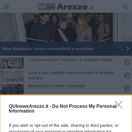
Nido Masaccio: nuovo sostenibile e moderno
Confcommercio "minaccia" lo sciopero fiscale
Luce e gas, bollette meno care per le famiglie
toscane
Restaurato il canile municipale
Poste, 66 mezzi ecologici per le consegne
QUInewsArezzo.it -
Do Not Process My Personal
Information
Col caro energia mercato sempre più giungla
"Arezzo Casa" piazza tre auto
If you wish to opt-out of the sale, sharing to third parties, or
processing of your personal or sensitive information for