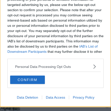
Case popolari, ecco il bando per la graduatoria
targeted advertising by us, please use the below opt-out
section to confirm your selection. Please note that after your
opt-out request is processed you may continue seeing
Freschi senza salasso, come usare bene i
condizionatori
interest-based ads based on personal information utilized by
us or personal information disclosed to third parties prior to
Un nuovo asilo in città, ecosostenibile e sicuro
your opt-out. You may separately opt-out of the further
disclosure of your personal information by third parties on the
​M’illumino di Meno, Asl Toscana Sud Est in campo
IAB’s list of downstream participants. This information may
also be disclosed by us to third parties on the
IAB’s List of
​Il campo del Dante, casa dell'Arezzo Femminile
Downstream Participants
that may further disclose it to other
third parties.
Maltempo, ancora forti raffiche di vento
Personal Data Processing Opt Outs
Alberi ogni 100 abitanti, Arezzo prima in Toscana
CONFIRM
Per artigiani e Pmi sconto in bolletta fino al 70%
Strada mai più sott'acqua, partono i lavori
Data Deletion
Data Access
Privacy Policy
Ad Arezzo arrivano nuovi bus urbani elettrici