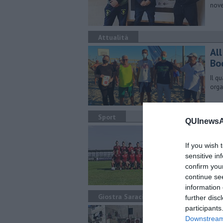
nove
Attualità
Al
Bo
Il q
orga
Sport
QUInewsAr
Le
If you wish 
Nell
rito
sensitive in
confirm you
continue se
information 
Giostra Saracino
further disc
participants
Gi
Downstream 