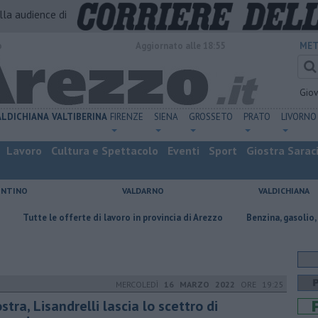
alla audience di
o
Aggiornato alle 18:55
MET
Gio
ALDICHIANA
VALTIBERINA
FIRENZE
SIENA
GROSSETO
PRATO
LIVORNO
Lavoro
Cultura e Spettacolo
Eventi
Sport
Giostra Sarac
ENTINO
VALDARNO
VALDICHIANA
offerte di lavoro in provincia di Arezzo
​Benzina, gasolio, gpl, ecco dove 
MERCOLEDÌ
16 MARZO 2022
ORE 19:25
stra, Lisandrelli lascia lo scettro di