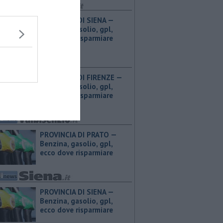
PROVINCIA DI SIENA — ​
Benzina, gasolio, gpl,
ecco dove risparmiare
PROVINCIA DI FIRENZE — ​
Benzina, gasolio, gpl,
ecco dove risparmiare
PROVINCIA DI PRATO — ​
Benzina, gasolio, gpl,
ecco dove risparmiare
PROVINCIA DI SIENA — ​
Benzina, gasolio, gpl,
ecco dove risparmiare