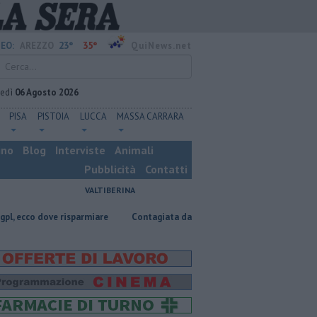
23°
35°
EO:
AREZZO
QuiNews.net
vedì
06 Agosto 2026
PISA
PISTOIA
LUCCA
MASSA CARRARA
ino
Blog
Interviste
Animali
Pubblicità
Contatti
VALTIBERINA
risparmiare
Contagiata da legionella, non ce l'ha fatta
Nascosta in