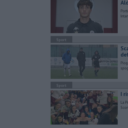
Al
Port
Inta
Sport
Sc
de
Piog
spog
Sport
I 
La P
Scon