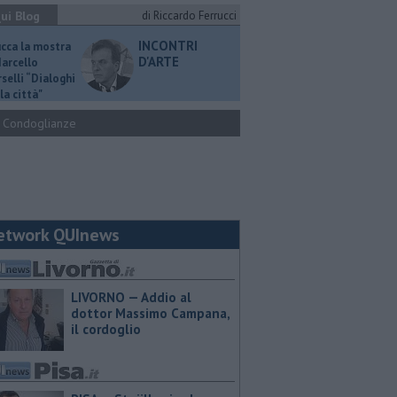
ui Blog
di Riccardo Ferrucci
INCONTRI
ucca la mostra
D'ARTE
Marcello
selli “Dialoghi
la città"
Condoglianze
etwork QUInews
LIVORNO — Addio al
dottor Massimo Campana,
il cordoglio