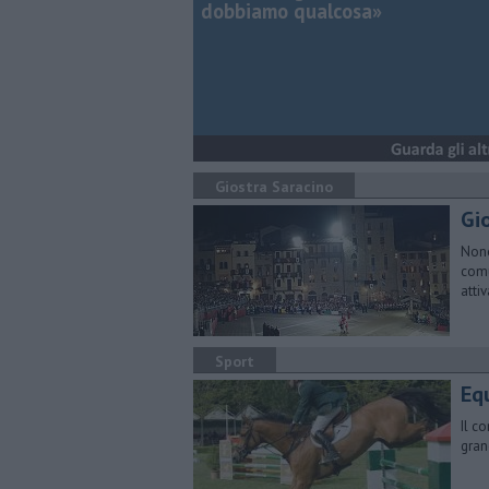
dobbiamo qualcosa»
Giostra Saracino
Gio
Nono
comu
atti
Sport
Eq
Il c
gran