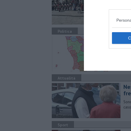
Il C
Nova
Persona
Politica
27 
Ecco
conf
hann
Attualità
Ne
fr
Sono
caso
Sport