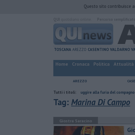
Questo sito contribuisce 
QUI
quotidiano online.
Percorso semplificat
TOSCANA
AREZZO
CASENTINO
VALDARNO
V
Home
Cronaca
Politica
Attualità
AREZZO
CAS
Nascosta in un bar per sfuggire alla furia del compagno
Tutti i titoli:
​Tutte le 
Tag:
Marina Di Campo
Giostra Saracino
Gio