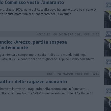
do Commisso veste l'amaranto
iere, classe 2002, viene dal Roccella dove ha anche esordito in serie D.
nto seduta mattutina di allenamento per il Cavallino
MERCOLEDÌ
08 DICEMBRE 2021
ORE 15:30
andicci-Arezzo, partita sospesa
finitivamente
gia intensa e campo impraticabile. Il direttore manda tutti negli
liatoi al 27'. Le condizioni non migliorano. Triplice fischio dell'arbitro
LUNEDÌ
20 MARZO 2023
ORE 06:45
risultati delle ragazze amaranto
rimavera intravede il traguardo della promozione in Primavera 1.
fitta la Ternana battuta 5-0. Vittorie pesanti per Under 17 e Under 15