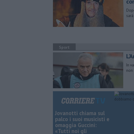
co
Dopo
sarà
Sport
L'A
In v
non 
Jovanotti chiama sul
palco i suoi musicisti e
omaggia Guccini:
«Tutti noi gli