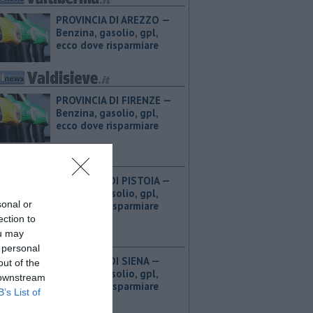
PROVINCIA DI AREZZO — ​
Benzina, gasolio, gpl,
ecco dove risparmiare
PROVINCIA DI FIRENZE — ​
Benzina, gasolio, gpl,
ecco dove risparmiare
PROVINCIA DI PISTOIA — ​
Benzina, gasolio, gpl,
sonal or
ecco dove risparmiare
ection to
ou may
 personal
PROVINCIA DI SIENA — ​
out of the
Benzina, gasolio, gpl,
 downstream
ecco dove risparmiare
B’s List of