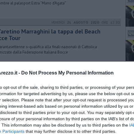
mbre al palasport Estra “Mario d’Agata”
VENERDÌ
21 AGOSTO 2020
ORE 12:30
l'aretino Marraghini la tappa del Beach
cce Tour
uarantasettenne si qualifica alla finali nazionali di Cattolica
nizzate dalla Federazione Italiana Bocce
SABATO
29 MAGGIO 2021
ORE 14:00
ezzo.it -
Do Not Process My Personal Information
 ragazze amaranto in trasferta ad Aprilia
to opt-out of the sale, sharing to third parties, or processing of your per
a partita di andata, l'ACF Arezzo vinse contro le laziali. Domani il
rno
formation for targeted advertising by us, please use the below opt-out s
r selection. Please note that after your opt-out request is processed y
eing interest-based ads based on personal information utilized by us or
disclosed to third parties prior to your opt-out. You may separately opt-
SABATO
14 MAGGIO 2022
ORE 22:00
losure of your personal information by third parties on the IAB’s list of
. This information may also be disclosed by us to third parties on the
IA
ostra all'Elba, omaggio a Giuseppe Pietri
Participants
that may further disclose it to other third parties.