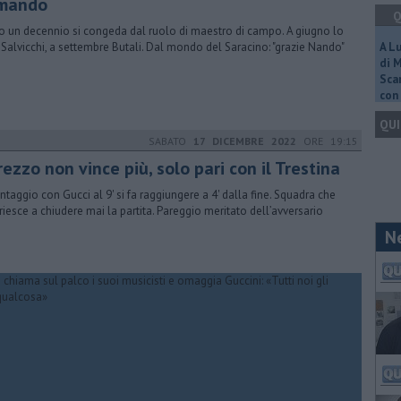
mando
Q
 un decennio si congeda dal ruolo di maestro di campo. A giugno lo
 Salvicchi, a settembre Butali. Dal mondo del Saracino: "grazie Nando"
A L
di 
Scar
con 
QUI
SABATO
17 DICEMBRE 2022
ORE 19:15
rezzo non vince più, solo pari con il Trestina
antaggio con Gucci al 9' si fa raggiungere a 4' dalla fine. Squadra che
riesce a chiudere mai la partita. Pareggio meritato dell’avversario
N