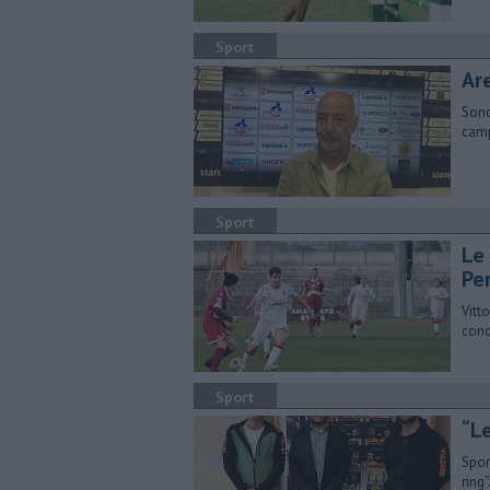
Sport
Are
Sono
camp
Sport
Le
Pe
Vitt
conq
Sport
“Le
​Spo
ring