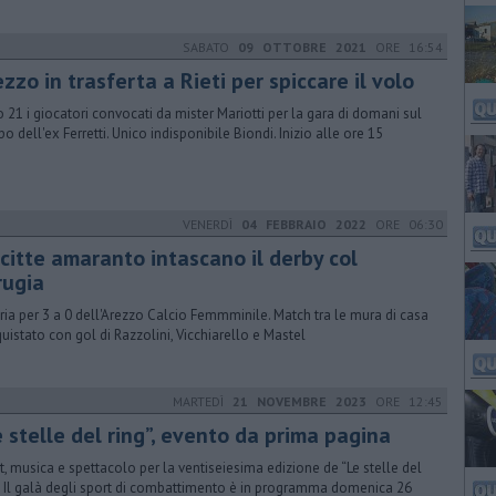
SABATO
09 OTTOBRE 2021
ORE 16:54
zzo in trasferta a Rieti per spiccare il volo
 21 i giocatori convocati da mister Mariotti per la gara di domani sul
o dell'ex Ferretti. Unico indisponibile Biondi. Inizio alle ore 15
VENERDÌ
04 FEBBRAIO 2022
ORE 06:30
 citte amaranto intascano il derby col
rugia
oria per 3 a 0 dell'Arezzo Calcio Femmminile. Match tra le mura di casa
uistato con gol di Razzolini, Vicchiarello e Mastel
MARTEDÌ
21 NOVEMBRE 2023
ORE 12:45
 stelle del ring”, evento da prima pagina
rt, musica e spettacolo per la ventiseiesima edizione de “Le stelle del
”. Il galà degli sport di combattimento è in programma domenica 26