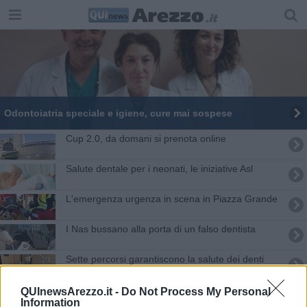
Odontoiatria speciale e igiene, cure mai sospese
​Cup 2.0, da domani si prenota online
Salute dentale per i neonati, le iniziative Asl
L'emergenza urgenza in scena in Piazza Grande
I Nas bussano alla porta di un falso dentista
Sette percorsi garantiscono la salute dei denti
Il dentista "amico" dei bimbi più in difficoltà
QUInewsArezzo.it -
Do Not Process My Personal
Information