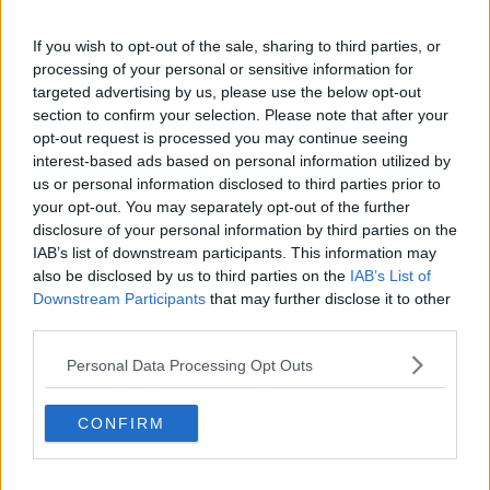
Screening di massa, si parte dalle scuole
If you wish to opt-out of the sale, sharing to third parties, or
Nel tunnel Covid oltre il 3% degli aretini
processing of your personal or sensitive information for
targeted advertising by us, please use the below opt-out
section to confirm your selection. Please note that after your
Il bisturi d’oro al chirurgo Piero Buccianti
opt-out request is processed you may continue seeing
interest-based ads based on personal information utilized by
Un sistema a difesa degli operatori sanitari
us or personal information disclosed to third parties prior to
your opt-out. You may separately opt-out of the further
Intervento odontoiatrico su neonato di 20 giorni
disclosure of your personal information by third parties on the
IAB’s list of downstream participants. This information may
Ambulatori specialistici, l'attività non si ferma
also be disclosed by us to third parties on the
IAB’s List of
Downstream Participants
that may further disclose it to other
Test sierologici anche a tabaccai e magistrati
third parties.
Fino a 400 test al giorno, partono i sierologici
Personal Data Processing Opt Outs
​La dottoressa Rosadini guida della Odontoiatria
CONFIRM
Università di Siena, iscrizioni dal 21 luglio