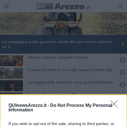
La campagna parla giovane, under 40 una nuova azienda
su 3
Visita in città per Gwyneth Paltrow
Ti racconto Arezzo, tour alla scoperta della città
La mappa delle celebrità, ecco quali nell'Aretino
Roberto Benigni compie 70 anni, invito dal
sindaco
QUInewsArezzo.it -
Do Not Process My Personal
Squilla il telefono del sindaco, è Roberto Benigni
Information
Geoffrey Roy Rush, un 'Pirata' in Toscana
If you wish to opt-out of the sale, sharing to third parties, or