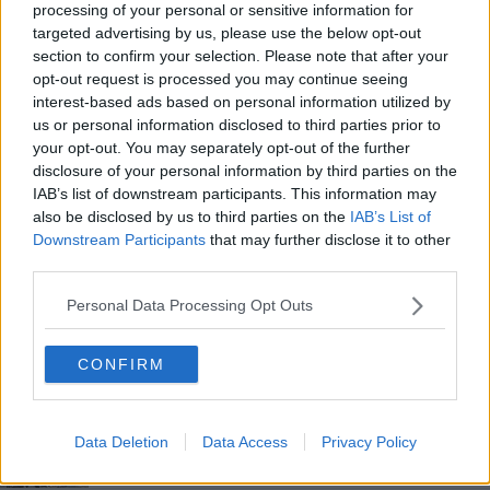
processing of your personal or sensitive information for
Dandy Days: Arezzo celebra lo stile e l'eleganza
targeted advertising by us, please use the below opt-out
section to confirm your selection. Please note that after your
Alla Petrarca il titolo toscano di Gymnaestrada
opt-out request is processed you may continue seeing
interest-based ads based on personal information utilized by
A spasso con Tiziano dove "La vita è bella"
us or personal information disclosed to third parties prior to
your opt-out. You may separately opt-out of the further
Fienile de "La vita è bella", mozione per salvarlo
disclosure of your personal information by third parties on the
IAB’s list of downstream participants. This information may
Stefano Massini al Teatro Petrarca
also be disclosed by us to third parties on the
IAB’s List of
Downstream Participants
that may further disclose it to other
Cercasi le vecchie comparse de ‘La vita è bella’
third parties.
Personal Data Processing Opt Outs
Il gelato che piace in Vaticano arriva ad Arezzo
Gli Oscar Green 2015 Made in Tuscany
CONFIRM
​Sgarbi “sposta” la statua di Benigni
Data Deletion
Data Access
Privacy Policy
A Roberto Benigni il Leone d'Oro alla carriera