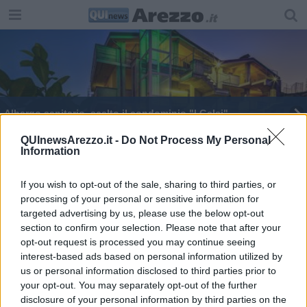
Albergo sanitario, scelto il condominio "I Gelsi"
Grandi manovre nella Sanità, arriva Pietro
QUInewsArezzo.it -
Do Not Process My Personal
Information
Pantone
La Fior guarda al futuro: investe e assume
If you wish to opt-out of the sale, sharing to third parties, or
processing of your personal or sensitive information for
Ricambio del personale, la Asl investe 7 milioni
targeted advertising by us, please use the below opt-out
section to confirm your selection. Please note that after your
"Arezzo Classic Motors", a luglio motori accesi
opt-out request is processed you may continue seeing
interest-based ads based on personal information utilized by
Migliorare la "Qualità dell'aria nelle scuole"
us or personal information disclosed to third parties prior to
your opt-out. You may separately opt-out of the further
Zona rossa, occhio all'autocertificazione
disclosure of your personal information by third parties on the