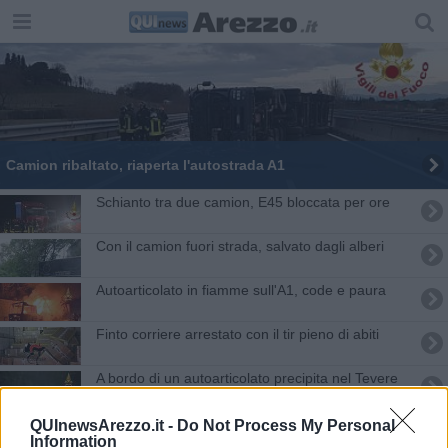
Camion ribaltato, riaperta l'autostrada A1
Schianto tra due camion, E45 bloccata per ore
Con il camion fuori strada, salvato dagli alberi
Autoarticolato in fiamme sull'A1, code e paura
Finto corriere arrestato con il tir pieno di abiti
A bordo di un autoarticolato precipita nel Tevere
Nella notte un camion s’incendia sull’autostrada
QUInewsArezzo.it -
Do Not Process My Personal
Information