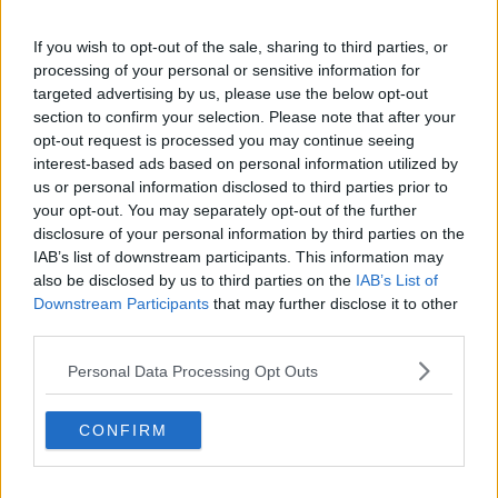
Camion finisce nel fosso, strada chiusa
If you wish to opt-out of the sale, sharing to third parties, or
Incendio all'Outlet, a fuoco un camion di cartoni
processing of your personal or sensitive information for
targeted advertising by us, please use the below opt-out
section to confirm your selection. Please note that after your
Scontro tra auto e tir sullo svincolo della A1
opt-out request is processed you may continue seeing
interest-based ads based on personal information utilized by
Corriere infedele ruba la merce di Amazon
us or personal information disclosed to third parties prior to
your opt-out. You may separately opt-out of the further
Maxi incidente in A1: tre persone sono morte
disclosure of your personal information by third parties on the
IAB’s list of downstream participants. This information may
Fermati in A1: bagagliaio pieno di merce rubata
also be disclosed by us to third parties on the
IAB’s List of
Downstream Participants
that may further disclose it to other
Abbatte colonnina del gpl col tir e se ne va
third parties.
Card delle Poste usate per ripulire conti correnti
Personal Data Processing Opt Outs
Maltempo: auto danneggiate e alberi caduti
CONFIRM
Brucia un camion dentro l'area di servizio