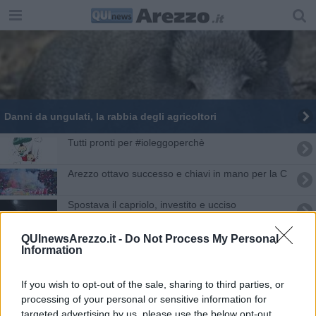
Danni da ungulati, la rabbia degli agricoltori
Tutti pronti per #ioleggoperchè
Arezzo ottavo successo e chiavi in mano per la C
Spostava il capriolo, investito e ucciso
Sos Animali lancia un appello ai Comuni
QUInewsArezzo.it -
Do Not Process My Personal
Information
Investe un capriolo e poi un'auto lo travolge
If you wish to opt-out of the sale, sharing to third parties, or
Capriolo incastrato in un cancello
processing of your personal or sensitive information for
targeted advertising by us, please use the below opt-out