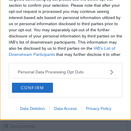
section to confirm your selection. Please note that after your
Il taekwondo "spiegato" ai bambini
opt-out request is processed you may continue seeing
interest-based ads based on personal information utilized by
Gli agricoltori tremano per i danni da ungulati
us or personal information disclosed to third parties prior to
your opt-out. You may separately opt-out of the further
Capriolo cade da 30 metri, bloccato in una rete
disclosure of your personal information by third parties on the
IAB’s list of downstream participants. This information may
Lupo azzanna capriolo a pochi passi dal centro -
also be disclosed by us to third parties on the
IAB’s List of
VIDEO
Downstream Participants
that may further disclose it to other
Abuso d'ufficio per il segretario della provincia
third parties.
Patrizia e Sergio, quando l'amore supera il Covid
Personal Data Processing Opt Outs
Cinghiali, ecco la mappa delle strade a rischio
CONFIRM
Predatori, via alla cattura degli ibridi
Data Deletion
Data Access
Privacy Policy
Capriolo sulla strada provoca incidente, un ferito