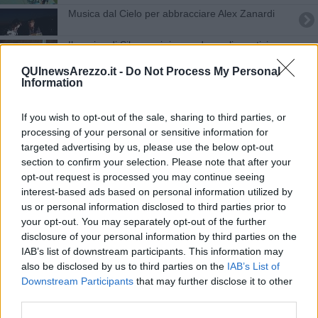
​Musica dal Cielo per abbracciare Alex Zanardi
Il sorriso di Silvana si riaccende negli sportivi
QUInewsArezzo.it -
Do Not Process My Personal
La città si candida a capitale dei cicloturisti
Information
Alberto Rossi ancora alla guida dei macellai
If you wish to opt-out of the sale, sharing to third parties, or
processing of your personal or sensitive information for
La solidarietà scende in campo col Match For Life
targeted advertising by us, please use the below opt-out
section to confirm your selection. Please note that after your
Una partita di calcio che va oltre il pallone
opt-out request is processed you may continue seeing
interest-based ads based on personal information utilized by
I big dello sport con gli studenti per il rispetto
us or personal information disclosed to third parties prior to
your opt-out. You may separately opt-out of the further
Ardita e ArezzoGravel, è un marzo su due ruote
disclosure of your personal information by third parties on the
IAB’s list of downstream participants. This information may
​“Aquila d’Oro” per celebrare i valori dello sport
also be disclosed by us to third parties on the
IAB’s List of
Downstream Participants
that may further disclose it to other
Lorenzo Jovanotti in bici fa visita a Bennati
third parties.