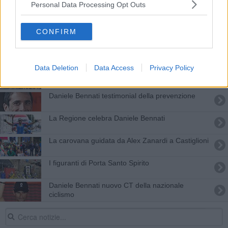
Personal Data Processing Opt Outs
Biblioteca del ciclista, una rarità a Castiglioni
​Concerto sulla Torre per Alex Zanardi
CONFIRM
Bennati, dalla vittoria al Giro di Toscana a
possibile CT azzurro
Data Deletion
Data Access
Privacy Policy
Un velodromo nell'Aretino, candidatura lanciata
Daniele Bennati testimonial della prevenzione
La Regione celebra Daniele Bennati
La carovana guidata da Alex Zanardi a Castiglioni
I figuranti di Porta Santo Spirito
Daniele Bennati nuovo CT della nazionale
ciclismo