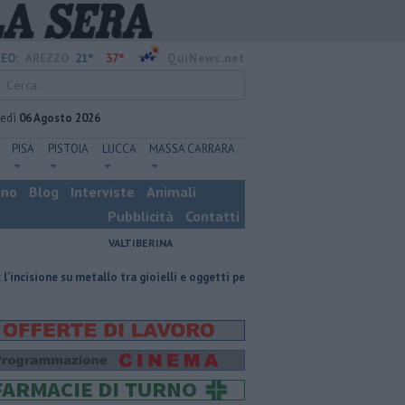
21°
37°
EO:
AREZZO
QuiNews.net
vedì
06 Agosto 2026
PISA
PISTOIA
LUCCA
MASSA CARRARA
ino
Blog
Interviste
Animali
Pubblicità
Contatti
VALTIBERINA
etallo tra gioielli e oggetti personalizzati
Nascosta in un bar per sfugg