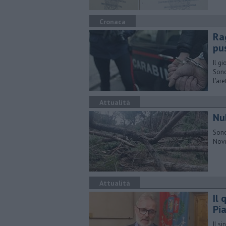
Cronaca
Ra
pu
Il g
Sono
l'are
Attualità
Nub
Sono
Nove
Attualità
Il
Pi
Il s