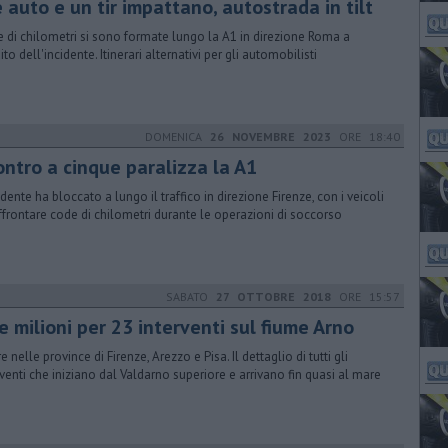
 auto e un tir impattano, autostrada in tilt
 di chilometri si sono formate lungo la A1 in direzione Roma a
to dell'incidente. Itinerari alternativi per gli automobilisti
DOMENICA
26 NOVEMBRE 2023
ORE 18:40
ontro a cinque paralizza la A1
idente ha bloccato a lungo il traffico in direzione Firenze, con i veicoli
ffrontare code di chilometri durante le operazioni di soccorso
SABATO
27 OTTOBRE 2018
ORE 15:57
 milioni per 23 interventi sul fiume Arno
 nelle province di Firenze, Arezzo e Pisa. Il dettaglio di tutti gli
rventi che iniziano dal Valdarno superiore e arrivano fin quasi al mare