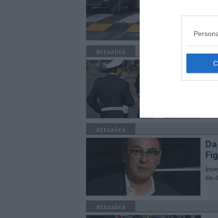
Nel 
stra
Persona
Attualità
​ I
Sono
pass
Biag
Attualità
Da
Fig
Insi
dei 
Attualità