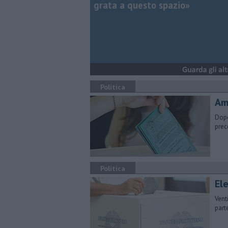
grata a questo spazio»
Politica
Amm
Dopo
prec
Politica
Ele
Vent
part