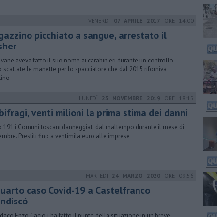
VENERDÌ
07 APRILE 2017
ORE 14:00
gazzino picchiato a sangue, arrestato il
sher
iovane aveva fatto il suo nome ai carabinieri durante un controllo.
 scattate le manette per lo spacciatore che dal 2015 riforniva
tino
LUNEDÌ
25 NOVEMBRE 2019
ORE 18:15
ifragi, venti milioni la prima stima dei danni
 191 i Comuni toscani danneggiati dal maltempo durante il mese di
mbre. Prestiti fino a ventimila euro alle imprese
MARTEDÌ
24 MARZO 2020
ORE 09:56
 quarto caso Covid-19 a Castelfranco
andiscó
indaco Enzo Cacioli ha fatto il punto della situazione in un breve