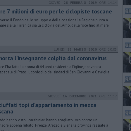
GIOVEDÌ
28 FEBBRAIO 2019
ORE 14:14
re 7 milioni di euro per le ciclopiste toscane
averso il Fondo dello sviluppo e della coesione la Regione punta a
mare sia la Tirrenica sia la ciclovia dell'Arno, dalla foce fino al mare
LUNEDÌ
23 MARZO 2020
ORE 20:05
 morta l’insegnante colpita dal coronavirus
ce l’ha fatta la donna di 64 anni, residente a Figline, ricoverata
ospedale di Prato. Il cordoglio dei sindaci di San Giovanni e Cavriglia
GIOVEDÌ
16 DICEMBRE 2021
ORE 11:57
ciuffati topi d'appartamento in mezza
scana
do hanno visto i carabinieri hanno scagliato loro contro un
visore appena rubato. Firenze, Arezzo e Siena le province razziate a
tizione