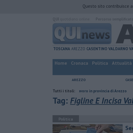
Questo sito contribuisce 
QUI
quotidiano online.
Percorso semplificat
TOSCANA
AREZZO
CASENTINO
VALDARNO
V
Home
Cronaca
Politica
Attualità
AREZZO
CAS
gno
​Tutte le offerte di lavoro in provincia di Arezzo
Tutti i titoli:
​Benzina, gasol
Tag:
Figline E Incisa V
Politica
Seg