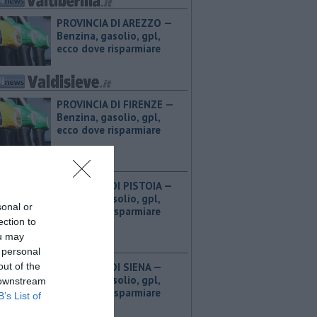
PROVINCIA DI AREZZO — ​
Benzina, gasolio, gpl,
ecco dove risparmiare
PROVINCIA DI FIRENZE — ​
Benzina, gasolio, gpl,
ecco dove risparmiare
PROVINCIA DI PISTOIA — ​
Benzina, gasolio, gpl,
sonal or
ecco dove risparmiare
ection to
ou may
 personal
out of the
PROVINCIA DI SIENA — ​
Benzina, gasolio, gpl,
 downstream
ecco dove risparmiare
B’s List of