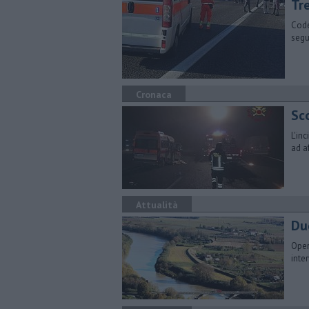
Tre
Code
segui
Cronaca
Sc
L'inc
ad a
Attualità
Due
Opere
inte