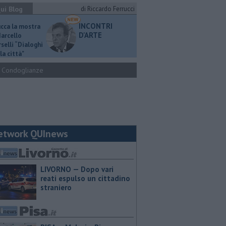
ui Blog
di Riccardo Ferrucci
INCONTRI
ucca la mostra
D'ARTE
Marcello
selli “Dialoghi
la città"
Condoglianze
etwork QUInews
LIVORNO — Dopo vari
reati espulso un cittadino
straniero