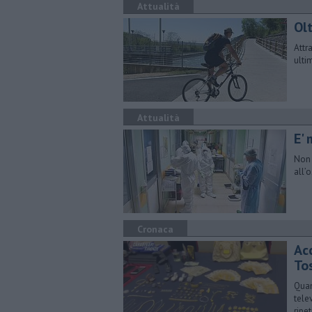
Attualità
Olt
Attr
ulti
Attualità
E'
Non 
all’
Cronaca
Ac
To
Quan
tele
ripe