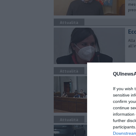
mess
preo
Attualità
Ec
Alla
all’
Attualità
QUInewsAr
Ga
If you wish 
Capo
l'Em
sensitive in
confirm you
continue se
information 
Attualità
further disc
participants
Qua
Downstream 