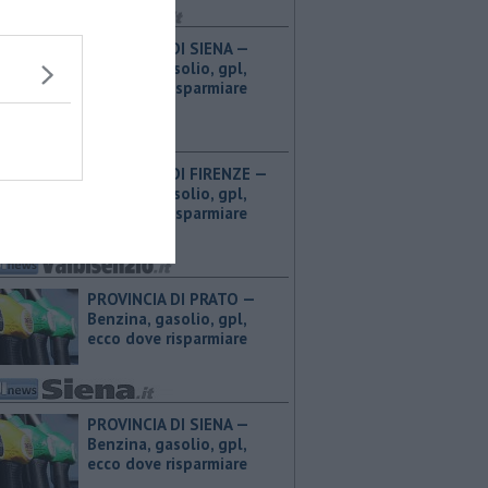
PROVINCIA DI SIENA — ​
Benzina, gasolio, gpl,
ecco dove risparmiare
PROVINCIA DI FIRENZE — ​
Benzina, gasolio, gpl,
ecco dove risparmiare
PROVINCIA DI PRATO — ​
Benzina, gasolio, gpl,
ecco dove risparmiare
PROVINCIA DI SIENA — ​
Benzina, gasolio, gpl,
ecco dove risparmiare