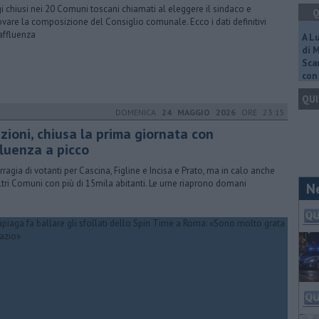
i chiusi nei 20 Comuni toscani chiamati al eleggere il sindaco e
Q
ovare la composizione del Consiglio comunale. Ecco i dati definitivi
'affluenza
A L
di 
Scar
con 
QUI
DOMENICA
24 MAGGIO 2026
ORE 23:15
zioni, chiusa la prima giornata con
fluenza a picco
ragia di votanti per Cascina, Figline e Incisa e Prato, ma in calo anche
altri Comuni con più di 15mila abitanti. Le urne riaprono domani
N