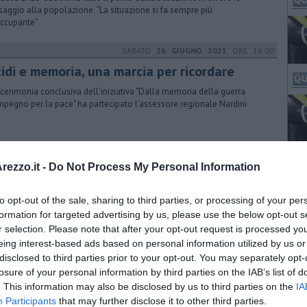
aggio alla popolazione. “La situazione si fa sempre più
ccupante”
SABATO
26 GIUGNO 2021
ORE 16:00
cidi e memoria, una marcia per ricordare
 cerimonia conclusiva dell'iniziativa "Dalla memoria della guerra
impegno per la pace" ha partecipato l'assessore regionale Nardini
VENERDÌ
31 LUGLIO 2015
ORE 15:41
ezzo.it -
Do Not Process My Personal Information
s naturale, accorpamento con Firenze
to opt-out of the sale, sharing to third parties, or processing of your per
fila per Atem 2 e punto di riferimento per gli altri 19 Comuni, tra
polese Valdelsa, il Valdarno e il Chianti
formation for targeted advertising by us, please use the below opt-out s
r selection. Please note that after your opt-out request is processed y
eing interest-based ads based on personal information utilized by us or
disclosed to third parties prior to your opt-out. You may separately opt-
MARTEDÌ
09 LUGLIO 2019
ORE 12:03
losure of your personal information by third parties on the IAB’s list of
. This information may also be disclosed by us to third parties on the
IA
ttro milioni per la sicurezza delle strade
Participants
that may further disclose it to other third parties.