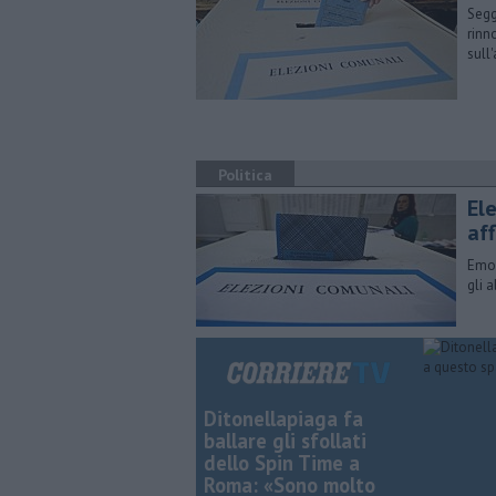
Segg
rinn
sull
Politica
Ele
af
Emor
gli 
Ditonellapiaga fa
ballare gli sfollati
dello Spin Time a
Roma: «Sono molto