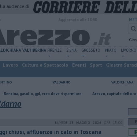
alla audience di
o
Aggiornato alle 18:50
MET
Gio
ALDICHIANA
VALTIBERINA
FIRENZE
SIENA
GROSSETO
PRATO
LIVORNO
Lavoro
Cultura e Spettacolo
Eventi
Sport
Giostra Sarac
ENTINO
VALDARNO
VALDICHIANA
io, gpl, ecco dove risparmiare
Arezzo, capitale dell’oro: l’incisione su m
aldarno
LUNEDÌ
25 MAGGIO 2026
ORE 15:00
gi chiusi, affluenze in calo in Toscana