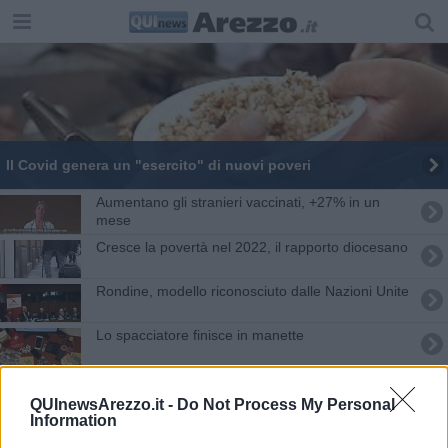
Il Covid genera un "esercito" di nuovi poveri
Aumentano gli stranieri vaccinati, +27% in un
mese
Cresce la povertà nel 2022, il rapporto diocesano
​Rondine, modello riconosciuto dalle Nazioni Unite
Lo spacciatore finisce in manette
Crisi, crescono le richieste di aiuto
QUInewsArezzo.it -
Do Not Process My Personal
Information
Trasferiva denaro "sporco", giovane denunciato