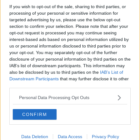
Conto alla rovescia per Arezzo Wave
If you wish to opt-out of the sale, sharing to third parties, or
processing of your personal or sensitive information for
targeted advertising by us, please use the below opt-out
Ferragosto di controlli per la Municipale
section to confirm your selection. Please note that after your
opt-out request is processed you may continue seeing
Da Arezzo un grande aiuto per il Niger
interest-based ads based on personal information utilized by
us or personal information disclosed to third parties prior to
Aereo precipitato in Etiopia, due vittime toscane
your opt-out. You may separately opt-out of the further
disclosure of your personal information by third parties on the
Conflitti e Covid, Rondine interroga i leader
IAB’s list of downstream participants. This information may
also be disclosed by us to third parties on the
IAB’s List of
Il Covid mette in crisi più lavoratori che imprese
Downstream Participants
that may further disclose it to other
third parties.
Educazione alla Pace, Rondine sale in cattedra
Personal Data Processing Opt Outs
Pronti al lavoro in cucina 14 aspiranti cuochi
CONFIRM
La tratta delle schiave fra violenze e riti voodoo
Arezzo Wave, domani si parte
Data Deletion
Data Access
Privacy Policy