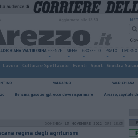
alla audience di
o
Aggiornato alle 18:50
MET
Gio
ALDICHIANA
VALTIBERINA
FIRENZE
SIENA
GROSSETO
PRATO
LIVORNO
Lavoro
Cultura e Spettacolo
Eventi
Sport
Giostra Sarac
ENTINO
VALDARNO
VALDICHIANA
a, gasolio, gpl, ecco dove risparmiare
Arezzo, capitale dell’oro: l’incisi
DOMENICA
13 NOVEMBRE 2022
ORE 18:05
scana regina degli agriturismi