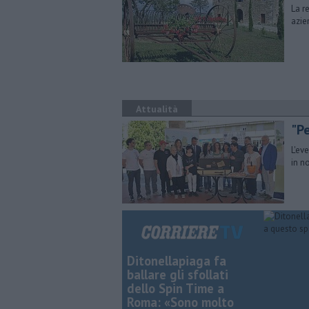
La re
azie
Attualità
"Pe
L'ev
in no
Ditonellapiaga fa
ballare gli sfollati
dello Spin Time a
Roma: «Sono molto