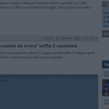
gione è leader in Italia per strutture rurali di ospitalità con 5.382
Q
nde di cui 4.381 con possibilità di alloggio. Siena guida la classifica
A L
di 
Scar
con 
QUI
MARTEDÌ
07 GIUGNO 2016
ORE 18:14
scaiola da vivere" soffia 5 candeline
ento è in programma sabato 11 giugno a partire dalle 17. Negozi aperti
tturna e tanti eventi per valorizzare il quartiere
N