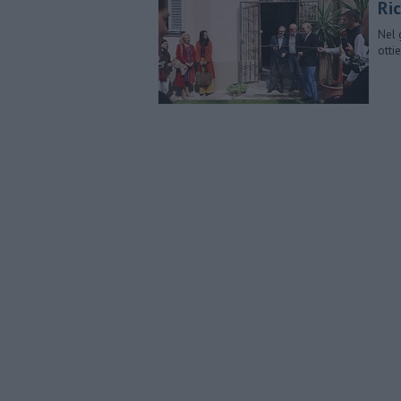
Ri
Nel 
otti