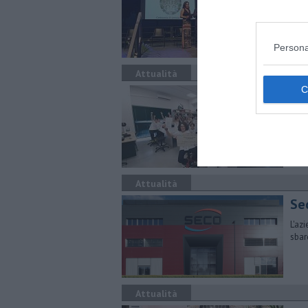
I vi
prov
Persona
Attualità
Scu
Oltr
di C
Attualità
Sec
L'az
sbar
Attualità