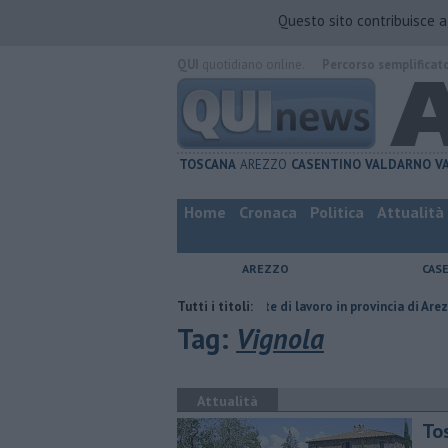
Questo sito contribuisce 
QUI
quotidiano online.
Percorso semplificat
TOSCANA
AREZZO
CASENTINO
VALDARNO
V
Home
Cronaca
Politica
Attualità
AREZZO
CAS
l compagno
​Tutte le offerte di lavoro in provincia di Arezzo
Tutti i titoli:
​Benzin
Tag:
Vignola
Attualità
To