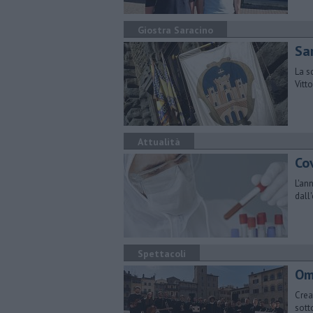
Giostra Saracino
Sar
La s
Vitto
Attualità
Co
L'an
dall
Spettacoli
Om
Crea
sott