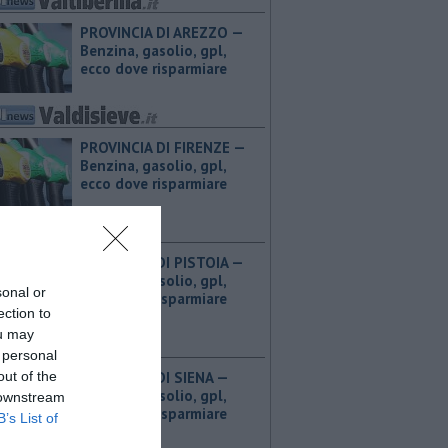
PROVINCIA DI AREZZO — ​
Benzina, gasolio, gpl,
ecco dove risparmiare
PROVINCIA DI FIRENZE — ​
Benzina, gasolio, gpl,
ecco dove risparmiare
PROVINCIA DI PISTOIA — ​
Benzina, gasolio, gpl,
sonal or
ecco dove risparmiare
ection to
ou may
 personal
out of the
PROVINCIA DI SIENA — ​
Benzina, gasolio, gpl,
 downstream
ecco dove risparmiare
B’s List of