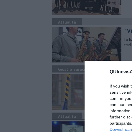
Attualità
"Vi
Lo h
trad
Giostra Saracino
QUInewsAr
Tu
If you wish 
La s
gios
sensitive in
confirm you
continue se
information 
Attualità
further disc
participants
Ecc
Downstream 
la