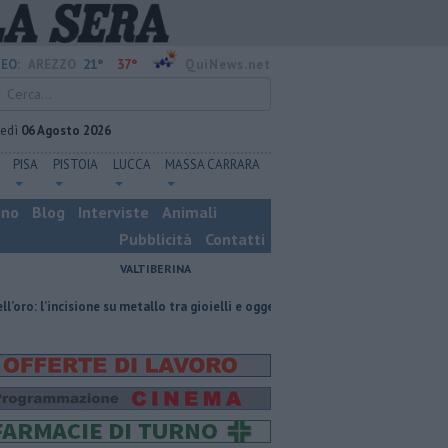
21°
37°
EO:
AREZZO
QuiNews.net
vedì
06 Agosto 2026
PISA
PISTOIA
LUCCA
MASSA CARRARA
ino
Blog
Interviste
Animali
Pubblicità
Contatti
VALTIBERINA
one su metallo tra gioielli e oggetti personalizzati
Nascosta in un bar pe