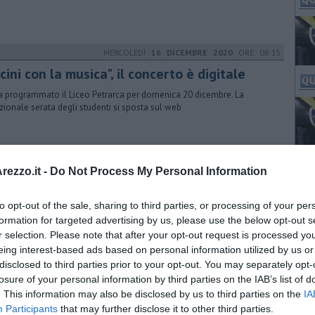
MERCOLEDÌ
16 DICEMBRE 2020
ORE 08:15
cini con la musica", il concerto è digitale
a programmato il Liceo Petrarca per domenica 20 dicembre. La
izionale serata degli studenti si sposta sul web
MARTEDÌ
31 AGOSTO 2021
ORE 10:30
ezzo.it -
Do Not Process My Personal Information
tto su Porta Santo Spirito
to opt-out of the sale, sharing to third parties, or processing of your per
cheda del Quartiere secondo a scendere sulla lizza. Vittorie, dirigenti,
tratori quello che c'è da sapere dai Bastioni
formation for targeted advertising by us, please use the below opt-out s
r selection. Please note that after your opt-out request is processed y
eing interest-based ads based on personal information utilized by us or
disclosed to third parties prior to your opt-out. You may separately opt-
VENERDÌ
24 GIUGNO 2022
ORE 12:30
losure of your personal information by third parties on the IAB’s list of
. This information may also be disclosed by us to third parties on the
IA
o gli aretini premiati per la fedeltà al
Participants
that may further disclose it to other third parties.
voro