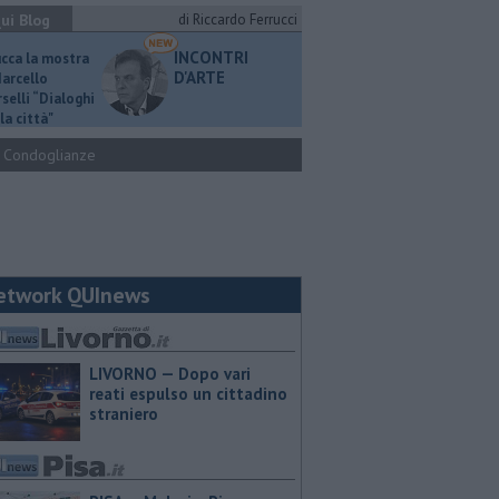
ui Blog
di Riccardo Ferrucci
INCONTRI
ucca la mostra
D'ARTE
Marcello
selli “Dialoghi
la città"
Condoglianze
etwork QUInews
LIVORNO — Dopo vari
reati espulso un cittadino
straniero