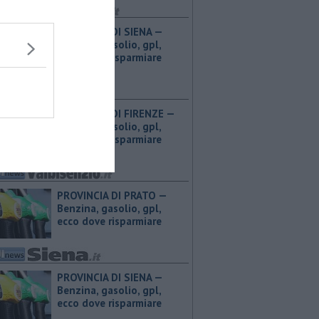
PROVINCIA DI SIENA — ​
Benzina, gasolio, gpl,
ecco dove risparmiare
PROVINCIA DI FIRENZE — ​
Benzina, gasolio, gpl,
ecco dove risparmiare
PROVINCIA DI PRATO — ​
Benzina, gasolio, gpl,
ecco dove risparmiare
PROVINCIA DI SIENA — ​
Benzina, gasolio, gpl,
ecco dove risparmiare