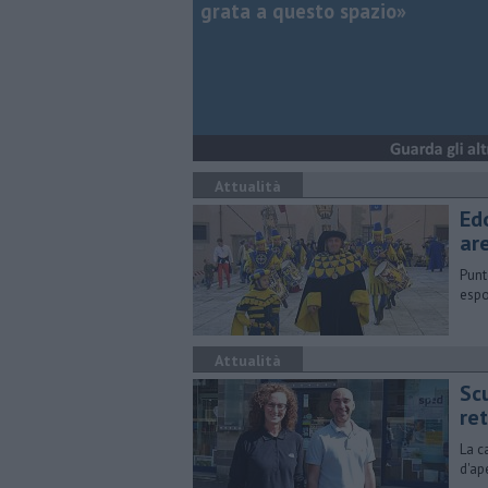
grata a questo spazio»
Attualità
Ed
ar
Punt
espo
Attualità
Sc
re
La c
d'ap