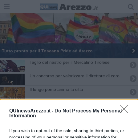
Tutto pronto per il Toscana Pride ad Arezzo
Taglio del nastro per il Mercatino Tirolese
Un concorso per valorizzare il direttore di coro
Il lungo ponte anima la città
“Festa della Voce”, torna ad Arezzo
QUInewsArezzo.it -
Do Not Process My Personal
Information
Il giorno del Concerto in Badia
Diventinventi, il festival della musica corale
If you wish to opt-out of the sale, sharing to third parties, or
processing of your personal or sensitive information for