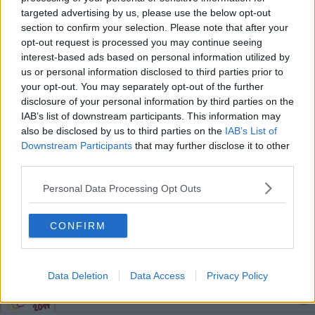
"Le mani in suono" ad Arezzo
targeted advertising by us, please use the below opt-out
section to confirm your selection. Please note that after your
opt-out request is processed you may continue seeing
La città del natale entra nel vivo
interest-based ads based on personal information utilized by
us or personal information disclosed to third parties prior to
Festa dei carabinieri: le attestazioni di merito
your opt-out. You may separately opt-out of the further
disclosure of your personal information by third parties on the
Ad Arezzo un Natale di musica e parole
IAB’s list of downstream participants. This information may
also be disclosed by us to third parties on the
IAB’s List of
"Festa della musica - Guido day", gli eventi
Downstream Participants
that may further disclose it to other
third parties.
Un concerto in ricordo di Michela Agnolucci
Personal Data Processing Opt Outs
Natale in musica
CONFIRM
Un concerto “ai piedi della Croce” di Cimabue
Coristi dall'Europa per fare il pieno di musica
Data Deletion
Data Access
Privacy Policy
Coristi da tutta Italia per la Festa della Voce