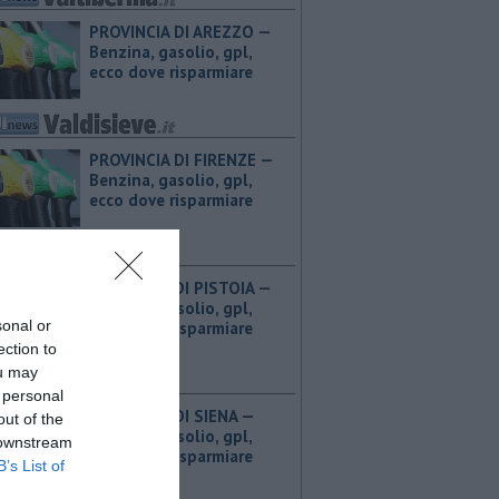
PROVINCIA DI AREZZO — ​
Benzina, gasolio, gpl,
ecco dove risparmiare
PROVINCIA DI FIRENZE — ​
Benzina, gasolio, gpl,
ecco dove risparmiare
PROVINCIA DI PISTOIA — ​
Benzina, gasolio, gpl,
sonal or
ecco dove risparmiare
ection to
ou may
 personal
PROVINCIA DI SIENA — ​
out of the
Benzina, gasolio, gpl,
 downstream
ecco dove risparmiare
B’s List of