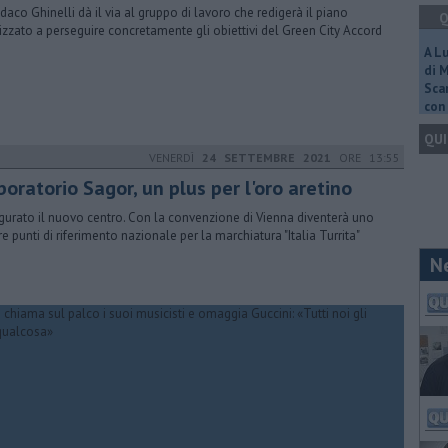
indaco Ghinelli dà il via al gruppo di lavoro che redigerà il piano
Q
lizzato a perseguire concretamente gli obiettivi del Green City Accord
A L
di 
Scar
con 
QUI
VENERDÌ
24 SETTEMBRE 2021
ORE 13:55
oratorio Sagor, un plus per l'oro aretino
gurato il nuovo centro. Con la convenzione di Vienna diventerà uno
tre punti di riferimento nazionale per la marchiatura "Italia Turrita"
N