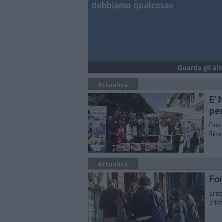
dobbiamo qualcosa»
Attualità
E'
pe
Fino
Rito
Attualità
Fo
Si t
346m