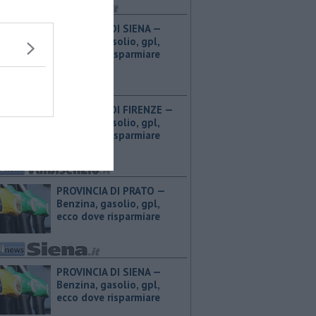
PROVINCIA DI SIENA — ​
Benzina, gasolio, gpl,
ecco dove risparmiare
PROVINCIA DI FIRENZE — ​
Benzina, gasolio, gpl,
ecco dove risparmiare
PROVINCIA DI PRATO — ​
Benzina, gasolio, gpl,
ecco dove risparmiare
PROVINCIA DI SIENA — ​
Benzina, gasolio, gpl,
ecco dove risparmiare