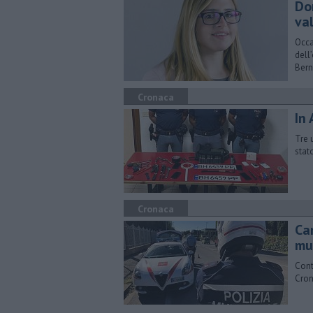
Do
va
Occa
dell
Bern
Cronaca
In 
Tre 
stat
Cronaca
Ca
mu
Cont
Crono