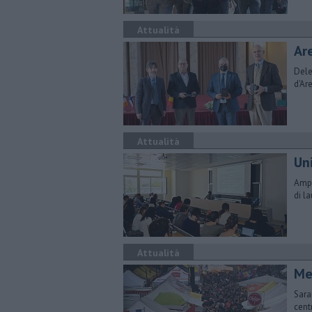
Attualità
Ar
Dele
d'Ar
Attualità
Uni
Ampi
di l
Attualità
Me
Sara
cent