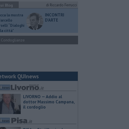
ui Blog
di Riccardo Ferrucci
INCONTRI
ucca la mostra
D'ARTE
Marcello
selli “Dialoghi
la città"
Condoglianze
etwork QUInews
LIVORNO — Addio al
dottor Massimo Campana,
il cordoglio