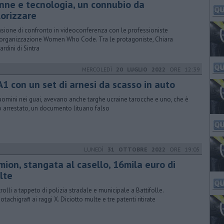
nne e tecnologia, un connubio da
lorizzare
sione di confronto in videoconferenza con le professioniste
’organizzazione Women Who Code. Tra le protagoniste, Chiara
ardini di Sintra
MERCOLEDÌ
20 LUGLIO 2022
ORE 12:39
A1 con un set di arnesi da scasso in auto
uomini nei guai, avevano anche targhe ucraine tarocche e uno, che è
o arrestato, un documento lituano falso
LUNEDÌ
31 OTTOBRE 2022
ORE 19:05
mion, stangata al casello, 16mila euro di
lte
rolli a tappeto di polizia stradale e municipale a Battifolle.
tachigrafi ai raggi X. Diciotto multe e tre patenti ritirate