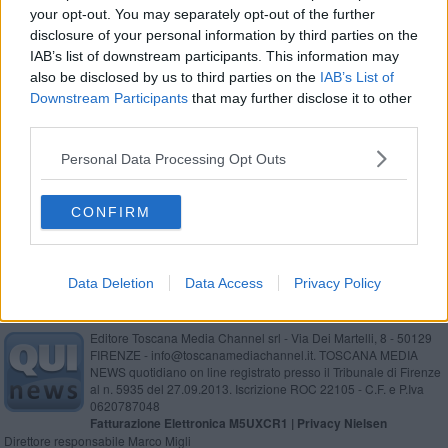
your opt-out. You may separately opt-out of the further
Rsa, guariti tutti gli anziani Covid
disclosure of your personal information by third parties on the
IAB’s list of downstream participants. This information may
La "Casa Pia" tra emergenza Covid e ripartenza
also be disclosed by us to third parties on the
IAB’s List of
Downstream Participants
that may further disclose it to other
Lotta all'Alzheimer, azienda aretina fa passi da
third parties.
gigante
​Alzheimer: un progetto per affrontare
Personal Data Processing Opt Outs
l’emergenza
Un convegno sulle buone pratiche per l’Alzheimer
CONFIRM
Data Deletion
Data Access
Privacy Policy
Editore Toscana Media Channel srl - Via Dei Martelli, 8 - 50129
FIRENZE - info@toscanamediachannel.it. TOSCANA MEDIA
NEWS quotidiano on line registrato presso il Tribunale di Firenze
al n. 5935 del 27.09.2013. Iscrizione ROC 22105 - C.F. e P.Iva
0620787048
Fatturazione Elettronica M5UXCR1 |
Privacy Nielsen
Direttore responsabile Marco Migli