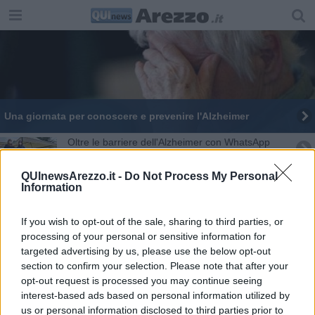
Una giornata per conoscere e prevenire l'Alzheimer
Oltre le barriere dell'Alzheimer con WhatsApp
Casa Pia, la donazione dal Rotary Club Arezzo
QUInewsArezzo.it -
Do Not Process My Personal
Information
Alzheimer, esperienze in rete e comunicazione
If you wish to opt-out of the sale, sharing to third parties, or
Il Natale? I toscani lo sognano casa e famiglia
processing of your personal or sensitive information for
targeted advertising by us, please use the below opt-out
​Alzheimer, un incontro per promuovere le cure
section to confirm your selection. Please note that after your
opt-out request is processed you may continue seeing
interest-based ads based on personal information utilized by
Tre giorni di incontri per dire "no" ai pregiudizi
us or personal information disclosed to third parties prior to