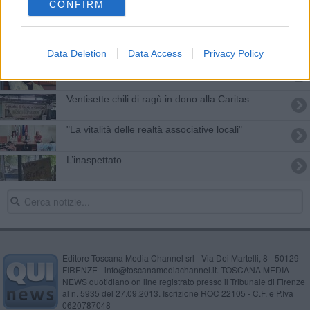
CONFIRM
Locali notturni tutti aretini in Venezuela
Pilota aretino primo europeo agli X-Games
Data Deletion
Data Access
Privacy Policy
​In ricordo di un compagno.
Ventisette chili di ragù in dono alla Caritas
"La vitalità delle realtà associative locali"
​L’inaspettato
Editore Toscana Media Channel srl - Via Dei Martelli, 8 - 50129
FIRENZE - info@toscanamediachannel.it. TOSCANA MEDIA
NEWS quotidiano on line registrato presso il Tribunale di Firenze
al n. 5935 del 27.09.2013. Iscrizione ROC 22105 - C.F. e P.Iva
0620787048