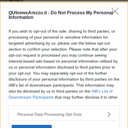
Sempre più vacanze in agriturismo
QUInewsArezzo.it -
Do Not Process My Personal
Information
Riflettono fiori rossi
Droga, trafficante valdarnese preso ai Caraibi
If you wish to opt-out of the sale, sharing to third parties, or
processing of your personal or sensitive information for
Piazza Grande strepitoso set dello spot Moretti
targeted advertising by us, please use the below opt-out
section to confirm your selection. Please note that after your
opt-out request is processed you may continue seeing
Turismo, la Toscana risale la china Covid
interest-based ads based on personal information utilized by
us or personal information disclosed to third parties prior to
Il pesce scorpione dilaga in mare ed è pericoloso
your opt-out. You may separately opt-out of the further
disclosure of your personal information by third parties on the
Agriturismo, settore in salute nonostante la crisi
IAB’s list of downstream participants. This information may
also be disclosed by us to third parties on the
IAB’s List of
Vela, l‘impresa di Francesco conquista il web
Downstream Participants
that may further disclose it to other
third parties.
Ciclone in arrivo, porta la pioggia e scaccia il
caldo
Personal Data Processing Opt Outs
Al via la terza edizione di "Diffusioni"