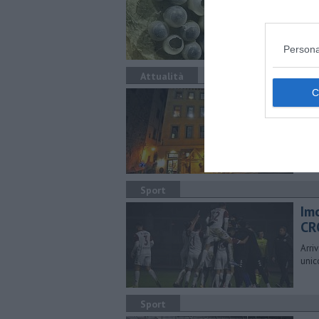
Via 
piant
Persona
Attualità
Ca
ca
Prop
graz
Sport
Im
CR
Arri
unic
Sport