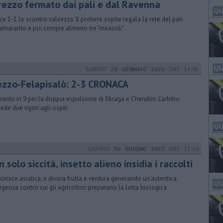
Arezzo fermato dai pali e dal Ravenna
sce 1-1 lo scontro salvezza. Il portiere ospite regala la rete del pari
 amaranto e poi compie almeno tre "miracoli"
SABATO
23 GENNAIO 2021
ORE 14:05
ezzo-Felapisalò: 2-3 CRONACA
anto in 9 per la doppia espulsione di Sbraga e Cherubin. L'arbitro
ede due rigori agli ospiti
GIOVEDÌ
30 GIUGNO 2022
ORE 12:16
 solo siccità, insetto alieno insidia i raccolti
a cimice asiatica, e divora frutta e verdura generando un'autentica
genza contro cui gli agricoltori preparano la lotta biologica