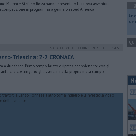
ano Marrini e Stefano Rossi hanno presentato la nuova avventura
Q
a competizione in programma a gennaio in Sud America
​Un 
civ
QUI
SABATO
31 OTTOBRE 2020
ORE 14:50
ezzo-Triestina: 2-2 CRONACA
ita a due facce. Primo tempo brutto e ripresa scoppiettante con gli
anto che costringono gli avversari nella propria metà campo
N