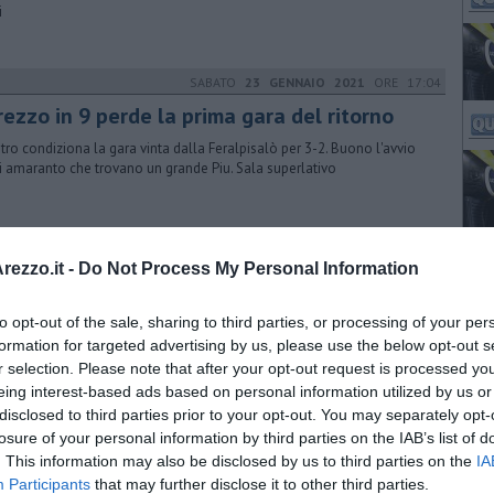
i
SABATO
23 GENNAIO 2021
ORE 17:04
rezzo in 9 perde la prima gara del ritorno
bitro condiziona la gara vinta dalla Feralpisalò per 3-2. Buono l'avvio
i amaranto che trovano un grande Piu. Sala superlativo
MARTEDÌ
07 SETTEMBRE 2021
ORE 13:00
ezzo.it -
Do Not Process My Personal Information
ice asiatica: ecco l'insetto antagonista
to opt-out of the sale, sharing to third parties, or processing of your per
ervizio di assistenza tecnica di Coldiretti Arezzo scende in campo per
rastare il parassita che attacca la frutta, già decimata dalla siccità
formation for targeted advertising by us, please use the below opt-out s
r selection. Please note that after your opt-out request is processed y
eing interest-based ads based on personal information utilized by us or
disclosed to third parties prior to your opt-out. You may separately opt-
VENERDÌ
08 LUGLIO 2022
ORE 15:58
losure of your personal information by third parties on the IAB’s list of
. This information may also be disclosed by us to third parties on the
IA
 Toscana libera la vespa samurai contro la
Participants
that may further disclose it to other third parties.
ice asiatica