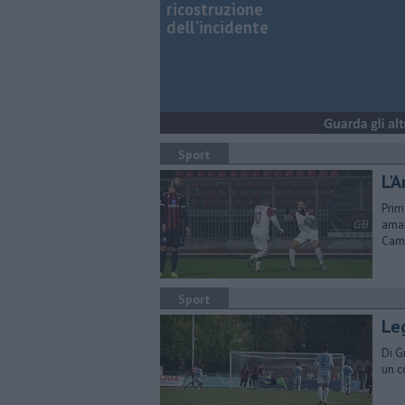
ricostruzione
dell'incidente
Sport
L'
Prim
amar
Cam
Sport
Le
Di G
un c