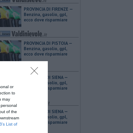
PROVINCIA DI FIRENZE — ​
Benzina, gasolio, gpl,
ecco dove risparmiare
PROVINCIA DI PISTOIA — ​
Benzina, gasolio, gpl,
ecco dove risparmiare
PROVINCIA DI SIENA — ​
Benzina, gasolio, gpl,
sonal or
ecco dove risparmiare
ection to
ou may
 personal
PROVINCIA DI SIENA — ​
out of the
Benzina, gasolio, gpl,
 downstream
ecco dove risparmiare
B’s List of