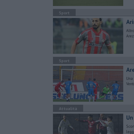
Sport
Ari
Altr
Arez
Sport
Are
Una 
Venti
Attualità
Un
Scon
legg