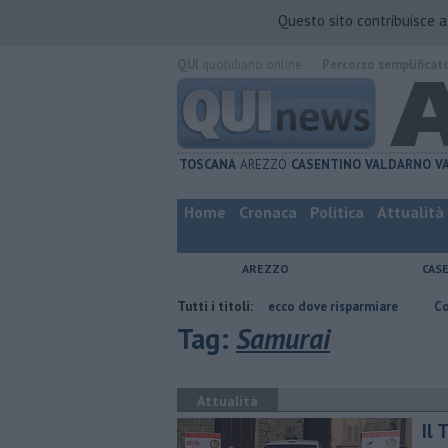
Questo sito contribuisce 
QUI
quotidiano online.
Percorso semplificat
TOSCANA
AREZZO
CASENTINO
VALDARNO
V
Home
Cronaca
Politica
Attualità
AREZZO
CAS
rezzo
​Benzina, gasolio, gpl, ecco dove risparmiare
Tutti i titoli:
Contagiata da le
Tag:
Samurai
Attualità
Il