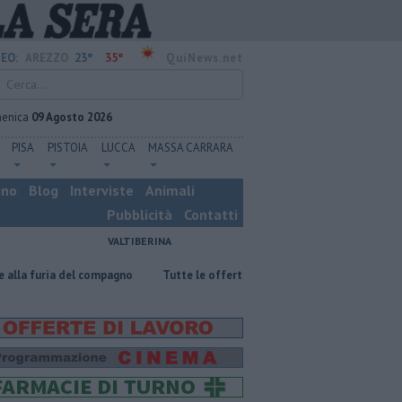
23°
35°
EO:
AREZZO
QuiNews.net
enica
09 Agosto 2026
PISA
PISTOIA
LUCCA
MASSA CARRARA
ino
Blog
Interviste
Animali
Pubblicità
Contatti
VALTIBERINA
el compagno
​Tutte le offerte di lavoro in provincia di Arezzo
​Benzi