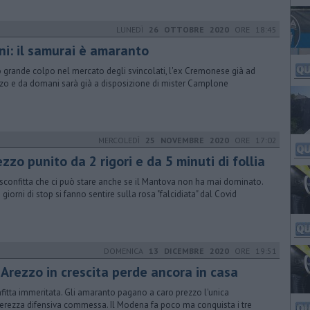
LUNEDÌ
26 OTTOBRE 2020
ORE 18:45
ni: il samurai è amaranto
o grande colpo nel mercato degli svincolati, l'ex Cremonese già ad
zo e da domani sarà già a disposizione di mister Camplone
MERCOLEDÌ
25 NOVEMBRE 2020
ORE 17:02
zzo punito da 2 rigori e da 5 minuti di follia
sconfitta che ci può stare anche se il Mantova non ha mai dominato.
 giorni di stop si fanno sentire sulla rosa "falcidiata" dal Covid
DOMENICA
13 DICEMBRE 2020
ORE 19:51
 Arezzo in crescita perde ancora in casa
fitta immeritata. Gli amaranto pagano a caro prezzo l'unica
erezza difensiva commessa. Il Modena fa poco ma conquista i tre