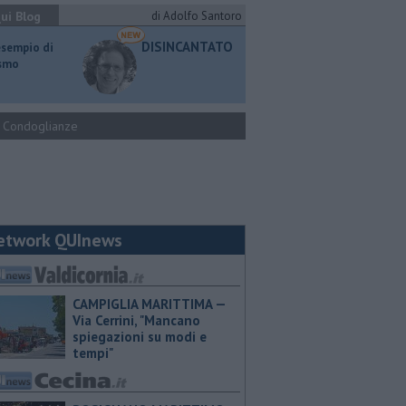
ui Blog
di Adolfo Santoro
DISINCANTATO
esempio di
ismo
Condoglianze
etwork QUInews
CAMPIGLIA MARITTIMA —
Via Cerrini, "Mancano
spiegazioni su modi e
tempi"