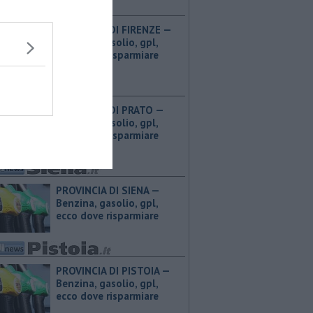
PROVINCIA DI FIRENZE — ​
Benzina, gasolio, gpl,
ecco dove risparmiare
PROVINCIA DI PRATO — ​
Benzina, gasolio, gpl,
ecco dove risparmiare
PROVINCIA DI SIENA — ​
Benzina, gasolio, gpl,
ecco dove risparmiare
PROVINCIA DI PISTOIA — ​
Benzina, gasolio, gpl,
ecco dove risparmiare