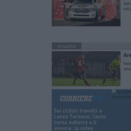
Stef
nell
Attualità
Ar
Part
amar
Sei ciclisti travolti a
Lanzo Torinese, l’auto
torna indietro e li
investe: la video