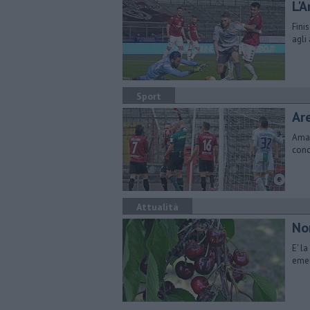
L'
Fini
agli
Sport
Ar
Amar
conc
Attualità
Non
E' l
emer