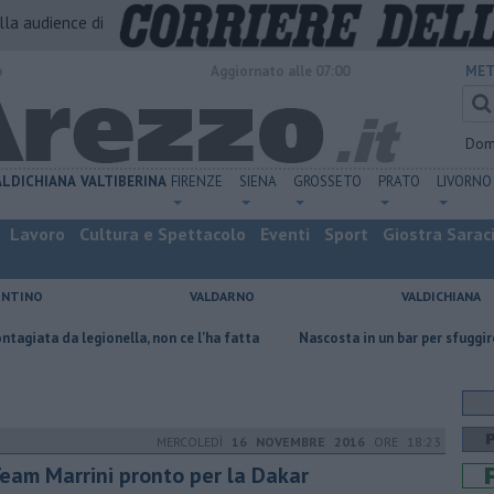
alla audience di
o
Aggiornato alle 07:00
MET
Dom
ALDICHIANA
VALTIBERINA
FIRENZE
SIENA
GROSSETO
PRATO
LIVORNO
Lavoro
Cultura e Spettacolo
Eventi
Sport
Giostra Sarac
ENTINO
VALDARNO
VALDICHIANA
gionella, non ce l'ha fatta
Nascosta in un bar per sfuggire alla furia d
MERCOLEDÌ
16 NOVEMBRE 2016
ORE 18:23
 Team Marrini pronto per la Dakar