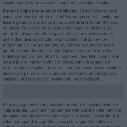
succede per diverse cause e si parla, a mio avviso, di colpa.
Donne è colpa nostra se non balliamo!
. Ci sono diversi tipi di
cause e cercherò pertanto di identificarne qualcuna. La colpa può
essere generica o specifica e può avere diverse forme. Andiamo
per gradi. Consideriamo la colpa generica per negligenza. Le
donne in milonga omettono spesso un’azione doverosa che è
quella di
mirare
, soprattutto se principianti. Tali donne non
s’impegnano e non stanno attente. Sembrano disinteressate a
quanto accade durante la ronda degli altri e durante le cortine
si affaccendano a fare tutt’altro, fuorché mirare. Non compiono in
pratica la loro mansione che è quella appunto di agganciare i
ballerini con cui vogliono ballare. Il tanguero vuole essere scelto e
desiderato, per cui si lascia andare con donne che persistono e
insistono, senza eccedere ovviamente, nel desiderarli.
Altra colpa generica che possiamo prendere in considerazione è
l’
imprudenza
. Le donne imprudentemente qualche volta hanno un
atteggiamento di eccessiva audacia e si lanciano in inviti diretti, per
volontà magari di trasgredire ai codici milongueri dettati dalla
cultura, dalla ragione, dall’esperienza. In questo modo mettono in