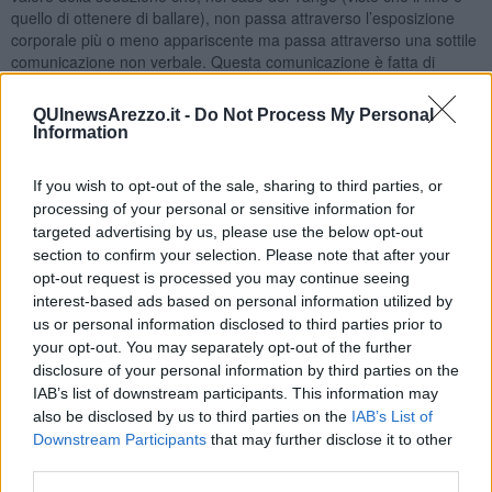
quello di ottenere di ballare), non passa attraverso l’esposizione
corporale più o meno appariscente ma passa attraverso una sottile
comunicazione non verbale. Questa comunicazione è fatta di
sguardi, di gesti, di ammiccamenti e successivamente di contatti.
QUInewsArezzo.it -
Do Not Process My Personal
Quello che dico alle mie allieve è: Donne… voletevi bene,
Information
valorizzatevi, fatevi rispettare, siate orgogliose di essere donne,
non vi fate sottomettere, pur di ballare non vi “regalate” a qualsiasi
ballerino o presunto tale che non sia garbato, pulito, educato prima,
If you wish to opt-out of the sale, sharing to third parties, or
durante e dopo il ballo. Gli dico anche… "quando vi invitano
processing of your personal or sensitive information for
(magari con l’intesa degli sguardi) non correte verso di lui,
targeted advertising by us, please use the below opt-out
aspettate che venga a prendervi e, semmai, cercate di pretendere
section to confirm your selection. Please note that after your
che vi accompagnino al vostro posto alla fine del turno di ballo”.
opt-out request is processed you may continue seeing
Alla luce di tutto questo e di questa magnifica conversazione avuta
interest-based ads based on personal information utilized by
con il maestro, adesso dico comunque, poiché voglio usare un
us or personal information disclosed to third parties prior to
linguaggio più forte: “Donne se non ballate è colpa vostra!”.
your opt-out. You may separately opt-out of the further
Perciò le donne devono saper mirare, stare sedute come si
disclosure of your personal information by third parties on the
conviene alle donne tanguere fiere di esserlo, indipendentemente
IAB’s list of downstream participants. This information may
dalla loro bravura, vestire bene che non vuol dire essere svestite e,
also be disclosed by us to third parties on the
IAB’s List of
infine, se non siete belle e “
gnocche
”, soprattutto dovete essere
Downstream Participants
that may further disclose it to other
brave!..
third parties.
Donne siate vive e femmine!
. Studiate, praticate e soprattutto non