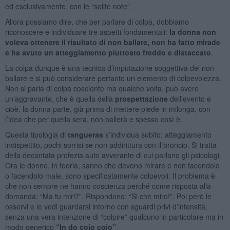
ed esclusivamente, con le “solite note”.
Allora possiamo dire, che per parlare di colpa, dobbiamo
riconoscere e individuare tre aspetti fondamentali:
la donna non
voleva ottenere il risultato di non ballare, non ha fatto mirade
e ha avuto un atteggiamento piuttosto freddo e distaccato
.
La colpa dunque è una tecnica d’imputazione soggettiva del non
ballare e si può considerare pertanto un elemento di colpevolezza.
Non si parla di colpa cosciente ma qualche volta, può avere
un’aggravante, che è quella della
prospettazione
dell’evento e
cioè, la donna parte, già prima di mettere piede in milonga, con
l’idea che per quella sera, non ballerà e spesso così è.
Questa tipologia di
tangueras
s’individua subito: atteggiamento
indispettito, pochi sorrisi se non addirittura con il broncio. Si tratta
della decantata profezia auto avverante di cui parlano gli psicologi.
Ora le donne, in teoria, sanno che devono mirare e non facendolo
o facendolo male, sono specificatamente colpevoli. Il problema è
che non sempre ne hanno coscienza perché come risposta alla
domanda: “Ma tu miri?”. Rispondono: “Si che miro!”. Poi però le
osservi e le vedi guardarsi intorno con sguardi privi d’intensità,
senza una vera intenzione di “colpire” qualcuno in particolare ma in
modo generico
“In do cojo cojo”
.