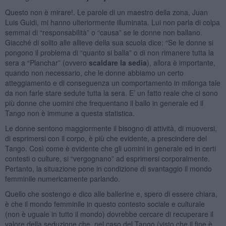
Questo non è mirare!. Le parole di un maestro della zona, Juan
Luis Guidi, mi hanno ulteriormente illuminata. Lui non parla di colpa
semmai di “responsabilità” o “causa” se le donne non ballano.
Giacché di solito alle allieve della sua scuola dice: “Se le donne si
pongono il problema di “quanto si balla” o di non rimanere tutta la
sera a “Planchar” (ovvero
scaldare la sedia
), allora è importante,
quando non necessario, che le donne abbiamo un certo
atteggiamento e di conseguenza un comportamento in milonga tale
da non farle stare sedute tutta la sera. E’ un fatto reale che ci sono
più donne che uomini che frequentano il ballo in generale ed il
Tango non è immune a questa statistica.
Le donne sentono maggiormente il bisogno di attività, di muoversi,
di esprimersi con il corpo, è più che evidente, a prescindere del
Tango. Così come è evidente che gli uomini in generale ed in certi
contesti o culture, si “vergognano” ad esprimersi corporalmente.
Pertanto, la situazione pone in condizione di svantaggio il mondo
femminile numericamente parlando.
Quello che sostengo e dico alle ballerine e, spero di essere chiara,
è che il mondo femminile in questo contesto sociale e culturale
(non è uguale in tutto il mondo) dovrebbe cercare di recuperare il
valore della seduzione che, nel caso del Tango (visto che il fine è