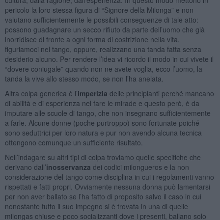
pericolo la loro stessa figura di “Signore della Milonga” e non
valutano sufficientemente le possibili conseguenze di tale atto:
possono guadagnare un secco rifiuto da parte dell’uomo che già
inorridisce di fronte a ogni forma di costrizione nella vita,
figuriamoci nel tango, oppure, realizzano una tanda fatta senza
desiderio alcuno. Per rendere l’idea vi ricordo il modo in cui vivete il
“dovere coniugale” quando non ne avete voglia, ecco l’uomo, la
tanda la vive allo stesso modo, se non l’ha anelata.
Altra colpa generica è l’
imperizia
delle principianti perché mancano
di abilità e di esperienza nel fare le mirade e questo però, è da
imputare alle scuole di tango, che non insegnano sufficientemente
a farle. Alcune donne (poche purtroppo) sono fortunate poiché
sono seduttrici per loro natura e pur non avendo alcuna tecnica
ottengono comunque un sufficiente risultato.
Nell’indagare su altri tipi di colpa troviamo quelle specifiche che
derivano dall’
inosservanza
dei codici milongueros e la non
considerazione del tango come disciplina in cui i regolamenti vanno
rispettati e fatti propri. Ovviamente nessuna donna può lamentarsi
per non aver ballato se l’ha fatto di proposito salvo il caso in cui
nonostante tutto il suo impegno si è trovata in una di quelle
milongas chiuse e poco socializzanti dove i presenti, ballano solo