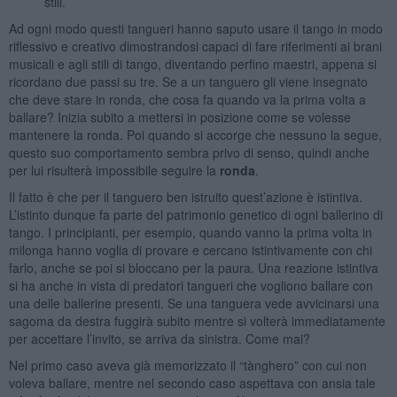
stili.
Ad ogni modo questi tangueri hanno saputo usare il tango in modo
riflessivo e creativo dimostrandosi capaci di fare riferimenti ai brani
musicali e agli stili di tango, diventando perfino maestri, appena si
ricordano due passi su tre. Se a un tanguero gli viene insegnato
che deve stare in ronda, che cosa fa quando va la prima volta a
ballare? Inizia subito a mettersi in posizione come se volesse
mantenere la ronda. Poi quando si accorge che nessuno la segue,
questo suo comportamento sembra privo di senso, quindi anche
per lui risulterà impossibile seguire la
ronda
.
Il fatto è che per il tanguero ben istruito quest’azione è istintiva.
L’istinto dunque fa parte del patrimonio genetico di ogni ballerino di
tango. I principianti, per esempio, quando vanno la prima volta in
milonga hanno voglia di provare e cercano istintivamente con chi
farlo, anche se poi si bloccano per la paura. Una reazione istintiva
si ha anche in vista di predatori tangueri che vogliono ballare con
una delle ballerine presenti. Se una tanguera vede avvicinarsi una
sagoma da destra fuggirà subito mentre si volterà immediatamente
per accettare l’invito, se arriva da sinistra. Come mai?
Nel primo caso aveva già memorizzato il “tànghero” con cui non
voleva ballare, mentre nel secondo caso aspettava con ansia tale