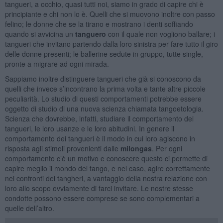
tangueri, a occhio, quasi tutti noi, siamo in grado di capire chi è
principiante e chi non lo è. Quelli che si muovono inoltre con passo
felino; le donne che se la tirano e mostrano i denti soffiando
quando si avvicina un
tanguero
con il quale non vogliono ballare; i
tangueri che invitano partendo dalla loro sinistra per fare tutto il giro
delle donne presenti; le ballerine sedute in gruppo, tutte single,
pronte a migrare ad ogni mirada.
Sappiamo inoltre distinguere tangueri che già si conoscono da
quelli che invece s’incontrano la prima volta e tante altre piccole
peculiarità. Lo studio di questi comportamenti potrebbe essere
oggetto di studio di una nuova scienza chiamata tangoetologia.
Scienza che dovrebbe, infatti, studiare il comportamento dei
tangueri, le loro usanze e le loro abitudini. In genere il
comportamento dei tangueri è il modo in cui loro agiscono in
risposta agli stimoli provenienti dalle
milongas
. Per ogni
comportamento c’è un motivo e conoscere questo ci permette di
capire meglio il mondo del tango, e nel caso, agire correttamente
nei confronti dei tangheri, a vantaggio della nostra relazione con
loro allo scopo ovviamente di farci invitare. Le nostre stesse
condotte possono essere comprese se sono complementari a
quelle dell’altro.