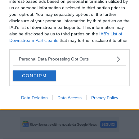
interest-based ads based on personal information utilized by
hanno imparato a ballare da un solo compagno (vedi esperimento
us or personal information disclosed to third parties prior to
di pavlov). Apprendere però per abitudine ha il vantaggio di aiutarle
your opt-out. You may separately opt-out of the further
ad affrontare le tande più cariche emotivamente, specie quelle
disclosure of your personal information by third parties on the
ballate con gli sconosciuti, ma tale inganno non funziona per
IAB’s list of downstream participants. This information may
sempre, poiché tutti alla fine capiranno che ballare con un estraneo
also be disclosed by us to third parties on the
IAB’s List of
non è poi così spaventoso.
Downstream Participants
that may further disclose it to other
Di certo il tango si apprende anche per imitazione (attenzione a chi
third parties.
si imita), per tentativi ma mai per ragionamento. Ai
maestroni
di
milongas consiglio vivamente di smettere di far lezioni e di godersi
Personal Data Processing Opt Outs
pertanto le tande poiché i loro sforzi sono del tutto inefficaci. A
riguardo dell’osservazione dobbiamo anche parlare dei messaggi
CONFIRM
visivi che peraltro in alcuni casi posoono sfociare in un vero e
proprio corteggiamento milonguero, ma quest’argomento merita un
intero capitolo.
A tutti buon tango.
Data Deletion
Data Access
Privacy Policy
Maria Caruso