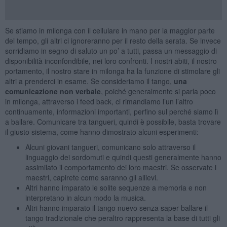
Se stiamo in milonga con il cellulare in mano per la maggior parte
del tempo, gli altri ci ignoreranno per il resto della serata. Se invece
sorridiamo in segno di saluto un po’ a tutti, passa un messaggio di
disponibilità inconfondibile, nei loro confronti. I nostri abiti, il nostro
portamento, il nostro stare in milonga ha la funzione di stimolare gli
altri a prenderci in esame. Se consideriamo il tango,
una
comunicazione non verbale
, poiché generalmente si parla poco
in milonga, attraverso i feed back, ci rimandiamo l’un l’altro
continuamente, informazioni importanti, perfino sul perché siamo lì
a ballare. Comunicare tra tangueri, quindi è possibile, basta trovare
il giusto sistema, come hanno dimostrato alcuni esperimenti:
Alcuni giovani tangueri, comunicano solo attraverso il
linguaggio dei sordomuti e quindi questi generalmente hanno
assimilato il comportamento dei loro maestri. Se osservate i
maestri, capirete come saranno gli allievi.
Altri hanno imparato le solite sequenze a memoria e non
interpretano in alcun modo la musica.
Altri hanno imparato il tango nuevo senza saper ballare il
tango tradizionale che peraltro rappresenta la base di tutti gli