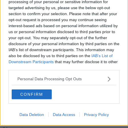
processing of your personal or sensitive information for
stato lavato da Ava. L’augurio è di non aver più bisogno di farci
targeted advertising by us, please use the below opt-out
lavare da
Mira Lanza
ma di pulirci da soli.
section to confirm your selection. Please note that after your
Maria Caruso
opt-out request is processed you may continue seeing
interest-based ads based on personal information utilized by
us or personal information disclosed to third parties prior to
your opt-out. You may separately opt-out of the further
disclosure of your personal information by third parties on the
IAB’s list of downstream participants. This information may
also be disclosed by us to third parties on the
IAB’s List of
Se vuoi leggere le notizie principali della Toscana iscriviti alla
Downstream Participants
that may further disclose it to other
Newsletter QUInews - ToscanaMedia.
Arriva gratis tutti i giorni
third parties.
alle 20:00 direttamente nella tua casella di posta.
Basta cliccare
QUI
Personal Data Processing Opt Outs
Ti potrebbe interessare anche:
CONFIRM
Articoli dal Blog “Parole milonguere” di Maria Caruso
Diario di una tanghera
Il tanguero che entra in pista
Data Deletion
Data Access
Privacy Policy
Sedotti e abbandonati nel tango argentino
Personalità tanguera