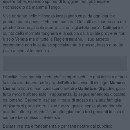
essere tante, essendo sporco di fuliggine, non può essere
riconosciuto da mamma Tango.
Vive pertanto nelle milongas incassando colpi da ogni parte e
puntualmente pensa: “Eh, che maniere! Qui tutti ce l’hanno con me
perché io sono piccolo e nero… è un’ingiustizia però”.
Calimero
è il
quinto della sfornata tanghera e la scuola dalla quale proviene non
è solo Veneta ma di tutte le Regioni italiane. Il suo aspetto
certamente non lo aiuta se specialmente è grasso, basso e brutto
(vale anche al femminile).
Di solito i loro maestri vedendoli sempre seduti e mai in pista girano
la testa ora da una parte ora dall’altra in senso di diniego.
Mamma
Cesira
fa finta di non conoscerlo mentre
Gallettoni
(il padre, gallo
tutto nero) burbero solo in apparenza, lo segue tenendolo d’occhio
da lontano. Calimero lasciato in balia di stesso dalla sua famiglia
originaria si porta dietro il suo mezzo guscio senza abbondonarlo
mai del tutto e pertanto il suo atteggiamento tra i presenti in sala è
sempre ben messo in evidenza.
Ballare in pista è fondamentale per farsi notare dal pubblico