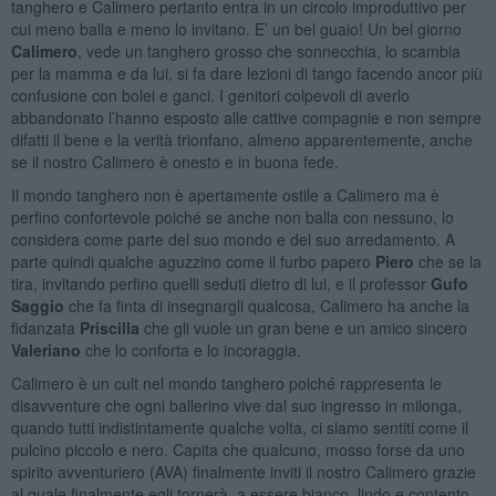
tanghero e Calimero pertanto entra in un circolo improduttivo per
cui meno balla e meno lo invitano. E’ un bel guaio! Un bel giorno
Calimero
, vede un tanghero grosso che sonnecchia, lo scambia
per la mamma e da lui, si fa dare lezioni di tango facendo ancor più
confusione con bolei e ganci. I genitori colpevoli di averlo
abbandonato l’hanno esposto alle cattive compagnie e non sempre
difatti il bene e la verità trionfano, almeno apparentemente, anche
se il nostro Calimero è onesto e in buona fede.
Il mondo tanghero non è apertamente ostile a Calimero ma è
perfino confortevole poiché se anche non balla con nessuno, lo
considera come parte del suo mondo e del suo arredamento. A
parte quindi qualche aguzzino come il furbo papero
Piero
che se la
tira, invitando perfino quelli seduti dietro di lui, e il professor
Gufo
Saggio
che fa finta di insegnargli qualcosa, Calimero ha anche la
fidanzata
Priscilla
che gli vuole un gran bene e un amico sincero
Valeriano
che lo conforta e lo incoraggia.
Calimero è un cult nel mondo tanghero poiché rappresenta le
disavventure che ogni ballerino vive dal suo ingresso in milonga,
quando tutti indistintamente qualche volta, ci siamo sentiti come il
pulcino piccolo e nero. Capita che qualcuno, mosso forse da uno
spirito avventuriero (AVA) finalmente inviti il nostro Calimero grazie
al quale finalmente egli tornerà, a essere bianco, lindo e contento.