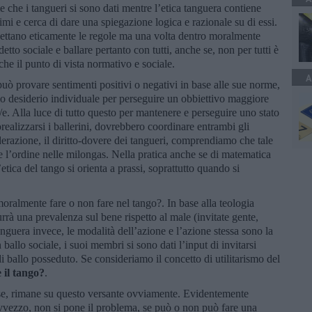
e che i tangueri si sono dati mentre l’etica tanguera contiene
timi e cerca di dare una spiegazione logica e razionale su di essi.
spettano eticamente le regole ma una volta dentro moralmente
to sociale e ballare pertanto con tutti, anche se, non per tutti è
che il punto di vista normativo e sociale.
A
può provare sentimenti positivi o negativi in base alle sue norme,
io desiderio individuale per perseguire un obbiettivo maggiore
/e. Alla luce di tutto questo per mantenere e perseguire uno stato
orealizzarsi i ballerini, dovrebbero coordinare entrambi gli
erazione, il diritto-dovere dei tangueri, comprendiamo che tale
e l’ordine nelle milongas. Nella pratica anche se di matematica
l’etica del tango si orienta a prassi, soprattutto quando si
ralmente fare o non fare nel tango?. In base alla teologia
urrà una prevalenza sul bene rispetto al male (invitate gente,
tanguera invece, le modalità dell’azione e l’azione stessa sono la
ballo sociale, i suoi membri si sono dati l’input di invitarsi
i ballo posseduto. Se consideriamo il concetto di utilitarismo del
e il tango?
.
base, rimane su questo versante ovviamente. Evidentemente
vezzo, non si pone il problema, se può o non può fare una