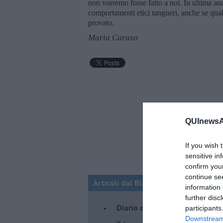
non vorremo fosse fatto a noi. In ultima an
comportamenti etici tangueri, anche se qual
provato.
Maria Caruso
QUInewsAr
If you wish 
sensitive in
confirm you
continue se
Articoli dal Blog “Parole milonguere
information 
further disc
Diario di una tanghera
participants
Downstream 