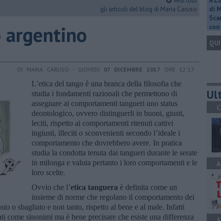
Vedi tutti
A L
gli articoli del blog di Maria Caruso
di 
Scar
o argentino
con 
QUI
DI MARIA CARUSO - GIOVEDÌ
07 DICEMBRE 2017
ORE 12:17
L’etica del tango è una branca della filosofia che
Ult
studia i fondamenti razionali che permettono di
assegnare ai comportamenti tangueri uno status
C
deontologico, ovvero distinguerli in buoni, giusti,
leciti, rispetto ai comportamenti ritenuti cattivi
ingiusti, illeciti o sconvenienti secondo l’ideale i
comportamento che dovrebbero avere. In pratica
studia la condotta tenuta dai tangueri durante le serate
in milonga e valuta pertanto i loro comportamenti e le
A
loro scelte.
Ovvio che l’
etica tanguera
è definita come un
insieme di norme che regolano il comportamento dei
giusto o sbagliato e non tanto, rispetto al bene e al male. Infatti
ti come sinonimi ma è bene precisare che esiste una differenza
A