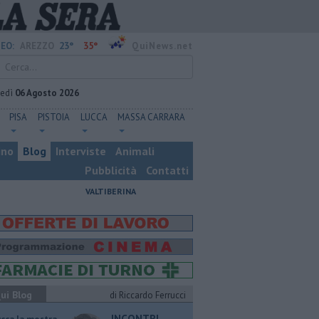
23°
35°
EO:
AREZZO
QuiNews.net
vedì
06 Agosto 2026
PISA
PISTOIA
LUCCA
MASSA CARRARA
ino
Blog
Interviste
Animali
Pubblicità
Contatti
VALTIBERINA
ui Blog
di Riccardo Ferrucci
INCONTRI