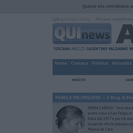
Questo sito contribuisce 
QUI
quotidiano online.
Percorso semplificat
TOSCANA
AREZZO
CASENTINO
VALDARNO
V
Home
Cronaca
Politica
Attualità
AREZZO
CAS
PAROLE MILONGUERE — il Blog di Ma
MARIA CARUSO - “Una vita da 
primo cielo a San Felipe in 
Italia dal 1977 e per tre ann
le parole che le passano p
Marina de Caro