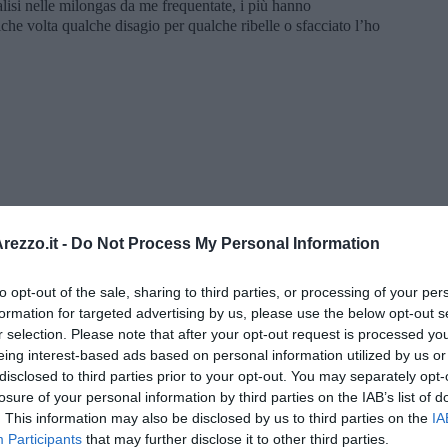
alisi nelle milongas da me frequentate, i più hanno
che volta qualche disagio per qualche ribelle o sfacciato l’ho
ezzo.it -
Do Not Process My Personal Information
to opt-out of the sale, sharing to third parties, or processing of your per
formation for targeted advertising by us, please use the below opt-out s
r selection. Please note that after your opt-out request is processed y
eing interest-based ads based on personal information utilized by us or
” di Maria Caruso
disclosed to third parties prior to your opt-out. You may separately opt-
losure of your personal information by third parties on the IAB’s list of
. This information may also be disclosed by us to third parties on the
IA
Participants
that may further disclose it to other third parties.