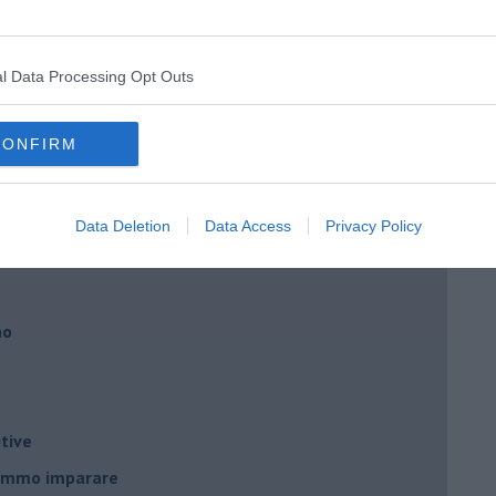
ngo argentino
l Data Processing Opt Outs
CONFIRM
nda
Data Deletion
Data Access
Privacy Policy
no
tive
remmo imparare