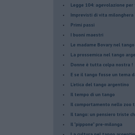
Legge 104: agevolazione per 
Imprevisti di vita milonghera
Primi passi
I buoni maestri
Le madame Bovary nel tango
La prossemica nel tango arg
Donne è tutta colpa nostra !
E se il tango fosse un tema d
L'etica del tango argentino
Il tempo di un tango
Il comportamento nello zoo 
Il tango: un pensiero triste ch
Il "pippone" pre-milonga
La cultura nel tango argenti