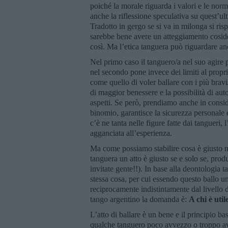
poiché la morale riguarda i valori e le norm
anche la riflessione speculativa su quest’ul
Tradotto in gergo se si va in milonga si ri
sarebbe bene avere un atteggiamento cosiddet
così. Ma l’etica tanguera può riguardare an
Nel primo caso il tanguero/a nel suo agire 
nel secondo pone invece dei limiti al propr
come quello di voler ballare con i più bravi
di maggior benessere e la possibilità di aut
aspetti. Se però, prendiamo anche in consid
binomio, garantisce la sicurezza personale 
c’è ne tanta nelle figure fatte dai tangueri, 
agganciata all’esperienza.
Ma come possiamo stabilire cosa è giusto mo
tanguera un atto è giusto se e solo se, prod
invitate gente!!). In base alla deontologia 
stessa cosa, per cui essendo questo ballo un 
reciprocamente indistintamente dal livello d
tango argentino la domanda è:
A chi è util
L’atto di ballare è un bene e il principio 
qualche tanguero poco avvezzo o troppo av