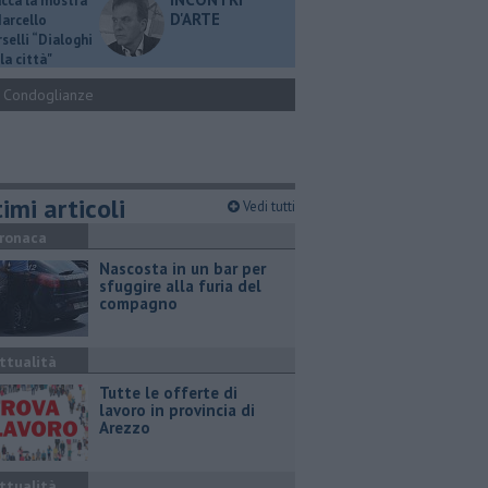
ucca la mostra
D'ARTE
Marcello
selli “Dialoghi
la città"
Condoglianze
imi articoli
Vedi tutti
ronaca
Nascosta in un bar per
sfuggire alla furia del
compagno
ttualità
​Tutte le offerte di
lavoro in provincia di
Arezzo
ttualità