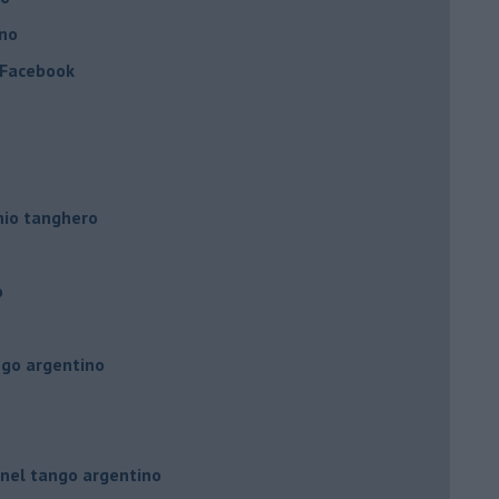
ino
a Facebook
hio tanghero
o
ngo argentino
 nel tango argentino