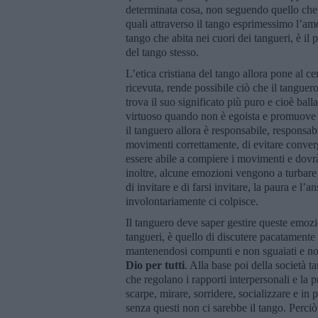
determinata cosa, non seguendo quello che in 
quali attraverso il tango esprimessimo l’amo
tango che abita nei cuori dei tangueri, è il p
del tango stesso.
L’etica cristiana del tango allora pone al ce
ricevuta, rende possibile ciò che il tanguer
trova il suo significato più puro e cioè balla
virtuoso quando non è egoista e promuove l’
il tanguero allora è responsabile, responsabi
movimenti correttamente, di evitare converg
essere abile a compiere i movimenti e dovrà 
inoltre, alcune emozioni vengono a turbare l
di invitare e di farsi invitare, la paura e l
involontariamente ci colpisce.
Il tanguero deve saper gestire queste emoz
tangueri, è quello di discutere pacatamente e
mantenendosi compunti e non sguaiati e no
Dio per tutti
. Alla base poi della società t
che regolano i rapporti interpersonali e la 
scarpe, mirare, sorridere, socializzare e in 
senza questi non ci sarebbe il tango. Perciò