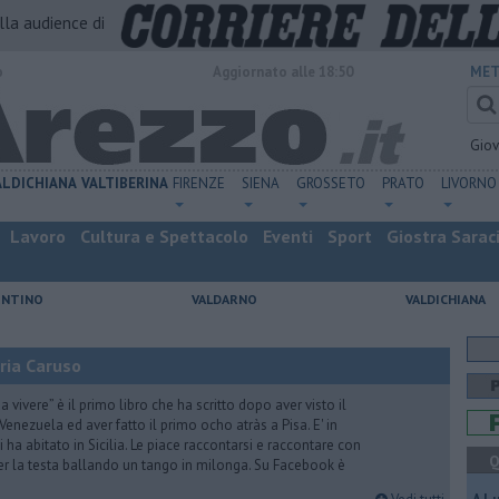
alla audience di
o
Aggiornato alle 18:50
MET
Gio
ALDICHIANA
VALTIBERINA
FIRENZE
SIENA
GROSSETO
PRATO
LIVORNO
Lavoro
Cultura e Spettacolo
Eventi
Sport
Giostra Sarac
ENTINO
VALDARNO
VALDICHIANA
ria Caruso
vivere” è il primo libro che ha scritto dopo aver visto il
Venezuela ed aver fatto il primo ocho atràs a Pisa. E' in
i ha abitato in Sicilia. Le piace raccontarsi e raccontare con
Q
er la testa ballando un tango in milonga. Su Facebook è