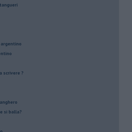
tangueri
 argentino
entino
a scrivere ?
tanghero
e si balla?
no