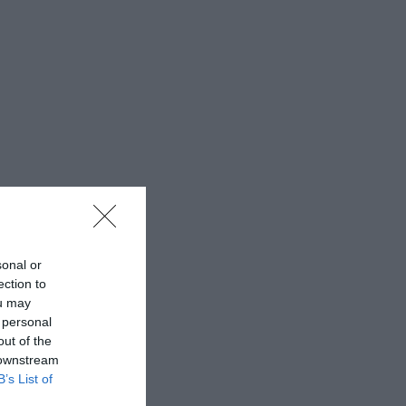
sonal or
ection to
ou may
 personal
out of the
 downstream
B’s List of