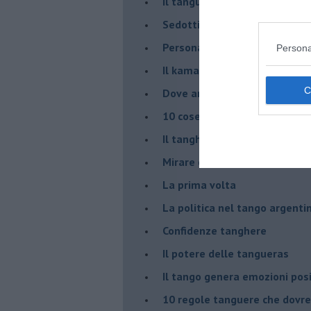
Il tanguero che entra in pista
Sedotti e abbandonati nel ta
Personalità tanguera
Persona
Il kamasutango
Dove andiamo stasera?
10 cose da non dire a fine ta
Il tanghero odioso
Mirare con la PNL
La prima volta
La politica nel tango argenti
Confidenze tanghere
Il potere delle tangueras
Il tango genera emozioni posi
10 regole tanguere che dov