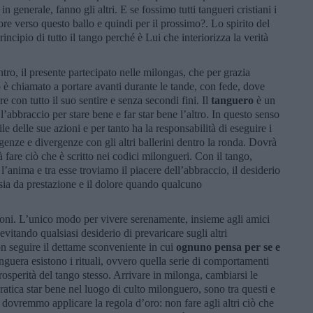
generale, fanno gli altri. E se fossimo tutti tangueri cristiani i
re verso questo ballo e quindi per il prossimo?. Lo spirito del
rincipio di tutto il tango perché è Lui che interiorizza la verità
ntro, il presente partecipato nelle milongas, che per grazia
o è chiamato a portare avanti durante le tande, con fede, dove
re con tutto il suo sentire e senza secondi fini. Il
tanguero
è un
abbraccio per stare bene e far star bene l’altro. In questo senso
le delle sue azioni e per tanto ha la responsabilità di eseguire i
enze e divergenze con gli altri ballerini dentro la ronda. Dovrà
fare ciò che è scritto nei codici milongueri. Con il tango,
’anima e tra esse troviamo il piacere dell’abbraccio, il desiderio
’ansia da prestazione e il dolore quando qualcuno
ioni. L’unico modo per vivere serenamente, insieme agli amici
vitando qualsiasi desiderio di prevaricare sugli altri
n seguire il dettame sconveniente in cui
ognuno pensa per se e
anguera esistono i rituali, ovvero quella serie di comportamenti
prosperità del tango stesso. Arrivare in milonga, cambiarsi le
pratica star bene nel luogo di culto milonguero, sono tra questi e
 dovremmo applicare la regola d’oro: non fare agli altri ciò che