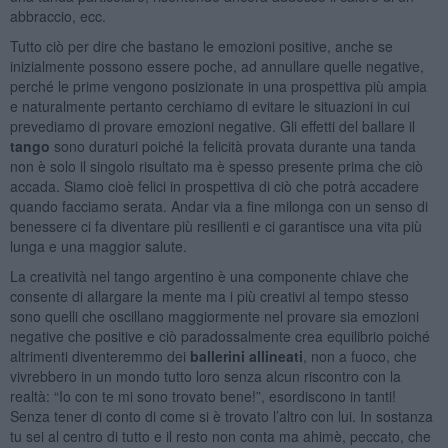
abbraccio, ecc.
Tutto ciò per dire che bastano le emozioni positive, anche se
inizialmente possono essere poche, ad annullare quelle negative,
perché le prime vengono posizionate in una prospettiva più ampia
e naturalmente pertanto cerchiamo di evitare le situazioni in cui
prevediamo di provare emozioni negative. Gli effetti del ballare il
tango
sono duraturi poiché la felicità provata durante una tanda
non è solo il singolo risultato ma è spesso presente prima che ciò
accada. Siamo cioè felici in prospettiva di ciò che potrà accadere
quando facciamo serata. Andar via a fine milonga con un senso di
benessere ci fa diventare più resilienti e ci garantisce una vita più
lunga e una maggior salute.
La creatività nel tango argentino è una componente chiave che
consente di allargare la mente ma i più creativi al tempo stesso
sono quelli che oscillano maggiormente nel provare sia emozioni
negative che positive e ciò paradossalmente crea equilibrio poiché
altrimenti diventeremmo dei
ballerini allineati
, non a fuoco, che
vivrebbero in un mondo tutto loro senza alcun riscontro con la
realtà: “Io con te mi sono trovato bene!”, esordiscono in tanti!
Senza tener di conto di come si è trovato l’altro con lui. In sostanza
tu sei al centro di tutto e il resto non conta ma ahimè, peccato, che