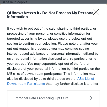
si balla in coppia…
A ogni modo, il processo creativo nel tango, si verifica seguendo
QUInewsArezzo.it -
Do Not Process My Personal
due fasi distinte: la prima è data dall’attenzione concentrata,
Information
quando cioè il ballerino è in grado di vedere tante possibilità di
passi, la seconda quando egli prova emozioni negative perché il
passo o la postura non sono corretti quanto avrebbe voluto. Senza
If you wish to opt-out of the sale, sharing to third parties, or
questo processo, non si creerebbero passi o sequenze di passi
processing of your personal or sensitive information for
concreti perché solo in questo modo l’individuo costringe i due
targeted advertising by us, please use the below opt-out
emisferi cerebrali a lavorare insieme per riuscire a
ballare
bene. Il
section to confirm your selection. Please note that after your
tango inoltre può essere paragonato a una meditazione
opt-out request is processed you may continue seeing
consapevole, di amorevole gentilezza che diventa il mezzo per
interest-based ads based on personal information utilized by
ampliare la propria mente e sperimentare emozioni positive per cui
us or personal information disclosed to third parties prior to
è un dato di fatto che il tango fa bene e ballarlo ci mantiene giovani
your opt-out. You may separately opt-out of the further
sia nel corpo che nello spirito.
disclosure of your personal information by third parties on the
Quindi tutti in milonga!
IAB’s list of downstream participants. This information may
also be disclosed by us to third parties on the
IAB’s List of
Maria Caruso
Downstream Participants
that may further disclose it to other
third parties.
Personal Data Processing Opt Outs