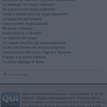
Le strategie nel tango argentino
Gli equivoci nel tango argentino
Tende e mantovane nel tango argentino
La leggenda dell'angelo
I super poteri degli avanzati
​Né carne né pesce
Il principiante e shoshin
La malattia del tango
Le coppie storiche nel tango argentino
​Le Piccole Donne del mondo tanghero
I moschettieri del tango. Figure e figurette
Il tango e le storie d'amore
​La prima milonga di Anita
Editore Toscana Media Channel srl - Via Dei Martelli, 8 - 50129
FIRENZE - info@toscanamediachannel.it. TOSCANA MEDIA
NEWS quotidiano on line registrato presso il Tribunale di Firenze
al n. 5935 del 27.09.2013. Iscrizione ROC 22105 - C.F. e P.Iva