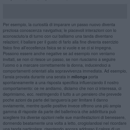
Per esempio, la curiosità di imparare un passo nuovo diventa
preziosa conoscenza navigativa; le piacevoli interazioni con lo
sconosciuto/a di turno con cui balliamo una tanda diventano
relazioni; il ballare per il gusto di farlo alla fine diventa esercizio
fisico fino all’eccellenza fisica se si vuole e se ci si impegna.
Possono essere anche negative se ad esempio non veniamo
invitati, se non ci riesce un passo, se non riusciamo a seguire
l’uomo o a marcare correttamente la donna, inducendoci a
comportamenti orientati alla sopravvivenza immediata. Ad esempio,
l’ansia provata durante una serata in
milonga
porta
spontaneamente a una risposta specifica influenzando il nostro
comportamento: ce ne andiamo, diciamo che non ci interessa, ci
deprimiamo, ecc. restringendo il tutto a un pensiero che prevede
poche azioni da parte del tanguero/a per limitare il danno
ovviamente, mentre quelle positive invece offrono una più ampia
gamma di risposte da parte del ballerino/a che addirittura può
scegliere tra diverse opzioni nelle sue manifestazioni di benessere,
dormendo beatamente una volta a letto, crogiolandosi nel ricordare
una tanda particolare, risentendo ancora addosso il calore di un