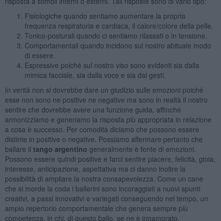
risposta a stimoli interni o esterni. Tali risposte sono di vario tipo:
Fisiologiche quando sentiamo aumentare la propria
frequenza respiratoria e cardiaca, il calore/colore della pelle.
Tonico-posturali quando ci sentiamo rilassati o in tensione.
Comportamentali quando incidono sul nostro abituale modo
di essere.
Espressive poiché sul nostro viso sono evidenti sia dalla
mimica facciale, sia dalla voce e sia dai gesti.
In verità non si dovrebbe dare un giudizio sulle emozioni poiché
esse non sono ne positive ne negative ma sono in realtà il nostro
sentire che dovrebbe avere una funzione guida, affinché
armonizziamo e generiamo la risposta più appropriata in relazione
a cosa è successo. Per comodità diciamo che possono essere
distinte in positive o negative. Possiamo affermare pertanto che
ballare il
tango argentino
generalmente è fonte di emozioni.
Possono essere quindi positive e farci sentire piacere, felicità, gioia,
interesse, anticipazione, aspettativa ma ci danno inoltre la
possibilità di ampliare la nostra consapevolezza. Come un cane
che si morde la coda i ballerini sono incoraggiati a nuovi spunti
creativi, a passi innovativi e variegati conseguendo nel tempo, un
ampio repertorio comportamentale che genera sempre più
competenza, in chi, di questo ballo, se ne è innamorato.