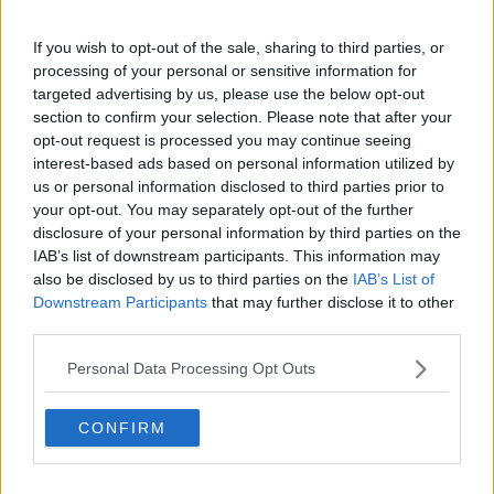
Cambia la sosta e circolazione in città
If you wish to opt-out of the sale, sharing to third parties, or
Saione Mob e Scalata, cambia sosta e traffico
processing of your personal or sensitive information for
targeted advertising by us, please use the below opt-out
section to confirm your selection. Please note that after your
ToscanaPride, come cambia la viabilità nel
weekend
opt-out request is processed you may continue seeing
interest-based ads based on personal information utilized by
Bimbimbici: i “superpoteri” della bicicletta
us or personal information disclosed to third parties prior to
your opt-out. You may separately opt-out of the further
Lavori stradali, inizio sprint nel nuovo anno
disclosure of your personal information by third parties on the
IAB’s list of downstream participants. This information may
Strade sicure a misura di bimbe e bimbi sulla bici
also be disclosed by us to third parties on the
IAB’s List of
Downstream Participants
that may further disclose it to other
Tutti in sella, torna Bimbimbici
third parties.
​Weekend: come cambiano sosta e circolazione
Personal Data Processing Opt Outs
Torna Bimbimbici, la pedalata di primavera
CONFIRM
Consiglio comunale in aula: le interrogazioni