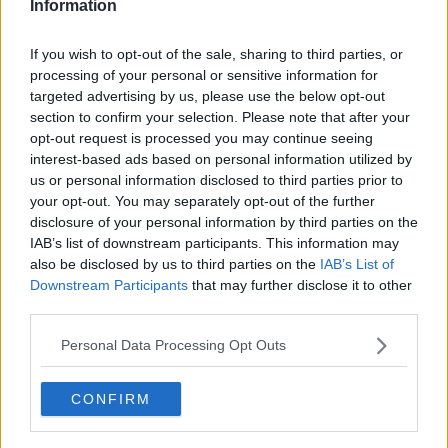
Information
​Donati: “Numero verde per chi è in difficoltà”
If you wish to opt-out of the sale, sharing to third parties, or
​Omotransfobia, flash-mob con l’arcobaleno
processing of your personal or sensitive information for
targeted advertising by us, please use the below opt-out
Arezzo verso il voto
section to confirm your selection. Please note that after your
opt-out request is processed you may continue seeing
Sanità, raccolta firme contro la riorganizzazione
interest-based ads based on personal information utilized by
us or personal information disclosed to third parties prior to
Marco Donati presenta "l'assessore alle frazioni"
your opt-out. You may separately opt-out of the further
disclosure of your personal information by third parties on the
​Scelgo Arezzo, Donati vuole "cittadini attivi"
IAB’s list of downstream participants. This information may
also be disclosed by us to third parties on the
IAB’s List of
I big dello sport con gli studenti per il rispetto
Downstream Participants
that may further disclose it to other
third parties.
Arezzo sceglie il dopo Fanfani
Personal Data Processing Opt Outs
“La porta staccata poteva essere una tragedia"
CONFIRM
​Nascono comitati “Civici e Riformatori per il NO"