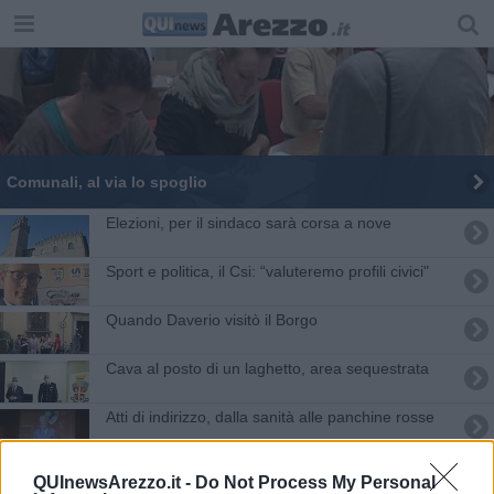
Comunali, al via lo spoglio
Elezioni, per il sindaco sarà corsa a nove
Sport e politica, il Csi: “valuteremo profili civici"
Quando Daverio visitò il Borgo
Cava al posto di un laghetto, area sequestrata
Atti di indirizzo, dalla sanità alle panchine rosse
Elezioni amministrative 2023, via alla corsa per i
QUInewsArezzo.it -
Do Not Process My Personal
candidati