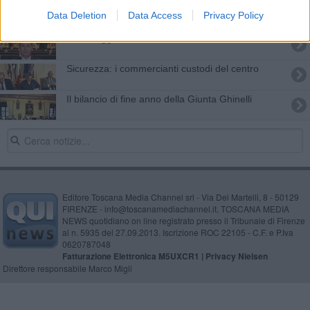
Ampliamento discarica, si spacca il centrosinistra
Data Deletion
Data Access
Privacy Policy
Un omaggio alla tomba di Sante Tani
Sicurezza: i commercianti custodi del centro
Il bilancio di fine anno della Giunta Ghinelli
Editore Toscana Media Channel srl - Via Dei Martelli, 8 - 50129
FIRENZE - info@toscanamediachannel.it. TOSCANA MEDIA
NEWS quotidiano on line registrato presso il Tribunale di Firenze
al n. 5935 del 27.09.2013. Iscrizione ROC 22105 - C.F. e P.Iva
0620787048
Fatturazione Elettronica M5UXCR1 |
Privacy Nielsen
Direttore responsabile Marco Migli