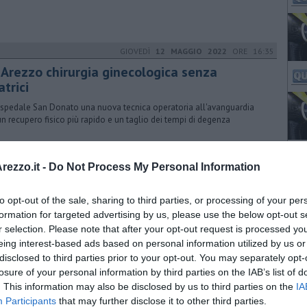
GIOVEDÌ
12 MAGGIO 2022
ORE 16:35
 Arezzo chirurgia ginecologica senza
atrici
ospedale San Donato una nuova tecnica operatoria all'avanguardia
un recupero fisico più rapido e un taglio dei tempi di degenza
VENERDÌ
14 OTTOBRE 2022
ORE 19:10
ezzo.it -
Do Not Process My Personal Information
cide la madre soffocandola e poi chiama il
2
to opt-out of the sale, sharing to third parties, or processing of your per
formation for targeted advertising by us, please use the below opt-out s
a di 85 anni trovata cadavere, nella villetta anche il figlio che
r selection. Please note that after your opt-out request is processed y
rebbe ammazzata con un cuscino mentre dormiva. Disposta l’autopsia
eing interest-based ads based on personal information utilized by us or
disclosed to third parties prior to your opt-out. You may separately opt-
SABATO
15 OTTOBRE 2022
ORE 13:30
losure of your personal information by third parties on the IAB’s list of
. This information may also be disclosed by us to third parties on the
IA
icidio dell’anziana madre, c’è sgomento
Participants
that may further disclose it to other third parties.