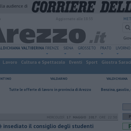
alla audience di
o
Aggiornato alle 18:55
MET
Gio
ALDICHIANA
VALTIBERINA
FIRENZE
SIENA
GROSSETO
PRATO
LIVORNO
Lavoro
Cultura e Spettacolo
Eventi
Sport
Giostra Sarac
ENTINO
VALDARNO
VALDICHIANA
fferte di lavoro in provincia di Arezzo
​Benzina, gasolio, gpl, ecco dove r
MERCOLEDÌ
17 MAGGIO 2017
ORE 22:30
è insediato il consiglio degli studenti