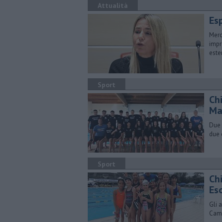
Attualità
Esp
Merc
impr
ester
Sport
Ch
Ma
Due 
due 
Sport
Chi
Es
Gli 
Camp