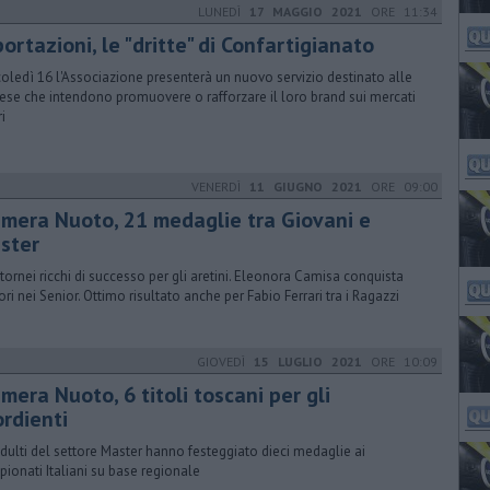
LUNEDÌ
17 MAGGIO 2021
ORE 11:34
ortazioni, le "dritte" di Confartigianato
oledì 16 l'Associazione presenterà un nuovo servizio destinato alle
ese che intendono promuovere o rafforzare il loro brand sui mercati
i
VENERDÌ
11 GIUGNO 2021
ORE 09:00
imera Nuoto, 21 medaglie tra Giovani e
ster
tornei ricchi di successo per gli aretini. Eleonora Camisa conquista
ori nei Senior. Ottimo risultato anche per Fabio Ferrari tra i Ragazzi
GIOVEDÌ
15 LUGLIO 2021
ORE 10:09
mera Nuoto, 6 titoli toscani per gli
ordienti
adulti del settore Master hanno festeggiato dieci medaglie ai
ionati Italiani su base regionale