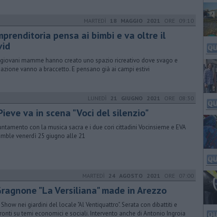
MARTEDÌ
18 MAGGIO 2021
ORE 09:10
mprenditoria pensa ai bimbi e va oltre il
vid
giovani mamme hanno creato uno spazio ricreativo dove svago e
azione vanno a braccetto. E pensano già ai campi estivi
LUNEDÌ
21 GIUGNO 2021
ORE 08:30
Pieve va in scena "Voci del silenzio"
ntamento con la musica sacra e i due cori cittadini Vocinsieme e EVA
mble venerdì 25 giugno alle 21
MARTEDÌ
24 AGOSTO 2021
ORE 07:00
Gragnone "La Versiliana" made in Arezzo
 Show nei giardini del locale "Al Ventiquattro". Serata con dibattiti e
ronti su temi economici e sociali. Intervento anche di Antonio Ingroia