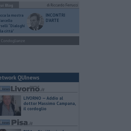
ui Blog
di Riccardo Ferrucci
INCONTRI
ucca la mostra
D'ARTE
Marcello
selli “Dialoghi
la città"
Condoglianze
etwork QUInews
LIVORNO — Addio al
dottor Massimo Campana,
il cordoglio