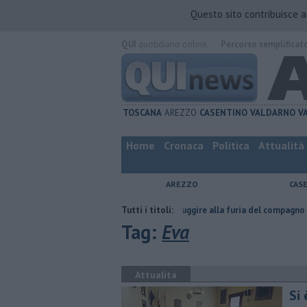
Questo sito contribuisce 
QUI
quotidiano online.
Percorso semplificat
TOSCANA
AREZZO
CASENTINO
VALDARNO
V
Home
Cronaca
Politica
Attualità
AREZZO
CAS
Nascosta in un bar per sfuggire alla furia del compagno
Tutti i titoli:
​Tutte le o
Tag:
Eva
Attualità
Si 