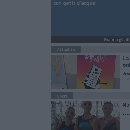
con getti d'acqua
Attualità
La
on
Orig
la s
Sport
Nu
Succ
dall