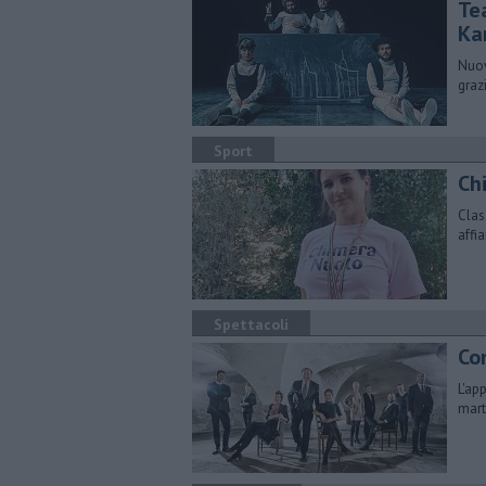
Tea
Ka
Nuov
graz
Sport
​Ch
Clas
affi
Spettacoli
Co
L'ap
mart