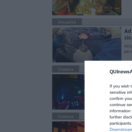
Attualità
Ad
cic
All'
per 
Cronaca
QUInewsAr
Uc
11
If you wish 
sensitive in
Donn
confirm you
l’av
continue se
information 
Cronaca
further disc
participants
Om
Downstream 