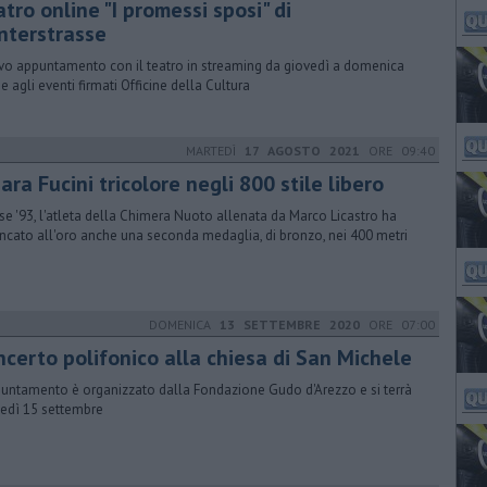
tro online "​I promessi sposi" di
nterstrasse
o appuntamento con il teatro in streaming da giovedì a domenica
ie agli eventi firmati Officine della Cultura
MARTEDÌ
17 AGOSTO 2021
ORE 09:40
iara Fucini tricolore negli 800 stile libero
se '93, l'atleta della Chimera Nuoto allenata da Marco Licastro ha
ancato all'oro anche una seconda medaglia, di bronzo, nei 400 metri
DOMENICA
13 SETTEMBRE 2020
ORE 07:00
ncerto polifonico alla chiesa di San Michele
puntamento è organizzato dalla Fondazione Gudo d'Arezzo e si terrà
edì 15 settembre