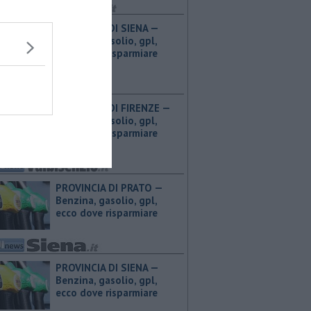
PROVINCIA DI SIENA — ​
Benzina, gasolio, gpl,
ecco dove risparmiare
PROVINCIA DI FIRENZE — ​
Benzina, gasolio, gpl,
ecco dove risparmiare
PROVINCIA DI PRATO — ​
Benzina, gasolio, gpl,
ecco dove risparmiare
PROVINCIA DI SIENA — ​
Benzina, gasolio, gpl,
ecco dove risparmiare