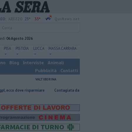
23°
35°
EO:
AREZZO
QuiNews.net
vedì
06 Agosto 2026
PISA
PISTOIA
LUCCA
MASSA CARRARA
ino
Blog
Interviste
Animali
Pubblicità
Contatti
VALTIBERINA
isparmiare
Contagiata da legionella, non ce l'ha fatta
Nascosta in 