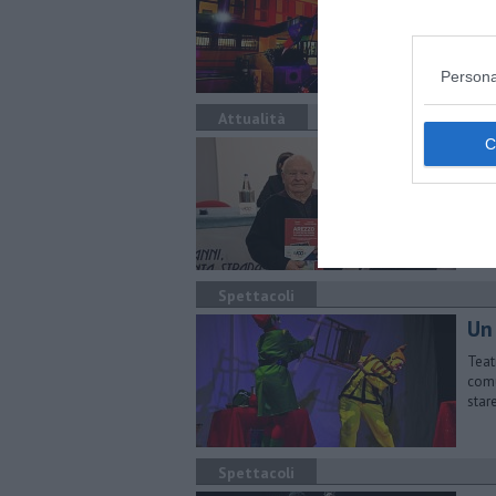
La c
avve
Persona
Attualità
Fab
pa
L'Ac
Al s
Spettacoli
Un 
Teat
comu
star
Spettacoli