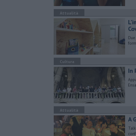
Attualità
L'i
Co
Due 
form
Cultura
In 
Appu
Ensa
Attualità
A 
Talk
conf