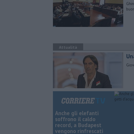
Ghin
buon
Attualità
Una
Giov
Anche gli elefanti
soffrono il caldo
record, a Budapest
vengono rinfrescati