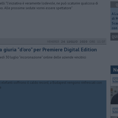
elli: "l'iniziativa è veramente lodevole, ne può scaturire qualcosa di
Q
o. Alle prossime sedute vorrei essere spettatore"
A L
di 
Scar
con 
QUI
VENERDÌ
24 LUGLIO 2020
ORE 11:07
 giuria "d'oro" per Premiere Digital Edition
edì 30 luglio "incoronazione" online delle aziende vincitrici
N