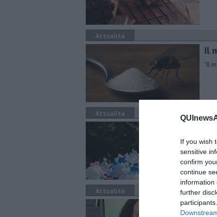
Attualità
​Il
"​Il
Attualità
QUInewsAr
Pla
sm
If you wish 
sensitive in
Inte
Sud 
confirm you
continue se
information 
Attualità
further disc
participants
Al
Downstream 
ma