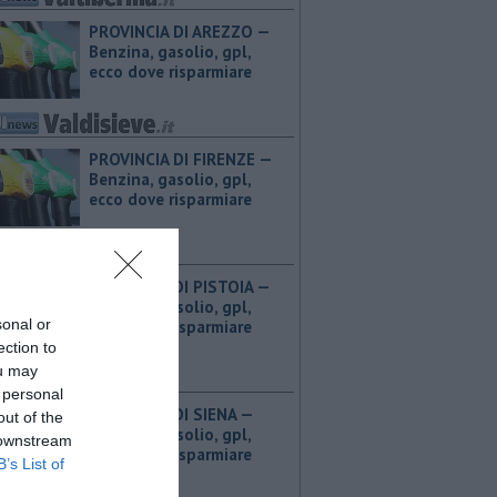
PROVINCIA DI AREZZO — ​
Benzina, gasolio, gpl,
ecco dove risparmiare
PROVINCIA DI FIRENZE — ​
Benzina, gasolio, gpl,
ecco dove risparmiare
PROVINCIA DI PISTOIA — ​
Benzina, gasolio, gpl,
sonal or
ecco dove risparmiare
ection to
ou may
 personal
PROVINCIA DI SIENA — ​
out of the
Benzina, gasolio, gpl,
 downstream
ecco dove risparmiare
B’s List of