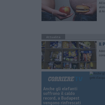
All'
alim
di A
Attualità
Il 
Ades
cons
Anche gli elefanti
soffrono il caldo
record, a Budapest
vengono rinfrescati