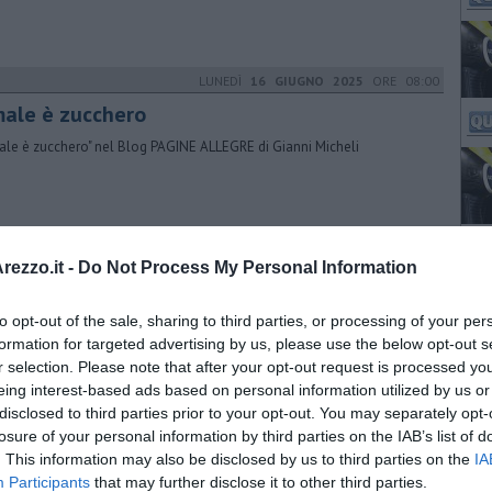
LUNEDÌ
16 GIUGNO 2025
ORE 08:00
 male è zucchero
 male è zucchero" nel Blog PAGINE ALLEGRE di Gianni Micheli
VENERDÌ
30 AGOSTO 2019
ORE 12:25
ezzo.it -
Do Not Process My Personal Information
stiche e bioplastiche, differenze e
altimento
to opt-out of the sale, sharing to third parties, or processing of your per
formation for targeted advertising by us, please use the below opt-out s
rvento di Rosini, direttore generale di Sei Toscana, gestore rifiuti Ato
(104 Comuni province di Arezzo, Grosseto, Siena e Valdicornia)
r selection. Please note that after your opt-out request is processed y
eing interest-based ads based on personal information utilized by us or
disclosed to third parties prior to your opt-out. You may separately opt-
GIOVEDÌ
07 MAGGIO 2020
ORE 08:00
losure of your personal information by third parties on the IAB’s list of
. This information may also be disclosed by us to third parties on the
IA
imentazione in quarantena, ecco cosa
Participants
that may further disclose it to other third parties.
ngiare