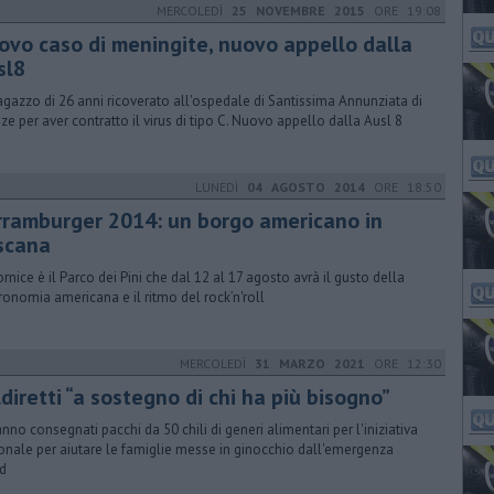
MERCOLEDÌ
25 NOVEMBRE 2015
ORE 19:08
ovo caso di meningite, nuovo appello dalla
sl8
agazzo di 26 anni ricoverato all'ospedale di Santissima Annunziata di
nze per aver contratto il virus di tipo C. Nuovo appello dalla Ausl 8
LUNEDÌ
04 AGOSTO 2014
ORE 18:50
rramburger 2014: un borgo americano in
scana
ornice è il Parco dei Pini che dal 12 al 17 agosto avrà il gusto della
ronomia americana e il ritmo del rock’n'roll
MERCOLEDÌ
31 MARZO 2021
ORE 12:30
diretti “a sostegno di chi ha più bisogno”
anno consegnati pacchi da 50 chili di generi alimentari per l'iniziativa
onale per aiutare le famiglie messe in ginocchio dall'emergenza
d