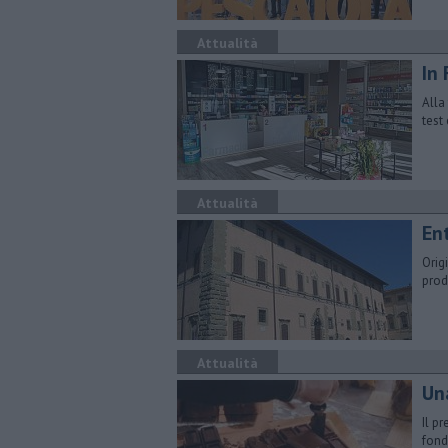
Attualità
In
Alla
test
Attualità
En
Orig
prod
Attualità
Una
Il p
fond