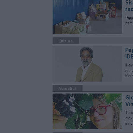
Sis
ra
Oggi
part
Cultura
Pe
ID
Il d
marz
Merc
Attualità
Gi
Vin
Tuli
giov
inno