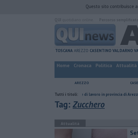
Questo sito contribuisce 
QUI
quotidiano online.
Percorso semplificat
TOSCANA
AREZZO
CASENTINO
VALDARNO
V
Home
Cronaca
Politica
Attualità
AREZZO
CAS
ompagno
​Tutte le offerte di lavoro in provincia di Arezzo
Tutti i titoli:
​Benzina, 
Tag:
Zucchero
Attualità
Se