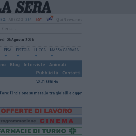
23°
35°
EO:
AREZZO
QuiNews.net
vedì
06 Agosto 2026
PISA
PISTOIA
LUCCA
MASSA CARRARA
ino
Blog
Interviste
Animali
Pubblicità
Contatti
VALTIBERINA
 su metallo tra gioielli e oggetti personalizzati
Nascosta in un bar per s