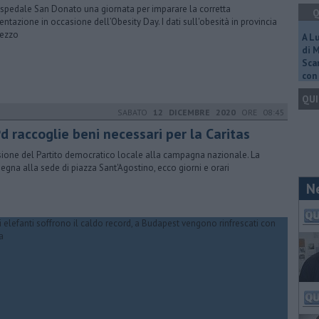
ospedale San Donato una giornata per imparare la corretta
Q
entazione in occasione dell’Obesity Day. I dati sull'obesità in provincia
rezzo
A L
di 
Scar
con 
QUI
SABATO
12 DICEMBRE 2020
ORE 08:45
Pd raccoglie beni necessari per la Caritas
ione del Partito democratico locale alla campagna nazionale. La
egna alla sede di piazza Sant'Agostino, ecco giorni e orari
N