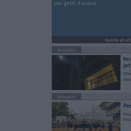
con getti d'acqua
Attualità
Ins
jet
Diff
aggu
Attualità
Pe
Shop
Pesc