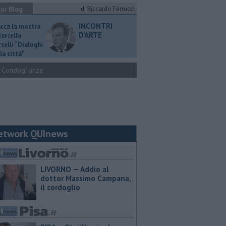
ui Blog
di Riccardo Ferrucci
INCONTRI
ucca la mostra
D'ARTE
Marcello
selli “Dialoghi
la città"
Condoglianze
etwork QUInews
LIVORNO — Addio al
dottor Massimo Campana,
il cordoglio