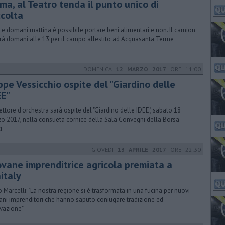
ma, al Teatro tenda il punto unico di
ccolta
 e domani mattina è possibile portare beni alimentari e non. Il camion
irà domani alle 13 per il campo allestito ad Acquasanta Terme
DOMENICA
12 MARZO 2017
ORE 11:00
ppe Vessicchio ospite del "Giardino delle
EE"
irettore d'orchestra sarà ospite del "Giardino delle IDEE", sabato 18
o 2017, nella consueta cornice della Sala Convegni della Borsa
i
GIOVEDÌ
13 APRILE 2017
ORE 22:30
ovane imprenditrice agricola premiata a
italy
o Marcelli: "La nostra regione si è trasformata in una fucina per nuovi
ani imprenditori che hanno saputo coniugare tradizione ed
vazione"