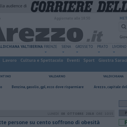
alla audience di
o
Aggiornato alle 18:50
MET
Gio
ALDICHIANA
VALTIBERINA
FIRENZE
SIENA
GROSSETO
PRATO
LIVORNO
Lavoro
Cultura e Spettacolo
Eventi
Sport
Giostra Sarac
ENTINO
VALDARNO
VALDICHIANA
gasolio, gpl, ecco dove risparmiare
Arezzo, capitale dell’oro: l’incisione
LUNEDÌ
08 OTTOBRE 2018
ORE 10:55
tte persone su cento soffrono di obesità