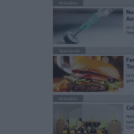
Attualità
Nu
Au
Un r
Fire
Spettacoli
Fe
To
La c
gast
Attualità
Col
Verr
nazi
Covi