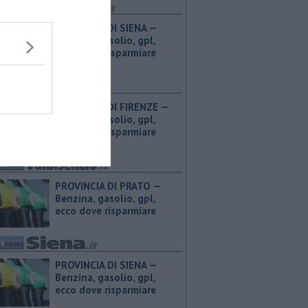
PROVINCIA DI SIENA — ​
Benzina, gasolio, gpl,
ecco dove risparmiare
PROVINCIA DI FIRENZE — ​
Benzina, gasolio, gpl,
ecco dove risparmiare
PROVINCIA DI PRATO — ​
Benzina, gasolio, gpl,
ecco dove risparmiare
PROVINCIA DI SIENA — ​
Benzina, gasolio, gpl,
ecco dove risparmiare