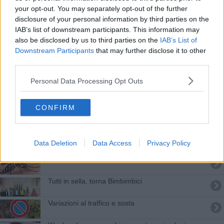
Bimbimbici: i “superpoteri” della bicicletta
your opt-out. You may separately opt-out of the further
disclosure of your personal information by third parties on the
Civitella ricorda i suoi Martiri
IAB’s list of downstream participants. This information may
also be disclosed by us to third parties on the
IAB’s List of
San Donato e luce fu, accolto appello residenti
Downstream Participants
that may further disclose it to other
third parties.
Lavori stradali, mini rivoluzione al traffico
Personal Data Processing Opt Outs
Istituito il Premio Europa "Donato Palarchi"
CONFIRM
Il concorso letterario su democrazia e regole
Strade sicure a misura di bimbe e bimbi sulla bici
Data Deletion
Data Access
Privacy Policy
Un nuovo caso di virus Dengue ad Arezzo
Tutti in sella, torna Bimbimbici
Variazioni al traffico e sosta