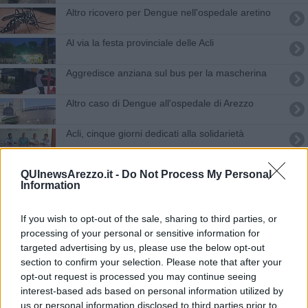
Altro ricovero per Dengue nell'ospedale aretino
Al via la festa provinciale delle Acli
Aggredisce anziana sul bus per la mascherina
Altro caso di Dengue all'ospedale di Arezzo
Acli, cinque giorni dedicati alla solidarietà
Ferrovia: da frattura a ponte tra le “due città”
QUInewsArezzo.it -
Do Not Process My Personal
Information
Lavori stradali, la fibra ottica rallenta la città
If you wish to opt-out of the sale, sharing to third parties, or
Alla Festa provinciale Acli arriva Conte
processing of your personal or sensitive information for
targeted advertising by us, please use the below opt-out
Lavori di manutenzione, chiude via XXV Aprile
section to confirm your selection. Please note that after your
opt-out request is processed you may continue seeing
"Non dimentichiamo il dramma delle foibe"
interest-based ads based on personal information utilized by
us or personal information disclosed to third parties prior to