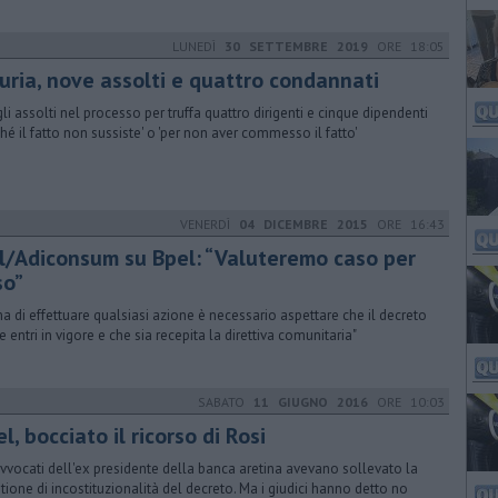
LUNEDÌ
30 SETTEMBRE 2019
ORE 18:05
ruria, nove assolti e quattro condannati
gli assolti nel processo per truffa quattro dirigenti e cinque dipendenti
ché il fatto non sussiste' o 'per non aver commesso il fatto'
VENERDÌ
04 DICEMBRE 2015
ORE 16:43
sl/Adiconsum su Bpel: “Valuteremo caso per
so”
ma di effettuare qualsiasi azione è necessario aspettare che il decreto
e entri in vigore e che sia recepita la direttiva comunitaria"
SABATO
11 GIUGNO 2016
ORE 10:03
l, bocciato il ricorso di Rosi
avvocati dell'ex presidente della banca aretina avevano sollevato la
tione di incostituzionalità del decreto. Ma i giudici hanno detto no