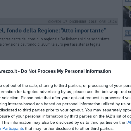
GIOVEDÌ
17 DICEMBRE 2015
ORE 15:26
el, fondo della Regione: "Atto importante"
icepresidente del consiglio regionale De Robertis si dice soddisfatta
la previsione del fondo di 200mila euro per l’assistenza legale
GIOVEDÌ
10 DICEMBRE 2015
ORE 12:00
ezzo.it -
Do Not Process My Personal Information
parri con i risparmiatori della Bpel
to opt-out of the sale, sharing to third parties, or processing of your per
ista una manifestazione con i risparmiatori di Banca Etruria che
dono il risarcimento delle obbligazionisti al 100% con i soldi dei
formation for targeted advertising by us, please use the below opt-out s
hieri
r selection. Please note that after your opt-out request is processed y
eing interest-based ads based on personal information utilized by us or
disclosed to third parties prior to your opt-out. You may separately opt-
VENERDÌ
04 DICEMBRE 2015
ORE 09:00
losure of your personal information by third parties on the IAB’s list of
. This information may also be disclosed by us to third parties on the
IA
l, Rossi si rivolge a Governo e Bankitalia
Participants
that may further disclose it to other third parties.