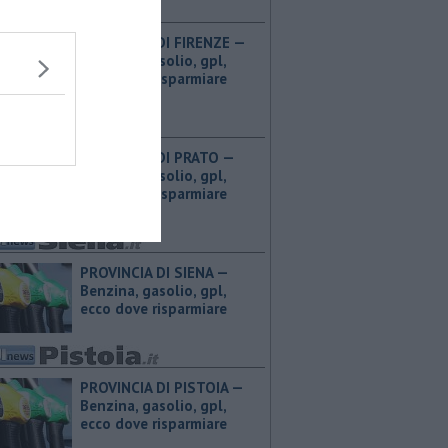
PROVINCIA DI FIRENZE — ​
Benzina, gasolio, gpl,
ecco dove risparmiare
PROVINCIA DI PRATO — ​
Benzina, gasolio, gpl,
ecco dove risparmiare
PROVINCIA DI SIENA — ​
Benzina, gasolio, gpl,
ecco dove risparmiare
PROVINCIA DI PISTOIA — ​
Benzina, gasolio, gpl,
ecco dove risparmiare