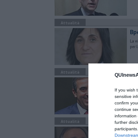
Attualità
Bp
La v
per 
Attualità
QUInewsAr
Gas
If you wish 
Prev
chie
sensitive in
banc
confirm you
continue se
information 
Attualità
further disc
participants
Bpe
Downstream 