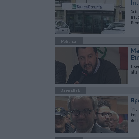
Int
Si tr
frau
Bron
Politica
Ma
Etr
Il s
alla
Attualità
Bpe
“Non
impo
del 