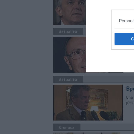
Il p
Banc
Persona
Attualità
"Et
l'a
Lo h
Ghiz
Attualità
Bpe
Una 
pers
Cronaca