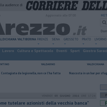
alla audience di
o
Aggiornato alle 07:00
MET
Dom
ALDICHIANA
VALTIBERINA
FIRENZE
SIENA
GROSSETO
PRATO
LIVORNO
Lavoro
Cultura e Spettacolo
Eventi
Sport
Giostra Sarac
ENTINO
VALDARNO
VALDICHIANA
legionella, non ce l'ha fatta
Nascosta in un bar per sfuggire alla furi
VENERDÌ
03 GIUGNO 2016
ORE 17:24
ome tutelare azionisti della vecchia banca"