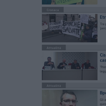
Cronaca
Et
Tra 
'per
Attualità
Ci
ca
"Pri
legg
Attualità
Bpe
Gli 
ques