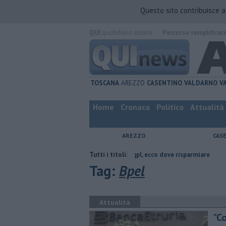
Questo sito contribuisce 
QUI
quotidiano online.
Percorso semplificat
TOSCANA
AREZZO
CASENTINO
VALDARNO
V
Home
Cronaca
Politica
Attualità
AREZZO
CAS
i Arezzo
​Benzina, gasolio, gpl, ecco dove risparmiare
Tutti i titoli:
Contagiata da 
Tag:
Bpel
Attualità
"C