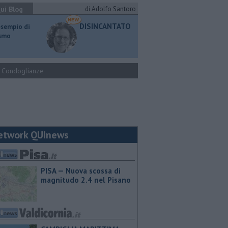
ui Blog
di Adolfo Santoro
DISINCANTATO
esempio di
ismo
Condoglianze
etwork QUInews
PISA — Nuova scossa di
magnitudo 2.4 nel Pisano