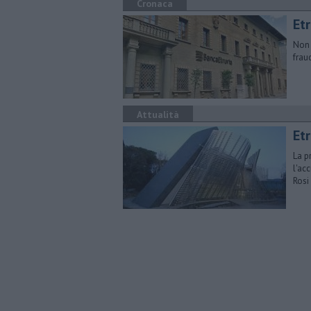
Cronaca
Etr
Non 
frau
Attualità
Etr
La p
l'ac
Rosi