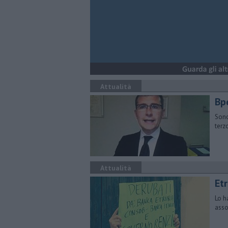
Attualità
Bpe
Sono
terz
Attualità
Etr
Lo h
asso