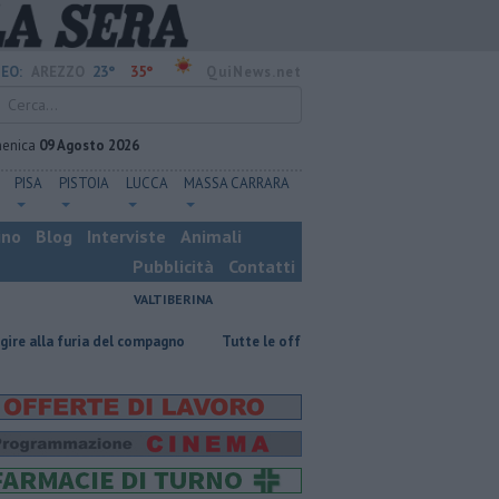
23°
35°
EO:
AREZZO
QuiNews.net
enica
09 Agosto 2026
PISA
PISTOIA
LUCCA
MASSA CARRARA
ino
Blog
Interviste
Animali
Pubblicità
Contatti
VALTIBERINA
a del compagno
​Tutte le offerte di lavoro in provincia di Arezzo
​Be