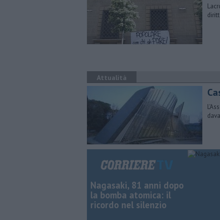
Lacr
diri
Attualità
Ca
L'As
dava
Nagasaki, 81 anni dopo
la bomba atomica: il
ricordo nel silenzio