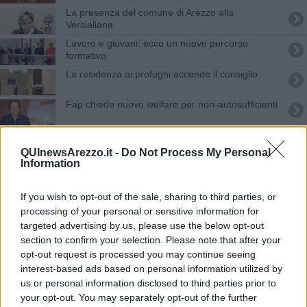
La presenza del comune di Arezzo alla
Versialiana
Lavoro e giovani: ecco un nuovo percorso
formativo
La residenza ai profughi accende il consiglio
Fap chiede nuovo welfare per non-autosufficienti
Covid, soldi e bus per viaggiare sicuri
QUInewsArezzo.it -
Do Not Process My Personal
Information
Bando per salvare la ricchezza culturale aretina
"Le indennità dei politici vadano alle famiglie"
If you wish to opt-out of the sale, sharing to third parties, or
processing of your personal or sensitive information for
Migranti, la riflessione dell'assessore Tanti
targeted advertising by us, please use the below opt-out
section to confirm your selection. Please note that after your
opt-out request is processed you may continue seeing
Lavoro in nero,scoperte due cooperative
paravento
interest-based ads based on personal information utilized by
us or personal information disclosed to third parties prior to
Diminuisce l'indifferenziata, aumenta il cda
your opt-out. You may separately opt-out of the further