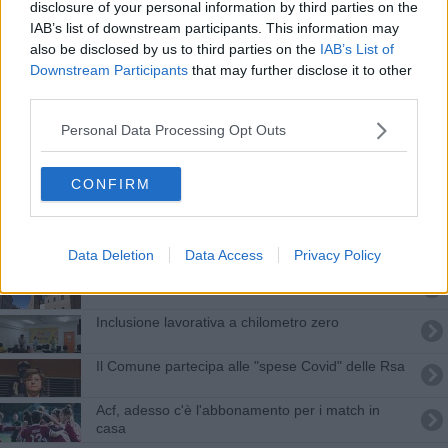
disclosure of your personal information by third parties on the
Crisi del calcio, bandierine amaranto ad Arezzo
IAB’s list of downstream participants. This information may
also be disclosed by us to third parties on the
IAB’s List of
Eden, al via la programmazione estiva
Downstream Participants
that may further disclose it to other
third parties.
​Graziella “sale” in taxi coi disabili
Personal Data Processing Opt Outs
Aiuti per micro e piccole imprese giovanili e rosa
CONFIRM
Transizione energetica, Confindustria
lungimirante
Arezzo per i giovani, un progetto dedicato ai Neet
Data Deletion
Data Access
Privacy Policy
Opere pubbliche, il nuovo piano dei lavori
Inclusione lavorativa a chilometro zero
Il Comune partecipa alle "spese Covid" delle Rsa
Acf, adesso c'è l'abbonamento per i match in
casa