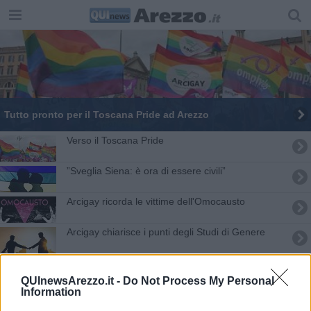
Tutto pronto per il Toscana Pride ad Arezzo
Verso il Toscana Pride
”Sveglia Siena: è ora di essere civili”
Arcigay ricorda le vittime dell'Omocausto
Arcigay chiarisce i punti degli Studi di Genere
In diecimila tra i colori del Toscana Pride
QUInewsArezzo.it -
Do Not Process My Personal
Information
​Omotransfobia, flash-mob con l’arcobaleno