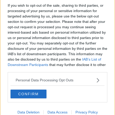
Il Toscana Pride fa tappa anche ad Arezzo
If you wish to opt-out of the sale, sharing to third parties, or
processing of your personal or sensitive information for
Affossamento Ddl Zan, Arezzo scende in piazza
targeted advertising by us, please use the below opt-out
section to confirm your selection. Please note that after your
opt-out request is processed you may continue seeing
Nasce lo sportello di ascolto e accoglienza
LGBTI+
interest-based ads based on personal information utilized by
us or personal information disclosed to third parties prior to
Assemblea affollata per il Toscana Pride
your opt-out. You may separately opt-out of the further
disclosure of your personal information by third parties on the
Apertura in grande stile per il "WhyNot¿"
IAB’s list of downstream participants. This information may
also be disclosed by us to third parties on the
IAB’s List of
"Piazzata d'Amore" contro l'omofobia
Downstream Participants
that may further disclose it to other
third parties.
Arezzo si mobilita contro le discriminazioni
Personal Data Processing Opt Outs
“Rights Now”, la musica per i diritti
CONFIRM
Articolo 3 per la valorizzazione delle differenze
Arezzo scelta per il Toscana Pride
Data Deletion
Data Access
Privacy Policy