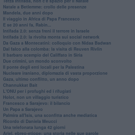
Terza Intifada, non c'è spazio per il Natale
Natale a Betlemme: crollo delle presenze
Mandela, due anni dopo
Il viaggio in Africa di Papa Francesco
E se 20 anni fa, Rabin...
Intifada 2.0: senza freni il terrore in Israele
Intifada 2.0: la rivolta monta sui social network
Da Gaza a Montecatini: colloquio con Nidaa Badwan
Dal falco alla colomba: la visita di Reuven Rivlin
Il barbaro scempio del Califfato in Siria
Due crimini, un mondo sconvolto
Il ponte degli enti locali per la Palestina
Nucleare iraniano, diplomazia di vasta proporzione
Gaza, ultimo conflitto, un anno dopo
Channukkat Bait
L'ONU per i profughi ed i rifugiati
Holot, non un villaggio turistico
Francesco a Sarajevo: il bilancio
Un Papa a Sarajevo
Palmira all'Isis, una sconfitta anche mediatica
Ricordo di Daniela Meucci
​Una telefonata lunga 42 giorni
​Ariel, ebreo-etiope: una storia nelle sue parole