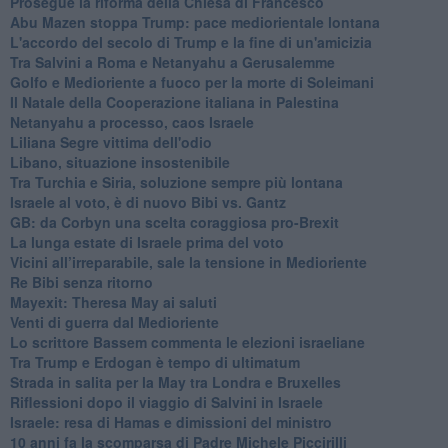
Prosegue la riforma della Chiesa di Francesco
Abu Mazen stoppa Trump: pace mediorientale lontana
L'accordo del secolo di Trump e la fine di un'amicizia
Tra Salvini a Roma e Netanyahu a Gerusalemme
Golfo e Medioriente a fuoco per la morte di Soleimani
Il Natale della Cooperazione italiana in Palestina
Netanyahu a processo, caos Israele
Liliana Segre vittima dell'odio
Libano, situazione insostenibile
Tra Turchia e Siria, soluzione sempre più lontana
Israele al voto, è di nuovo Bibi vs. Gantz
GB: da Corbyn una scelta coraggiosa pro-Brexit
La lunga estate di Israele prima del voto
Vicini all’irreparabile, sale la tensione in Medioriente
Re Bibi senza ritorno
Mayexit: Theresa May ai saluti
Venti di guerra dal Medioriente
Lo scrittore Bassem commenta le elezioni israeliane
Tra Trump e Erdogan è tempo di ultimatum
Strada in salita per la May tra Londra e Bruxelles
Riflessioni dopo il viaggio di Salvini in Israele
Israele: resa di Hamas e dimissioni del ministro
10 anni fa la scomparsa di Padre Michele Piccirilli