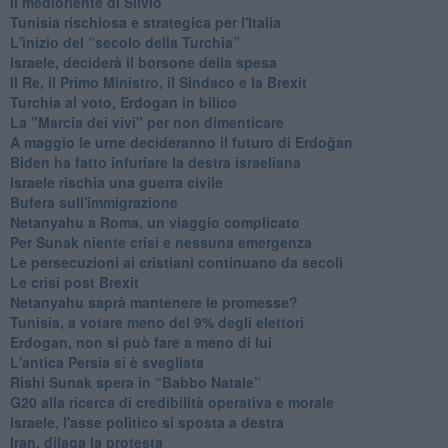
Il medioriente di Silvio
Tunisia rischiosa e strategica per l'Italia
L'inizio del “secolo della Turchia”
Israele, deciderà il borsone della spesa
Il Re, il Primo Ministro, il Sindaco e la Brexit
Turchia al voto, Erdogan in bilico
La "Marcia dei vivi" per non dimenticare
A maggio le urne decideranno il futuro di Erdoğan
Biden ha fatto infuriare la destra israeliana
Israele rischia una guerra civile
Bufera sull'immigrazione
Netanyahu a Roma, un viaggio complicato
Per Sunak niente crisi e nessuna emergenza
Le persecuzioni ai cristiani continuano da secoli
Le crisi post Brexit
Netanyahu saprà mantenere le promesse?
Tunisia, a votare meno del 9% degli elettori
Erdogan, non si può fare a meno di lui
L'antica Persia si è svegliata
Rishi Sunak spera in “Babbo Natale”
G20 alla ricerca di credibilità operativa e morale
Israele, l'asse politico si sposta a destra
Iran, dilaga la protesta