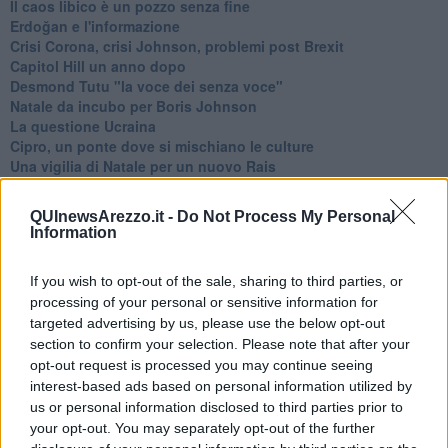
​Il caos libico è un pozzo senza fine
Erdoğan e l'informazione
Crisi Corona, crisi Johnson, problemi post Brexit
Capitol Hill un anno dopo
Desmond Tutu "la voce dei senza voce"
Natale da incubo per Boris Johnson
La questione Ucraina
Cipro, un ponte dove si mischiano le culture
Una vigilia di Natale per un nuovo Rais
La questione israelo-palestinese ignorata dal G20
Erdogan continua a sfidare l'Occidente
QUInewsArezzo.it -
Do Not Process My Personal
Libano, collasso economico e guerra civile
Information
Johnson, da Trump a Biden alla Brexit
L'AUKUS e il Quad
If you wish to opt-out of the sale, sharing to third parties, or
Biden, primo presidente USA non in guerra
processing of your personal or sensitive information for
Papa Bergoglio vedrà Viktor Orbán
targeted advertising by us, please use the below opt-out
Bennet, un giorno in attesa di Biden
section to confirm your selection. Please note that after your
Il ritorno dei talebani
​La lenta agonia del Libano
opt-out request is processed you may continue seeing
Sudafrica, è allarme alimentare
interest-based ads based on personal information utilized by
Usa di nuovo al centro della geopolitica internazionale
us or personal information disclosed to third parties prior to
L’appuntamento di Israele con il cambiamento
your opt-out. You may separately opt-out of the further
La farsa delle elezioni in Siria