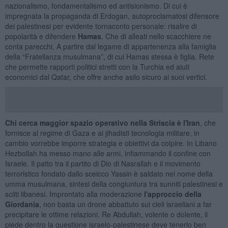
nazionalismo, fondamentalismo ed antisionismo. Di cui è
impregnata la propaganda di Erdogan, autoproclamatosi difensore
dei palestinesi per evidente tornaconto personale: risalire di
popolarità e difendere
Hamas
. Che di alleati nello scacchiere ne
conta parecchi. A partire dal legame di appartenenza alla famiglia
della “Fratellanza musulmana”, di cui Hamas stessa è figlia. Rete
che permette rapporti politici stretti con la Turchia ed aiuti
economici dal Qatar, che offre anche asilo sicuro ai suoi vertici.
Chi cerca maggior spazio operativo nella Striscia è l'Iran
, che
fornisce al regime di Gaza e ai jihadisti tecnologia militare, in
cambio vorrebbe imporre strategia e obiettivi da colpire. In Libano
Hezbollah ha messo mano alle armi, infiammando il confine con
Israele. Il patto tra il partito di Dio di Nasrallah e il movimento
terroristico fondato dallo sceicco Yassin è saldato nel nome della
umma musulmana, sintesi della congiuntura tra sunniti palestinesi e
sciiti libanesi. Improntato alla moderazione
l'approccio della
Giordania
, non basta un drone abbattuto sui cieli israeliani a far
precipitare le ottime relazioni. Re Abdullah, volente o dolente, il
piede dentro la questione israelo-palestinese deve tenerlo ben