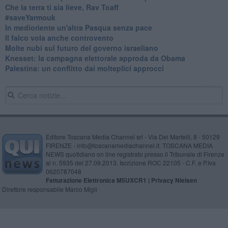
Che la terra ti sia lieve, Rav Toaff
​#saveYarmouk
​In medioriente un'altra Pasqua senza pace
​Il falco vola anche controvento
Molte nubi sul futuro del governo israeliano
Knesset: la campagna elettorale approda da Obama
Palestina: un conflitto dai molteplici approcci
Editore Toscana Media Channel srl - Via Dei Martelli, 8 - 50129
FIRENZE - info@toscanamediachannel.it. TOSCANA MEDIA
NEWS quotidiano on line registrato presso il Tribunale di Firenze
al n. 5935 del 27.09.2013. Iscrizione ROC 22105 - C.F. e P.Iva
0620787048
Fatturazione Elettronica M5UXCR1 |
Privacy Nielsen
Direttore responsabile Marco Migli
Powered by
Aperion.it