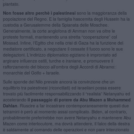
piantato.
Non fosse altro perchè i palestinesi
sono la maggioranza della
popolazione del Regno. E la famiglia hascemita degli Hussein ha la
custodia a Gerusalemme della Spianata delle Moschee.
Generalmente, la corte anglofona di Amman non va oltre le
proteste formali, mantenendo una stretta “cooperazione” col
Mossad. Infine, l'Egitto che nella crisi di Gaza ha la funzione del
mediatore certificato, a negoziare il cessate il fuoco sono le sue
delegazioni. L'indirizzo diplomatico egiziano è improntato ad
arginare influenze ostili, turche e iraniane, e promuovere il
rafforzamento del blocco all'ombra degli Accordi di Abramo:
monarchie del Golfo + Israele.
Sulle sponde del Nilo prevale ancora la convinzione che un
equilibrio tra palestinesi (riconciliati) ed israeliani possa essere
trovato più facilmente responsabilizzando il “realista” Netanyahu ed
accelerando
il passaggio di potere da Abu Mazen a Mohammed
Dahlan
. Riuscire a far incastrare contemporaneamente questi due
tetramini è però al momento assai complicato. Biden, al contrario,
probabilmente preferirebbe non avere Netanyahu e mantenere Abu
Mazen come interlocutore, ma dovrà attendere, il falco della destra
è saldamente al comando delle operazioni e non pare intenzionato