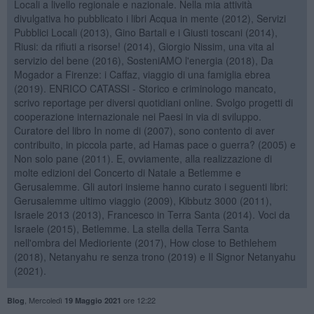
Locali a livello regionale e nazionale. Nella mia attività
divulgativa ho pubblicato i libri Acqua in mente (2012), Servizi
Pubblici Locali (2013), Gino Bartali e i Giusti toscani (2014),
Riusi: da rifiuti a risorse! (2014), Giorgio Nissim, una vita al
servizio del bene (2016), SosteniAMO l'energia (2018), Da
Mogador a Firenze: i Caffaz, viaggio di una famiglia ebrea
(2019). ENRICO CATASSI - Storico e criminologo mancato,
scrivo reportage per diversi quotidiani online. Svolgo progetti di
cooperazione internazionale nei Paesi in via di sviluppo.
Curatore del libro In nome di (2007), sono contento di aver
contribuito, in piccola parte, ad Hamas pace o guerra? (2005) e
Non solo pane (2011). E, ovviamente, alla realizzazione di
molte edizioni del Concerto di Natale a Betlemme e
Gerusalemme. Gli autori insieme hanno curato i seguenti libri:
Gerusalemme ultimo viaggio (2009), Kibbutz 3000 (2011),
Israele 2013 (2013), Francesco in Terra Santa (2014). Voci da
Israele (2015), Betlemme. La stella della Terra Santa
nell'ombra del Medioriente (2017), How close to Bethlehem
(2018), Netanyahu re senza trono (2019) e Il Signor Netanyahu
(2021).
,
Mercoledì
ore 12:22
Blog
19 Maggio 2021