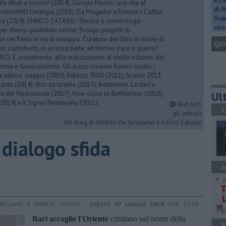
A L
 da rifiuti a risorse! (2014), Giorgio Nissim, una vita al
di 
osteniAMO l'energia (2018), Da Mogador a Firenze: i Caffaz,
Scar
rea (2019). ENRICO CATASSI - Storico e criminologo
con 
er diversi quotidiani online. Svolgo progetti di
 nei Paesi in via di sviluppo. Curatore del libro In nome di
QUI
er contribuito, in piccola parte, ad Hamas pace o guerra?
1). E, ovviamente, alla realizzazione di molte edizioni del
emme e Gerusalemme. Gli autori insieme hanno curato i
 ultimo viaggio (2009), Kibbutz 3000 (2011), Israele 2013
Santa (2014). Voci da Israele (2015), Betlemme. La stella
Ult
ra del Medioriente (2017), How close to Bethlehem (2018),
2019) e Il Signor Netanyahu (2021).
Vedi tutti
C
gli articoli
del blog di Alfredo De Girolamo e Enrico Catassi
l dialogo sfida
A
IROLAMO E ENRICO CATASSI - SABATO
07 LUGLIO 2018
ORE 13:09
Bari accoglie l’Oriente
cristiano nel nome della
A