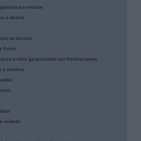
à operativa e morale
sta a destra
 con un prezzo"
e Putin
nterna e mire geopolitiche nel Mediterraneo
e e politica
 addio
hnson
oshua
o oriente