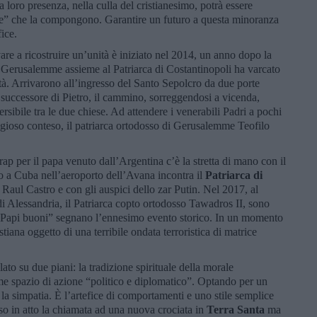
loro presenza, nella culla del cristianesimo, potrà essere
lie” che la compongono. Garantire un futuro a questa minoranza
fice.
are a ricostruire un’unità è iniziato nel 2014, un anno dopo la
a Gerusalemme assieme al Patriarca di Costantinopoli ha varcato
ità. Arrivarono all’ingresso del Santo Sepolcro da due porte
l successore di Pietro, il cammino, sorreggendosi a vicenda,
ersibile tra le due chiese. Ad attendere i venerabili Padri a pochi
igioso conteso, il patriarca ortodosso di Gerusalemme Teofilo
p per il papa venuto dall’Argentina c’è la stretta di mano con il
o a Cuba nell’aeroporto dell’Avana incontra il
Patriarca di
a Raul Castro e con gli auspici dello zar Putin. Nel 2017, al
i Alessandria, il Patriarca copto ortodosso Tawadros II, sono
ue “Papi buoni” segnano l’ennesimo evento storico. In un momento
stiana oggetto di una terribile ondata terroristica di matrice
ato su due piani: la tradizione spirituale della morale
ome spazio di azione “politico e diplomatico”. Optando per un
 la simpatia. È l’artefice di comportamenti e uno stile semplice
so in atto la chiamata ad una nuova crociata in
Terra Santa
ma