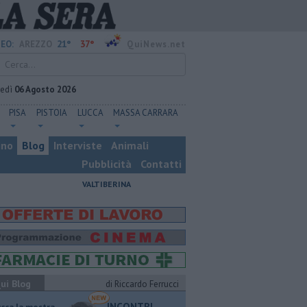
21°
37°
EO:
AREZZO
QuiNews.net
vedì
06 Agosto 2026
PISA
PISTOIA
LUCCA
MASSA CARRARA
ino
Blog
Interviste
Animali
Pubblicità
Contatti
VALTIBERINA
ui Blog
di Riccardo Ferrucci
INCONTRI