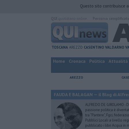
Questo sito contribuisce 
QUI
quotidiano online.
Percorso semplificat
TOSCANA
AREZZO
CASENTINO
VALDARNO
V
Home
Cronaca
Politica
Attualità
AREZZO
CAS
FAUDA E BALAGAN — il Blog di Alfre
ALFREDO DE GIROLAMO - Dopo
passione politica è diventa
tra “Pantere”, Fgci, federazi
Pubblici Locali a livello re
pubblicato i libri Acqua in m