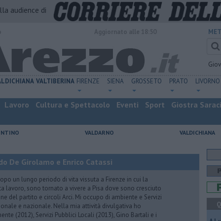
alla audience di
o
Aggiornato alle 18:50
MET
Gio
ALDICHIANA
VALTIBERINA
FIRENZE
SIENA
GROSSETO
PRATO
LIVORNO
Lavoro
Cultura e Spettacolo
Eventi
Sport
Giostra Sarac
ENTINO
VALDARNO
VALDICHIANA
do De Girolamo e Enrico Catassi
 un lungo periodo di vita vissuta a Firenze in cui la
ta lavoro, sono tornato a vivere a Pisa dove sono cresciuto
one del partito e circoli Arci. Mi occupo di ambiente e Servizi
Q
gionale e nazionale. Nella mia attività divulgativa ho
ente (2012), Servizi Pubblici Locali (2013), Gino Bartali e i