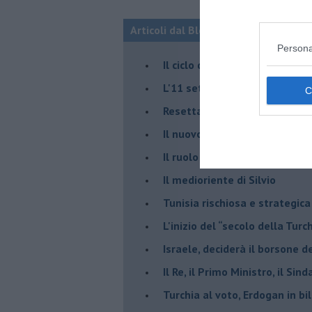
Articoli dal Blog “Fauda e balagan” 
Persona
Il ciclo della violenza in Medi
L'11 settembre di Israele è in
Resettare l’era di Netanyahu
​Il nuovo corso dell’era di Erd
Il ruolo delle diplomazie nei c
Il medioriente di Silvio
Tunisia rischiosa e strategica 
L'inizio del “secolo della Turc
Israele, deciderà il borsone d
Il Re, il Primo Ministro, il Sin
Turchia al voto, Erdogan in bil