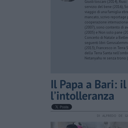
Giusti toscani (2014), Riusi:
servizio del bene (2016), S
viaggio di una famiglia eb
mancato, scrivo reportage p
cooperazione internazionale
(2007), sono contento di av
(2005) e Non solo pane (201
Concerto di Natale a Betl
seguenti libri: Gerusalemme
(2013), Francesco in Terra 
della Terra Santa nell'omb
Netanyahu re senza trono (
Il Papa a Bari: i
l’intolleranza
DI ALFREDO DE G