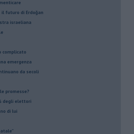
imenticare
il futuro di Erdoğan
stra israeliana
le
o complicato
suna emergenza
ontinuano da secoli
le promesse?
 degli elettori
no di lui
Natale”