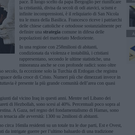
pace. Il luogo scelto da papa Bergoglio per riunificare
la cristianità, divisa da secoli di odi atavici, scismi e
infinite incomprensioni, è il reliquiario di San Nicola
tra le mura della Basilica. Francesco riceve i patriarchi
delle chiese cattoliche e ortodosse sostanzialmente per
definire una
strategia
comune in difesa delle
A
popolazioni del martoriato Medioriente.
In una regione con 258milioni di abitanti,
condizionata da violenza e instabilità, i cristiani
rappresentano, secondo le ultime statistiche, una
minoranza anche se con profonde radici: sono oltre
orso secolo, fa eccezione solo la Turchia di Erdogan che registra
guace della croce di Cristo. Numeri più che dimezzati invece in
 tuttavia è presente la più grande comunità dell’area con quasi
unti dal vicino Iraq in questi anni. Mentre nel Libano dei
areti di Hezbollah, sono scesi al 40%. Percentuali poco sopra al
alestina. A Gaza, nel regno del fondamentalismo di Hamas, sono
 tenacia alle avversità: 1300 su 2milioni di abitanti.
o circa 16mila residenti su un totale tra le due parti, Est e Ovest,
ati da intrigate guerre per l’ultimo baluardo di una tradizione