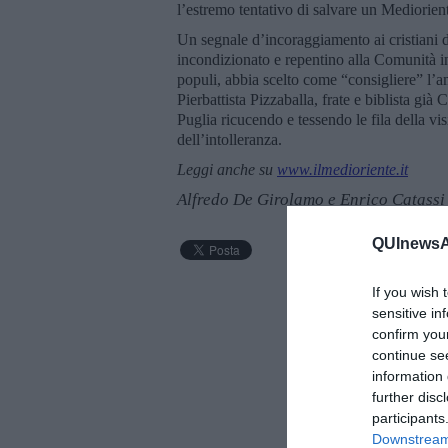
l’estremo tentativo di salvare un Mediorien
Un segnale d’incoraggiamento ai cristiani d
incondizionato e repentino alla Comunità i
populi, abbia scelto come “consigliere” l’
Pierbattista Pizzaballa, frate e biblista già
Puglia ricucendo e tessendo le fila della vi
dell’intolleranza.
Leggi anche su
www.ilmedioriente.it
Alfredo De Girolamo e Enrico Catassi
QUInewsAr
If you wish 
sensitive in
confirm you
continue se
information 
further disc
participants
Downstream 