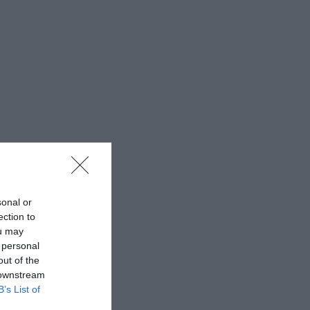
sonal or
ection to
ou may
 personal
out of the
 downstream
B’s List of