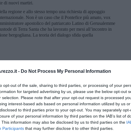
te di nuovi martiri.
ella regione e allo stesso tempo una richiesta di appoggio
nternazionale. Non è un caso che il Pontefice più amato, vox
amministratore apostolico del patriarcato Latino di Gerusalemme
 Custode di Terra Santa che ha lavorato per mesi all’incontro in
sione bergogliana. La teoria del dialogo sfida quella
ezzo.it -
Do Not Process My Personal Information
to opt-out of the sale, sharing to third parties, or processing of your per
formation for targeted advertising by us, please use the below opt-out s
r selection. Please note that after your opt-out request is processed y
eing interest-based ads based on personal information utilized by us or
disclosed to third parties prior to your opt-out. You may separately opt-
losure of your personal information by third parties on the IAB’s list of
. This information may also be disclosed by us to third parties on the
IA
Participants
that may further disclose it to other third parties.