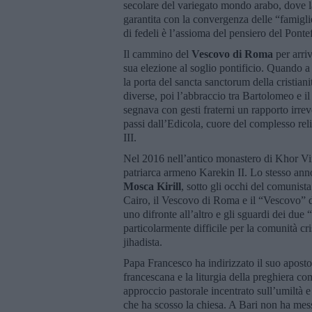
secolare del variegato mondo arabo, dove la 
garantita con la convergenza delle “famig
di fedeli è l’assioma del pensiero del Ponte
Il cammino del
Vescovo di Roma
per arriv
sua elezione al soglio pontificio. Quando 
la porta del sancta sanctorum della cristian
diverse, poi l’abbraccio tra Bartolomeo e i
segnava con gesti fraterni un rapporto irrev
passi dall’Edicola, cuore del complesso rel
III.
Nel 2016 nell’antico monastero di Khor Vira
patriarca armeno Karekin II. Lo stesso ann
Mosca Kirill
, sotto gli occhi del comunist
Cairo, il Vescovo di Roma e il “Vescovo” d
uno difronte all’altro e gli sguardi dei d
particolarmente difficile per la comunità cri
jihadista.
Papa Francesco ha indirizzato il suo apostol
francescana e la liturgia della preghiera c
approccio pastorale incentrato sull’umiltà e
che ha scosso la chiesa. A Bari non ha mes