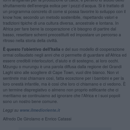
sfruttamento dell’energia eolica per i pozzi d’acqua. Si è trattato di
un programma concreto di come si possa favorire lo sviluppo con il
know how, secondo un metodo sostenibile, rispettando valori e
tradizioni tipiche di una cultura diversa, ancestrale e lontana. In
Africa per fare bene la cooperazione c’è bisogno di partire dal
basso, resettare schemi precostituiti ed impostare un percorso a
ritroso nella storia della civiltà.
È questo l'obiettivo dell'Italia
e del suo modello di cooperazione
ormai collaudato negli anni che ci permette di guardare all'Africa ed
essere credibili interlocutori, d'aiuto e di sostegno, ai loro occhi.
Mzungu o murungu è una parola diffusa dalla regione dei Grandi
Laghi sino alle scogliere di Cape Town, vuol dire bianco. Non vi
sentirete mai chiamare così, fatta eccezione per i bambini e per la
loro onestà infantile, ma è così che loro ci chiamano e ci vedono. È
un termine dispregiativo o almeno non proprio edificante che ci
meritiamo se continuiamo ad ignorare che l'Africa e i suoi popoli
sono un nostro bene comune.
Leggi su
www.ilmedioriente.it
Alfredo De Girolamo e Enrico Catassi