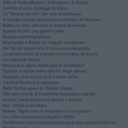
Il Re, il Primo Ministro, il Sindaco e la Brexit
Turchia al voto, Erdogan in bilico
La "Marcia dei vivi" per non dimenticare
A maggio le urne decideranno il futuro di Erdoğan
Biden ha fatto infuriare la destra israeliana
Israele rischia una guerra civile
Bufera sull'immigrazione
Netanyahu a Roma, un viaggio complicato
Per Sunak niente crisi e nessuna emergenza
Le persecuzioni ai cristiani continuano da secoli
Le crisi post Brexit
Netanyahu saprà mantenere le promesse?
Tunisia, a votare meno del 9% degli elettori
Erdogan, non si può fare a meno di lui
L'antica Persia si è svegliata
Rishi Sunak spera in “Babbo Natale”
G20 alla ricerca di credibilità operativa e morale
Israele, l'asse politico si sposta a destra
Iran, dilaga la protesta
Israele "Ogni cosa si acquista con un prezzo"
La Libia contesa tra Erdogan e Putin
Turchia tra crisi economica interna e mire geopolitiche nel
Mediterraneo