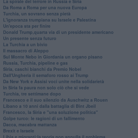
La spirale del terrore in Russia e Siria
Da Roma a Roma per una nuova Europa
Turchia, un sovrano senza pietà
L'ignoranza trumpiana su Israele e Palestina
Un'epoca sta per finire
Donald Trump,quarta via di un presidente americano
Un presente senza futuro
La Turchia a un bivio
Il massacro di Aleppo
Sul Monte Nebo in Giordania un organo pisano
Russia, Turchia, pipeline e gas
Siria, caschi bianchi da Premio Nobel
Dall'Ungheria il semaforo rosso ai Trump
Da New York e Assisi voci unite nella solidarietà
In Siria fa paura non solo ciò che si vede
Turchia, tre settimane dopo
Francesco e il suo silenzio da Auschwitz a Rouen
Libano a 10 anni dalla battaglia di Bint Jbeil
Francesco, la Siria e "una soluzione politica"
Golpe turco: le ragioni di un fallimento
Dacca, macabra mattanza
Brexit e Israele
Libia e migranti:la teoria non annulla il problema