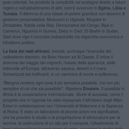
post-coloniali, ha prodotto la complicità nel sostegno diretto a taluni
regimi e nell'abbattimento di altri, com'è avvenuto in
Egitto, Libia e
Tunisia
. Il dilemma di una classe di potere granitica con decenni di
gestione personalistica: Musuveni in Uganda, Mugabe in
Zimbabwe, Kabila nella Rep. Democratica del Congo, Biya in
Camerun, Nguema in Guinea, Deby in Ciad, El-Bashir in Sudan.
Stati dove vige il connubio indissolubile tra oligarchia economica e
tribalismo politico.
La lista dei mali africani
, include, purtroppo l'avanzata del
radicalismo islamico, da Boko Haram ad Al Qaeda. E infine il
dramma del viaggio dei migranti, l'esodo della speranza, dalle
bidonville all'Europa, attraverso savana, deserti e il mare.
Schiavizzati dai trafficanti, in un cammino di morte e sofferenza.
“Bisogna rendere ogni cosa il più semplice possibile, ma non più
semplice di ciò che sia possibile!”. Ripeteva
Einstein
. Il possibile in
Africa è la cooperazione internazionale. Storie di successi, come il
progetto che in Uganda ha visto impegnato il Ministero degli Affari
Esteri in collaborazione con l’Università di Makerere e la Sapienza
di Roma. È stato un laboratorio di piccole azioni ma significative,
che ha previsto lo studio e la progettazione di attrezzature per la
semina, la costruzione di un sito per il compost, l’allestimento di
forni artigianali per la produzione di calce, e persino lo studio dello