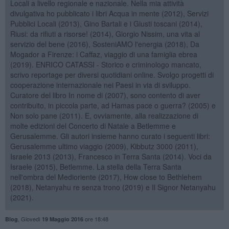
Locali a livello regionale e nazionale. Nella mia attività
divulgativa ho pubblicato i libri Acqua in mente (2012), Servizi
Pubblici Locali (2013), Gino Bartali e i Giusti toscani (2014),
Riusi: da rifiuti a risorse! (2014), Giorgio Nissim, una vita al
servizio del bene (2016), SosteniAMO l'energia (2018), Da
Mogador a Firenze: i Caffaz, viaggio di una famiglia ebrea
(2019). ENRICO CATASSI - Storico e criminologo mancato,
scrivo reportage per diversi quotidiani online. Svolgo progetti di
cooperazione internazionale nei Paesi in via di sviluppo.
Curatore del libro In nome di (2007), sono contento di aver
contribuito, in piccola parte, ad Hamas pace o guerra? (2005) e
Non solo pane (2011). E, ovviamente, alla realizzazione di
molte edizioni del Concerto di Natale a Betlemme e
Gerusalemme. Gli autori insieme hanno curato i seguenti libri:
Gerusalemme ultimo viaggio (2009), Kibbutz 3000 (2011),
Israele 2013 (2013), Francesco in Terra Santa (2014). Voci da
Israele (2015), Betlemme. La stella della Terra Santa
nell'ombra del Medioriente (2017), How close to Bethlehem
(2018), Netanyahu re senza trono (2019) e Il Signor Netanyahu
(2021).
,
Giovedì
ore 18:48
Blog
19 Maggio 2016