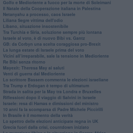
Golfo e Medioriente a fuoco per la morte di Soleimani
Il Natale della Cooperazione italiana in Palestina
Netanyahu a processo, caos Israele
Liliana Segre vittima dell'odio
Libano, situazione insostenibile
Tra Turchia e Siria, soluzione sempre più lontana
Israele al voto, è di nuovo Bibi vs. Gantz
GB: da Corbyn una scelta coraggiosa pro-Brexit
La lunga estate di Israele prima del voto
Vicini all’irreparabile, sale la tensione in Medioriente
Re Bibi senza ritorno
Mayexit: Theresa May ai saluti
Venti di guerra dal Medioriente
Lo scrittore Bassem commenta le elezioni israeliane
Tra Trump e Erdogan è tempo di ultimatum
Strada in salita per la May tra Londra e Bruxelles
Riflessioni dopo il viaggio di Salvini in Israele
Israele: resa di Hamas e dimissioni del ministro
10 anni fa la scomparsa di Padre Michele Piccirilli
In Brasile è il momento della verità
Lo spettro delle elezioni anticipate regna in UK
Grecia fuori dalla crisi, countdown iniziato
La mutazione libica e la situazione in Centro Africa