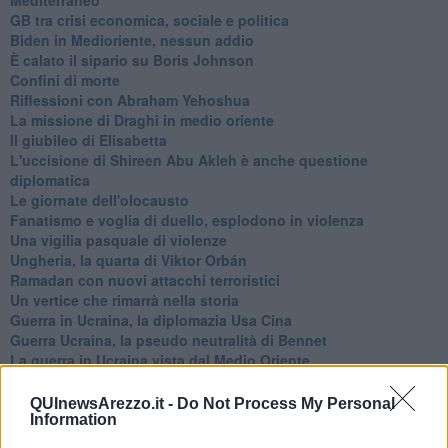
GB tra crisi economica, sociale e politica
Biden in Medioriente, nessun addio
È calato il sipario su Boris Johnson
Confini di morte
Riflessioni con Abraham Yehoshua
La missione di Draghi in medio oriente
Il giubileo di Elisabetta
L'uccisione di Shireen Abu Akleh è anche questione
diplomatica
Le giornate dell'olocausto
Fanatismo e voglia di duello, esplodono in violenza
Una vigilia pasquale di violenze
Ungheria, la quarta di Viktor Orbán
Ramadan con nuovi attacchi terroristici
Un vertice che rimarrà nella storia
Guerra in Ucraina, la diplomazia Usa Cina
Guerra Ucraina, la pseudo neutralità di Bennet
La guerra in Ucraina vista dal Medio Oriente
​Il caos libico è un pozzo senza fine
Erdoğan e l'informazione
QUInewsArezzo.it -
Do Not Process My Personal
Crisi Corona, crisi Johnson, problemi post Brexit
Information
Capitol Hill un anno dopo