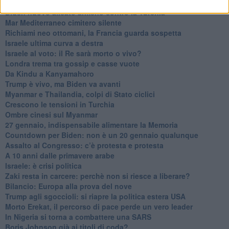
La forza di Boris Johnson
Biden nuovo alleato armeno contro la Turchia
Mar Mediterraneo cimitero silente
Richiami neo ottomani, la Francia guarda sospetta
Israele ultima curva a destra
Israele al voto: il Re sarà morto o vivo?
Londra trema tra gossip e casse vuote
Da Kindu a Kanyamahoro
Trump è vivo, ma Biden va avanti
Myanmar e Thailandia, colpi di Stato ciclici
Crescono le tensioni in Turchia
Ombre cinesi sul Myanmar
27 gennaio, indispensabile alimentare la Memoria
Countdown per Biden: non è un 20 gennaio qualunque
Assalto al Congresso: c’è protesta e protesta
A 10 anni dalle primavere arabe
Israele: è crisi politica
Zaki resta in carcere: perchè non si riesce a liberare?
Bilancio: Europa alla prova del nove
Trump agli sgoccioli: si riapre la politica estera USA
Morto Erekat, il percorso di pace perde un vero leader
In Nigeria si torna a combattere una SARS
Boris Johnson già ai titoli di coda?