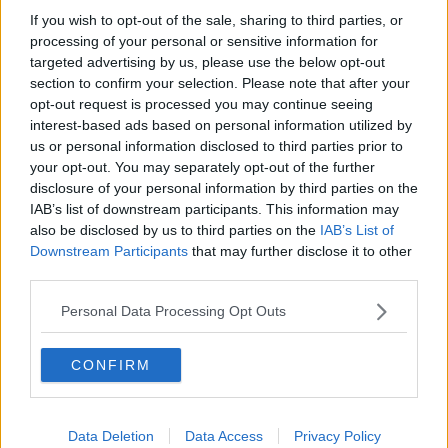
Desmond Tutu "la voce dei senza voce"
If you wish to opt-out of the sale, sharing to third parties, or
Natale da incubo per Boris Johnson
processing of your personal or sensitive information for
La questione Ucraina
targeted advertising by us, please use the below opt-out
Cipro, un ponte dove si mischiano le culture
section to confirm your selection. Please note that after your
Una vigilia di Natale per un nuovo Rais
opt-out request is processed you may continue seeing
La questione israelo-palestinese ignorata dal G20
interest-based ads based on personal information utilized by
Erdogan continua a sfidare l'Occidente
us or personal information disclosed to third parties prior to
Libano, collasso economico e guerra civile
your opt-out. You may separately opt-out of the further
Johnson, da Trump a Biden alla Brexit
disclosure of your personal information by third parties on the
L'AUKUS e il Quad
IAB’s list of downstream participants. This information may
Biden, primo presidente USA non in guerra
also be disclosed by us to third parties on the
IAB’s List of
Papa Bergoglio vedrà Viktor Orbán
Bennet, un giorno in attesa di Biden
Downstream Participants
that may further disclose it to other
Il ritorno dei talebani
third parties.
​La lenta agonia del Libano
Sudafrica, è allarme alimentare
Personal Data Processing Opt Outs
Usa di nuovo al centro della geopolitica internazionale
L’appuntamento di Israele con il cambiamento
CONFIRM
La farsa delle elezioni in Siria
In Medioriente non ci sono favole, solo realtà
Biden chiama ma Netanyahu non risponde
Niente di nuovo in Medioriente
Data Deletion
Data Access
Privacy Policy