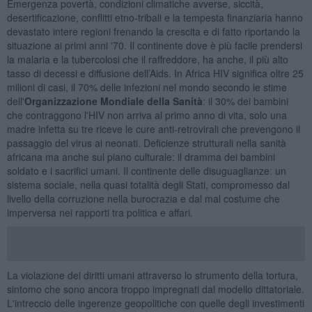
Emergenza povertà, condizioni climatiche avverse, siccità,
desertificazione, conflitti etno-tribali e la tempesta finanziaria hanno
devastato intere regioni frenando la crescita e di fatto riportando la
situazione ai primi anni '70. Il continente dove è più facile prendersi
la malaria e la tubercolosi che il raffreddore, ha anche, il più alto
tasso di decessi e diffusione dell’Aids. In Africa HIV significa oltre 25
milioni di casi, il 70% delle infezioni nel mondo secondo le stime
dell'
Organizzazione Mondiale della Sanità
: il 30% dei bambini
che contraggono l'HIV non arriva al primo anno di vita, solo una
madre infetta su tre riceve le cure anti-retrovirali che prevengono il
passaggio del virus ai neonati. Deficienze strutturali nella sanità
africana ma anche sul piano culturale: il dramma dei bambini
soldato e i sacrifici umani. Il continente delle disuguaglianze: un
sistema sociale, nella quasi totalità degli Stati, compromesso dal
livello della corruzione nella burocrazia e dal mal costume che
imperversa nei rapporti tra politica e affari.
La violazione dei diritti umani attraverso lo strumento della tortura,
sintomo che sono ancora troppo impregnati dal modello dittatoriale.
L'intreccio delle ingerenze geopolitiche con quelle degli investimenti