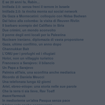
E se 20 anni fa, Rabin...
Intifada 2.0: senza freni il terrore in Israele
Intifada 2.0: la rivolta monta sui social network
Da Gaza a Montecatini: colloquio con Nidaa Badwan
Dal falco alla colomba: la visita di Reuven Rivlin
Il barbaro scempio del Califfato in Siria
Due crimini, un mondo sconvolto
Il ponte degli enti locali per la Palestina
Nucleare iraniano, diplomazia di vasta proporzione
Gaza, ultimo conflitto, un anno dopo
Channukkat Bait
L'ONU per i profughi ed i rifugiati
Holot, non un villaggio turistico
Francesco a Sarajevo: il bilancio
Un Papa a Sarajevo
Palmira all'Isis, una sconfitta anche mediatica
Ricordo di Daniela Meucci
​Una telefonata lunga 42 giorni
​Ariel, ebreo-etiope: una storia nelle sue parole
Che la terra ti sia lieve, Rav Toaff
​#saveYarmouk
​In medioriente un'altra Pasqua senza pace
​Il falco vola anche controvento