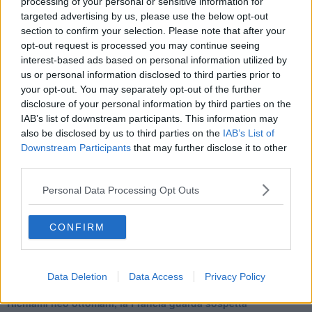
processing of your personal or sensitive information for
Una vigilia di Natale per un nuovo Rais
targeted advertising by us, please use the below opt-out
La questione israelo-palestinese ignorata dal G20
section to confirm your selection. Please note that after your
Erdogan continua a sfidare l'Occidente
opt-out request is processed you may continue seeing
Libano, collasso economico e guerra civile
interest-based ads based on personal information utilized by
Johnson, da Trump a Biden alla Brexit
us or personal information disclosed to third parties prior to
L'AUKUS e il Quad
your opt-out. You may separately opt-out of the further
Biden, primo presidente USA non in guerra
disclosure of your personal information by third parties on the
Papa Bergoglio vedrà Viktor Orbán
IAB’s list of downstream participants. This information may
Bennet, un giorno in attesa di Biden
also be disclosed by us to third parties on the
IAB’s List of
Il ritorno dei talebani
Downstream Participants
that may further disclose it to other
​La lenta agonia del Libano
Sudafrica, è allarme alimentare
third parties.
Usa di nuovo al centro della geopolitica internazionale
Personal Data Processing Opt Outs
L’appuntamento di Israele con il cambiamento
La farsa delle elezioni in Siria
In Medioriente non ci sono favole, solo realtà
CONFIRM
Biden chiama ma Netanyahu non risponde
Niente di nuovo in Medioriente
La forza di Boris Johnson
Biden nuovo alleato armeno contro la Turchia
Data Deletion
Data Access
Privacy Policy
Mar Mediterraneo cimitero silente
Richiami neo ottomani, la Francia guarda sospetta