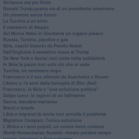
Un'epoca sta per finire
Donald Trump,quarta via di un presidente americano
Un presente senza futuro
La Turchia a un bivio
Il massacro di Aleppo
Sul Monte Nebo in Giordania un organo pisano
Russia, Turchia, pipeline e gas
Siria, caschi bianchi da Premio Nobel
Dall'Ungheria il semaforo rosso ai Trump
Da New York e Assisi voci unite nella solidarietà
In Siria fa paura non solo ciò che si vede
Turchia, tre settimane dopo
Francesco e il suo silenzio da Auschwitz a Rouen
Libano a 10 anni dalla battaglia di Bint Jbeil
Francesco, la Siria e "una soluzione politica"
Golpe turco: le ragioni di un fallimento
Dacca, macabra mattanza
Brexit e Israele
Libia e migranti:la teoria non annulla il problema
Migration Compact, l'unica soluzione
L'Africa e i suoi popoli, un nostro bene comune
World Humanitarian Summit: vietato perdere tempo
Israele, attentato a Gerusalemme