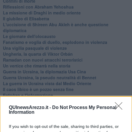
Confini di morte
Riflessioni con Abraham Yehoshua
La missione di Draghi in medio oriente
Il giubileo di Elisabetta
L'uccisione di Shireen Abu Akleh è anche questione
diplomatica
Le giornate dell'olocausto
Fanatismo e voglia di duello, esplodono in violenza
Una vigilia pasquale di violenze
Ungheria, la quarta di Viktor Orbán
Ramadan con nuovi attacchi terroristici
Un vertice che rimarrà nella storia
Guerra in Ucraina, la diplomazia Usa Cina
Guerra Ucraina, la pseudo neutralità di Bennet
La guerra in Ucraina vista dal Medio Oriente
​Il caos libico è un pozzo senza fine
Erdoğan e l'informazione
Crisi Corona, crisi Johnson, problemi post Brexit
Capitol Hill un anno dopo
QUInewsArezzo.it -
Do Not Process My Personal
Information
Desmond Tutu "la voce dei senza voce"
Natale da incubo per Boris Johnson
La questione Ucraina
If you wish to opt-out of the sale, sharing to third parties, or
Cipro, un ponte dove si mischiano le culture