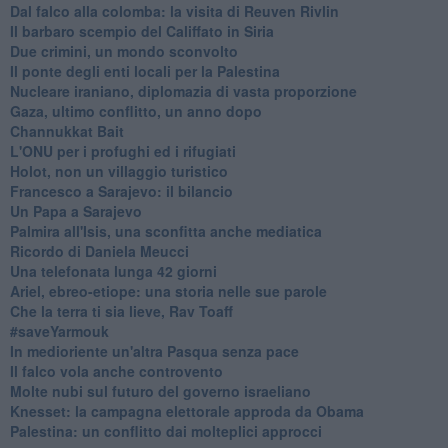
Dal falco alla colomba: la visita di Reuven Rivlin
Il barbaro scempio del Califfato in Siria
Due crimini, un mondo sconvolto
Il ponte degli enti locali per la Palestina
Nucleare iraniano, diplomazia di vasta proporzione
Gaza, ultimo conflitto, un anno dopo
Channukkat Bait
L'ONU per i profughi ed i rifugiati
Holot, non un villaggio turistico
Francesco a Sarajevo: il bilancio
Un Papa a Sarajevo
Palmira all'Isis, una sconfitta anche mediatica
Ricordo di Daniela Meucci
​Una telefonata lunga 42 giorni
​Ariel, ebreo-etiope: una storia nelle sue parole
Che la terra ti sia lieve, Rav Toaff
​#saveYarmouk
​In medioriente un'altra Pasqua senza pace
​Il falco vola anche controvento
Molte nubi sul futuro del governo israeliano
Knesset: la campagna elettorale approda da Obama
Palestina: un conflitto dai molteplici approcci