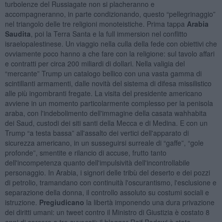
turbolenze del Russiagate non si placheranno e
accompagneranno, in parte condizionando, questo “pellegrinaggio”
nel triangolo delle tre religioni monoteistiche. Prima tappa
Arabia
Saudita
, poi la Terra Santa e la full immersion nel conflitto
israelopalestinese. Un viaggio nella culla della fede con obiettivi che
ovviamente poco hanno a che fare con la religione: sul tavolo affari
e contratti per circa 200 miliardi di dollari. Nella valigia del
“mercante” Trump un catalogo bellico con una vasta gamma di
scintillanti armamenti, dalle novità del sistema di difesa missilistico
alle più ingombranti fregate. La visita del presidente americano
avviene in un momento particolarmente complesso per la penisola
araba, con l'indebolimento dell'immagine della casata wahhabita
dei Saud, custodi dei siti santi della Mecca e di Medina. E con un
Trump “a testa bassa” all'assalto dei vertici dell'apparato di
sicurezza americano, in un susseguirsi surreale di “gaffe”, “gole
profonde”, smentite e rilancio di accuse, frutto tanto
dell'incompetenza quanto dell'impulsività dell'incontrollabile
personaggio. In Arabia, i signori delle tribù del deserto e dei pozzi
di petrolio, tramandano con continuità l'oscurantismo, l'esclusione e
separazione della donna, il controllo assoluto su costumi sociali e
istruzione.
Pregiudicano
la libertà imponendo una dura privazione
dei diritti umani: un tweet contro il Ministro di Giustizia è costato 8
anni di carcere a tre avvocati; il blogger Raif Badawi è stato