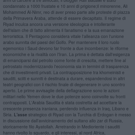
condannato a 1000 frustate e 10 anni di prigione;il minorenne, Ali
Mohammed Al-Nimr, reo di aver preso parte alle proteste di piazza
della Primavera Araba, attende di essere decapitato. Il regime di
Riyad inculca ancora una versione ideologica e intollerante
dell'islam che di fatto alimenta il fanatismo e la sua emanazione
terroristica. Il Pentagono considera vitale l'alleanza con l'unione
arabo sunnita dei paesi del Golfo. Per mantenere il loro ruolo
egemonico i Saud devono far fronte a due incombenze: le riforme
economiche e la rivalità con l'Iran. La prima è dettata dall'esigenza
di emanciparsi dal petrolio come fonte di crescita, mettere fine al
petrostato modernizzando l'economia sia in termini di trasparenza
che di investimenti privati. La contrapposizione tra khomeinisti e
sauditi, sciiti e sunniti è destinata a durare, espandendosi in altri
teatri geografici con il rischio finale di degenerare in uno scontro
aperto. Le prime avvisaglie della deflagrazione sono le azioni
militari nello Yemen dove le due potenze sono coinvolte su fronti
contrapposti. L'Arabia Saudita è stata costretta ad accettare la
crescente presenza iraniana, perdendo influenza in Iraq, Libano e
Siria.
L'asse
strategico di Riyad con la Turchia di Erdogan è messo
in discussione dall'avvicinamento del sultano allo zar di Russia,
storicamente filo Ayatollah. Arretrando in Medioriente i sauditi
hanno rivolto lo sguardo, e gli interessi, al nord Africa,