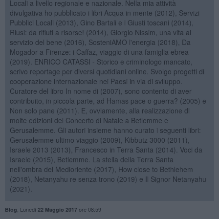
Locali a livello regionale e nazionale. Nella mia attività
divulgativa ho pubblicato i libri Acqua in mente (2012), Servizi
Pubblici Locali (2013), Gino Bartali e i Giusti toscani (2014),
Riusi: da rifiuti a risorse! (2014), Giorgio Nissim, una vita al
servizio del bene (2016), SosteniAMO l'energia (2018), Da
Mogador a Firenze: i Caffaz, viaggio di una famiglia ebrea
(2019). ENRICO CATASSI - Storico e criminologo mancato,
scrivo reportage per diversi quotidiani online. Svolgo progetti di
cooperazione internazionale nei Paesi in via di sviluppo.
Curatore del libro In nome di (2007), sono contento di aver
contribuito, in piccola parte, ad Hamas pace o guerra? (2005) e
Non solo pane (2011). E, ovviamente, alla realizzazione di
molte edizioni del Concerto di Natale a Betlemme e
Gerusalemme. Gli autori insieme hanno curato i seguenti libri:
Gerusalemme ultimo viaggio (2009), Kibbutz 3000 (2011),
Israele 2013 (2013), Francesco in Terra Santa (2014). Voci da
Israele (2015), Betlemme. La stella della Terra Santa
nell'ombra del Medioriente (2017), How close to Bethlehem
(2018), Netanyahu re senza trono (2019) e Il Signor Netanyahu
(2021).
,
Lunedì
ore 08:59
Blog
22 Maggio 2017