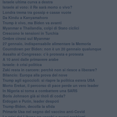
Israele ultima curva a destra
Israele al voto: il Re sarà morto o vivo?
Londra trema tra gossip e casse vuote
Da Kindu a Kanyamahoro
Trump è vivo, ma Biden va avanti
Myanmar e Thailandia, colpi di Stato ciclici
Crescono le tensioni in Turchia
Ombre cinesi sul Myanmar
27 gennaio, indispensabile alimentare la Memoria
Countdown per Biden: non è un 20 gennaio qualunque
Assalto al Congresso: c’è protesta e protesta
A 10 anni dalle primavere arabe
Israele: è crisi politica
Zaki resta in carcere: perchè non si riesce a liberare?
Bilancio: Europa alla prova del nove
Trump agli sgoccioli: si riapre la politica estera USA
Morto Erekat, il percorso di pace perde un vero leader
In Nigeria si torna a combattere una SARS
Boris Johnson già ai titoli di coda?
Erdogan e Putin, leader despoti
Trump-Biden, decolla la sfida
Primarie Usa nel segno del vaccino anti-Covid
La crisi del Libano tra vecchi e nuovi problemi