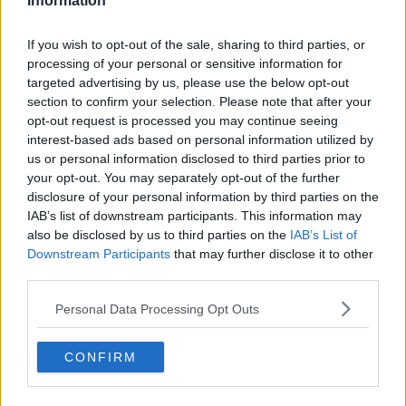
Information
Erdoğan e l'informazione
Crisi Corona, crisi Johnson, problemi post Brexit
Capitol Hill un anno dopo
If you wish to opt-out of the sale, sharing to third parties, or
Desmond Tutu "la voce dei senza voce"
processing of your personal or sensitive information for
Natale da incubo per Boris Johnson
targeted advertising by us, please use the below opt-out
La questione Ucraina
section to confirm your selection. Please note that after your
Cipro, un ponte dove si mischiano le culture
opt-out request is processed you may continue seeing
Una vigilia di Natale per un nuovo Rais
interest-based ads based on personal information utilized by
La questione israelo-palestinese ignorata dal G20
us or personal information disclosed to third parties prior to
Erdogan continua a sfidare l'Occidente
your opt-out. You may separately opt-out of the further
Libano, collasso economico e guerra civile
disclosure of your personal information by third parties on the
Johnson, da Trump a Biden alla Brexit
IAB’s list of downstream participants. This information may
L'AUKUS e il Quad
also be disclosed by us to third parties on the
IAB’s List of
Biden, primo presidente USA non in guerra
Downstream Participants
that may further disclose it to other
Papa Bergoglio vedrà Viktor Orbán
third parties.
Bennet, un giorno in attesa di Biden
Il ritorno dei talebani
Personal Data Processing Opt Outs
​La lenta agonia del Libano
Sudafrica, è allarme alimentare
Usa di nuovo al centro della geopolitica internazionale
CONFIRM
L’appuntamento di Israele con il cambiamento
La farsa delle elezioni in Siria