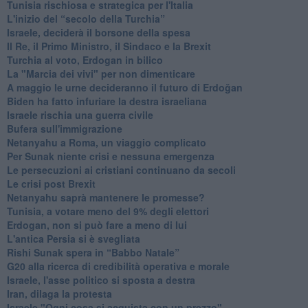
Tunisia rischiosa e strategica per l'Italia
L'inizio del “secolo della Turchia”
Israele, deciderà il borsone della spesa
Il Re, il Primo Ministro, il Sindaco e la Brexit
Turchia al voto, Erdogan in bilico
La "Marcia dei vivi" per non dimenticare
A maggio le urne decideranno il futuro di Erdoğan
Biden ha fatto infuriare la destra israeliana
Israele rischia una guerra civile
Bufera sull'immigrazione
Netanyahu a Roma, un viaggio complicato
Per Sunak niente crisi e nessuna emergenza
Le persecuzioni ai cristiani continuano da secoli
Le crisi post Brexit
Netanyahu saprà mantenere le promesse?
Tunisia, a votare meno del 9% degli elettori
Erdogan, non si può fare a meno di lui
L'antica Persia si è svegliata
Rishi Sunak spera in “Babbo Natale”
G20 alla ricerca di credibilità operativa e morale
Israele, l'asse politico si sposta a destra
Iran, dilaga la protesta
Israele "Ogni cosa si acquista con un prezzo"