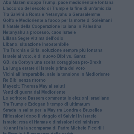
Abu Mazen stoppa Trump: pace mediorientale lontana
L'accordo del secolo di Trump e la fine di un'amicizia
Tra Salvini a Roma e Netanyahu a Gerusalemme
Golfo e Medioriente a fuoco per la morte di Soleimani
Il Natale della Cooperazione italiana in Palestina
Netanyahu a processo, caos Israele
Liliana Segre vittima dell'odio
Libano, situazione insostenibile
Tra Turchia e Siria, soluzione sempre più lontana
Israele al voto, è di nuovo Bibi vs. Gantz
GB: da Corbyn una scelta coraggiosa pro-Brexit
La lunga estate di Israele prima del voto
Vicini all’irreparabile, sale la tensione in Medioriente
Re Bibi senza ritorno
Mayexit: Theresa May ai saluti
Venti di guerra dal Medioriente
Lo scrittore Bassem commenta le elezioni israeliane
Tra Trump e Erdogan è tempo di ultimatum
Strada in salita per la May tra Londra e Bruxelles
Riflessioni dopo il viaggio di Salvini in Israele
Israele: resa di Hamas e dimissioni del ministro
10 anni fa la scomparsa di Padre Michele Piccirilli
In Brasile è il momento della verità