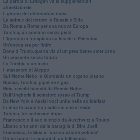
La partita di Erdogan va ai supplementari
#freeGabriele
Il giorno del referendum turco
La spirale del terrore in Russia e Siria
Da Roma a Roma per una nuova Europa
Turchia, un sovrano senza pietà
L'ignoranza trumpiana su Israele e Palestina
Un'epoca sta per finire
Donald Trump,quarta via di un presidente americano
Un presente senza futuro
La Turchia a un bivio
Il massacro di Aleppo
Sul Monte Nebo in Giordania un organo pisano
Russia, Turchia, pipeline e gas
Siria, caschi bianchi da Premio Nobel
Dall'Ungheria il semaforo rosso ai Trump
Da New York e Assisi voci unite nella solidarietà
In Siria fa paura non solo ciò che si vede
Turchia, tre settimane dopo
Francesco e il suo silenzio da Auschwitz a Rouen
Libano a 10 anni dalla battaglia di Bint Jbeil
Francesco, la Siria e "una soluzione politica"
Golpe turco: le ragioni di un fallimento