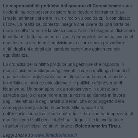
Le responsabilità politiche del governo di Gerusalemme
sono
evidenti ma non possono essere fatte ricadere interamente su
Israele, altrimenti si entra in un circolo vizioso da cui è complicato
uscire. La realtà del contesto insegna che vivere da una parte del
muro o dall'altra non è la stessa cosa. Non c'è bisogno di distorcere
la verità dei fatti, ma se non si vuole perseguire, come nel caso del
manifesto, la strada dell'equivicinanza allora senza prevaricare i
diritti degli uni e degli altri sarebbe opportuno agire secondo
equidistanza.
La cronicità del conflitto produce una gestione che risponde in
modo cinico ed ansiogeno agli eventi in corso e allunga i tempi di
una soluzione ragionevole, come dimostrano la recente ondata
terroristica di matrice palestinese e le politiche del governo di
Netanyahu. Un buon appello da sottoscrivere in queste ore
sarebbe quello di esprimere tutta la nostra solidarietà in favore
degli intellettuali e degli artisti israeliani che sono oggetto della
campagna denigratoria, in perfetto stile maccartista,
dell'associazione di estrema destra Im Tirtzu: che ha tappezzato di
manifesti con i volti degli intellettuali "inquisiti" e la scritta talpe
(traditori) i principali centri di Israele.
Boicottiamo Im Tirtzu
.
Leggi anche su
www.ilmedioriente.it