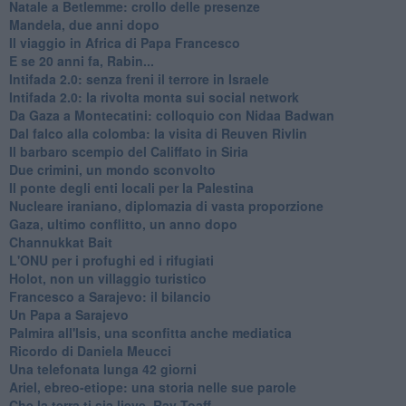
Natale a Betlemme: crollo delle presenze
Mandela, due anni dopo
Il viaggio in Africa di Papa Francesco
E se 20 anni fa, Rabin...
Intifada 2.0: senza freni il terrore in Israele
Intifada 2.0: la rivolta monta sui social network
Da Gaza a Montecatini: colloquio con Nidaa Badwan
Dal falco alla colomba: la visita di Reuven Rivlin
Il barbaro scempio del Califfato in Siria
Due crimini, un mondo sconvolto
Il ponte degli enti locali per la Palestina
Nucleare iraniano, diplomazia di vasta proporzione
Gaza, ultimo conflitto, un anno dopo
Channukkat Bait
L'ONU per i profughi ed i rifugiati
Holot, non un villaggio turistico
Francesco a Sarajevo: il bilancio
Un Papa a Sarajevo
Palmira all'Isis, una sconfitta anche mediatica
Ricordo di Daniela Meucci
​Una telefonata lunga 42 giorni
​Ariel, ebreo-etiope: una storia nelle sue parole
Che la terra ti sia lieve, Rav Toaff