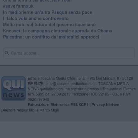
​#saveYarmouk
​In medioriente un'altra Pasqua senza pace
​Il falco vola anche controvento
Molte nubi sul futuro del governo israeliano
Knesset: la campagna elettorale approda da Obama
Palestina: un conflitto dai molteplici approcci
Editore Toscana Media Channel srl - Via Dei Martelli, 8 - 50129
FIRENZE - info@toscanamediachannel.it. TOSCANA MEDIA
NEWS quotidiano on line registrato presso il Tribunale di Firenze
al n. 5935 del 27.09.2013. Iscrizione ROC 22105 - C.F. e P.Iva
0620787048
Fatturazione Elettronica M5UXCR1 |
Privacy Nielsen
Direttore responsabile Marco Migli
Powered by
Aperion.it