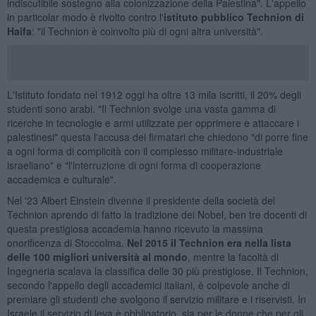
indiscutibile sostegno alla colonizzazione della Palestina". L'appello
in particolar modo è rivolto contro l'
istituto pubblico Technion di
Haifa
: "il Technion è coinvolto più di ogni altra università".
L'Istituto fondato nel 1912 oggi ha oltre 13 mila iscritti, il 20% degli
studenti sono arabi. "Il Technion svolge una vasta gamma di
ricerche in tecnologie e armi utilizzate per opprimere e attaccare i
palestinesi" questa l'accusa dei firmatari che chiedono "di porre fine
a ogni forma di complicità con il complesso militare-industriale
israeliano" e "l'interruzione di ogni forma di cooperazione
accademica e culturale".
Nel '23 Albert Einstein divenne il presidente della società del
Technion aprendo di fatto la tradizione dei Nobel, ben tre docenti di
questa prestigiosa accademia hanno ricevuto la massima
onorificenza di Stoccolma.
Nel 2015 il Technion era nella lista
delle 100 migliori università al mondo
, mentre la facoltà di
Ingegneria scalava la classifica delle 30 più prestigiose. Il Technion,
secondo l'appello degli accademici italiani, è colpevole anche di
premiare gli studenti che svolgono il servizio militare e i riservisti. In
Israele il servizio di leva è obbligatorio, sia per le donne che per gli