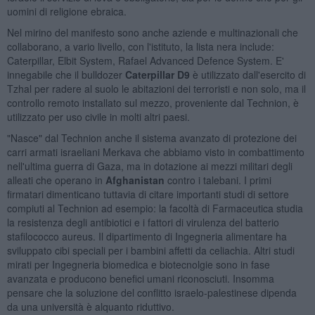
uomini di religione ebraica.
Nel mirino del manifesto sono anche aziende e multinazionali che
collaborano, a vario livello, con l'istituto, la lista nera include:
Caterpillar, Elbit System, Rafael Advanced Defence System. E'
innegabile che il bulldozer
Caterpillar D9
è utilizzato dall'esercito di
Tzhal per radere al suolo le abitazioni dei terroristi e non solo, ma il
controllo remoto installato sul mezzo, proveniente dal Technion, è
utilizzato per uso civile in molti altri paesi.
"Nasce" dal Technion anche il sistema avanzato di protezione dei
carri armati israeliani Merkava che abbiamo visto in combattimento
nell'ultima guerra di Gaza, ma in dotazione ai mezzi militari degli
alleati che operano in
Afghanistan
contro i talebani. I primi
firmatari dimenticano tuttavia di citare importanti studi di settore
compiuti al Technion ad esempio: la facoltà di Farmaceutica studia
la resistenza degli antibiotici e i fattori di virulenza del batterio
stafilococco aureus. Il dipartimento di Ingegneria alimentare ha
sviluppato cibi speciali per i bambini affetti da celiachia. Altri studi
mirati per Ingegneria biomedica e biotecnolgie sono in fase
avanzata e producono benefici umani riconosciuti. Insomma
pensare che la soluzione del conflitto israelo-palestinese dipenda
da una università è alquanto riduttivo.