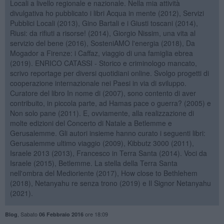
Locali a livello regionale e nazionale. Nella mia attività
divulgativa ho pubblicato i libri Acqua in mente (2012), Servizi
Pubblici Locali (2013), Gino Bartali e i Giusti toscani (2014),
Riusi: da rifiuti a risorse! (2014), Giorgio Nissim, una vita al
servizio del bene (2016), SosteniAMO l'energia (2018), Da
Mogador a Firenze: i Caffaz, viaggio di una famiglia ebrea
(2019). ENRICO CATASSI - Storico e criminologo mancato,
scrivo reportage per diversi quotidiani online. Svolgo progetti di
cooperazione internazionale nei Paesi in via di sviluppo.
Curatore del libro In nome di (2007), sono contento di aver
contribuito, in piccola parte, ad Hamas pace o guerra? (2005) e
Non solo pane (2011). E, ovviamente, alla realizzazione di
molte edizioni del Concerto di Natale a Betlemme e
Gerusalemme. Gli autori insieme hanno curato i seguenti libri:
Gerusalemme ultimo viaggio (2009), Kibbutz 3000 (2011),
Israele 2013 (2013), Francesco in Terra Santa (2014). Voci da
Israele (2015), Betlemme. La stella della Terra Santa
nell'ombra del Medioriente (2017), How close to Bethlehem
(2018), Netanyahu re senza trono (2019) e Il Signor Netanyahu
(2021).
,
Sabato
ore 18:09
Blog
06 Febbraio 2016