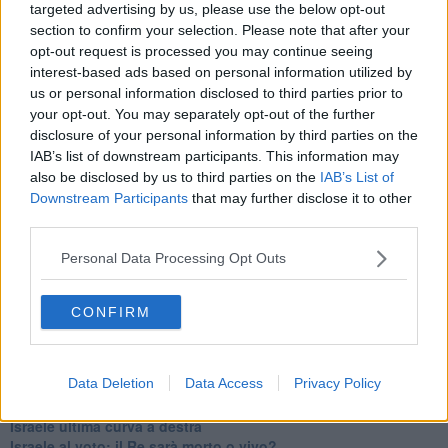
La questione israelo-palestinese ignorata dal G20
targeted advertising by us, please use the below opt-out
Erdogan continua a sfidare l'Occidente
section to confirm your selection. Please note that after your
Libano, collasso economico e guerra civile
opt-out request is processed you may continue seeing
Johnson, da Trump a Biden alla Brexit
interest-based ads based on personal information utilized by
L'AUKUS e il Quad
us or personal information disclosed to third parties prior to
Biden, primo presidente USA non in guerra
your opt-out. You may separately opt-out of the further
Papa Bergoglio vedrà Viktor Orbán
disclosure of your personal information by third parties on the
Bennet, un giorno in attesa di Biden
IAB’s list of downstream participants. This information may
Il ritorno dei talebani
also be disclosed by us to third parties on the
IAB’s List of
​La lenta agonia del Libano
Downstream Participants
that may further disclose it to other
Sudafrica, è allarme alimentare
third parties.
Usa di nuovo al centro della geopolitica internazionale
L’appuntamento di Israele con il cambiamento
Personal Data Processing Opt Outs
La farsa delle elezioni in Siria
In Medioriente non ci sono favole, solo realtà
Biden chiama ma Netanyahu non risponde
CONFIRM
Niente di nuovo in Medioriente
La forza di Boris Johnson
Biden nuovo alleato armeno contro la Turchia
Data Deletion
Data Access
Privacy Policy
Mar Mediterraneo cimitero silente
Richiami neo ottomani, la Francia guarda sospetta
Israele ultima curva a destra
Israele al voto: il Re sarà morto o vivo?