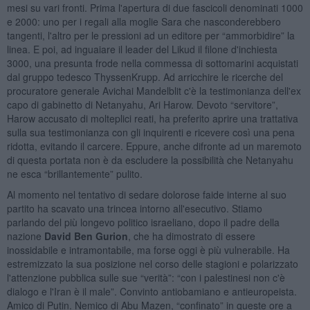
mesi su vari fronti. Prima l'apertura di due fascicoli denominati 1000
e 2000: uno per i regali alla moglie Sara che nasconderebbero
tangenti, l'altro per le pressioni ad un editore per “ammorbidire” la
linea. E poi, ad inguaiare il leader del Likud il filone d'inchiesta
3000, una presunta frode nella commessa di sottomarini acquistati
dal gruppo tedesco ThyssenKrupp. Ad arricchire le ricerche del
procuratore generale Avichai Mandelblit c'è la testimonianza dell'ex
capo di gabinetto di Netanyahu, Ari Harow. Devoto “servitore”,
Harow accusato di molteplici reati, ha preferito aprire una trattativa
sulla sua testimonianza con gli inquirenti e ricevere così una pena
ridotta, evitando il carcere. Eppure, anche difronte ad un maremoto
di questa portata non è da escludere la possibilità che Netanyahu
ne esca “brillantemente” pulito.
Al momento nel tentativo di sedare dolorose faide interne al suo
partito ha scavato una trincea intorno all'esecutivo. Stiamo
parlando del più longevo politico israeliano, dopo il padre della
nazione
David Ben Gurion
, che ha dimostrato di essere
inossidabile e intramontabile, ma forse oggi è più vulnerabile. Ha
estremizzato la sua posizione nel corso delle stagioni e polarizzato
l'attenzione pubblica sulle sue “verità”: “con i palestinesi non c'è
dialogo e l'Iran è il male”. Convinto antiobamiano e antieuropeista.
Amico di Putin. Nemico di Abu Mazen, “confinato” in queste ore a