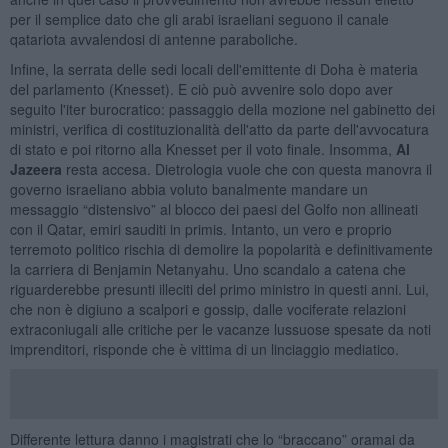
per il semplice dato che gli arabi israeliani seguono il canale
qatariota avvalendosi di antenne paraboliche.
Infine, la serrata delle sedi locali dell'emittente di Doha è materia
del parlamento (Knesset). E ciò può avvenire solo dopo aver
seguito l'iter burocratico: passaggio della mozione nel gabinetto dei
ministri, verifica di costituzionalità dell'atto da parte dell'avvocatura
di stato e poi ritorno alla Knesset per il voto finale. Insomma,
Al
Jazeera
resta accesa. Dietrologia vuole che con questa manovra il
governo israeliano abbia voluto banalmente mandare un
messaggio “distensivo” al blocco dei paesi del Golfo non allineati
con il Qatar, emiri sauditi in primis. Intanto, un vero e proprio
terremoto politico rischia di demolire la popolarità e definitivamente
la carriera di Benjamin Netanyahu. Uno scandalo a catena che
riguarderebbe presunti illeciti del primo ministro in questi anni. Lui,
che non è digiuno a scalpori e gossip, dalle vociferate relazioni
extraconiugali alle critiche per le vacanze lussuose spesate da noti
imprenditori, risponde che è vittima di un linciaggio mediatico.
Differente lettura danno i magistrati che lo “braccano” oramai da