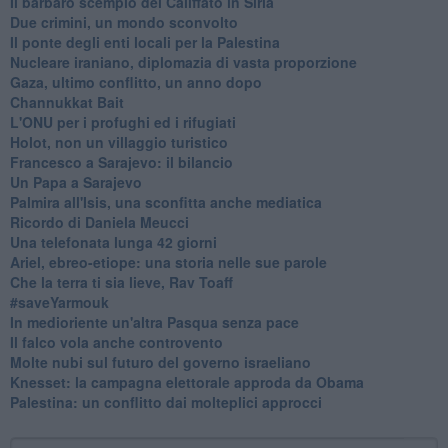
Il barbaro scempio del Califfato in Siria
Due crimini, un mondo sconvolto
Il ponte degli enti locali per la Palestina
Nucleare iraniano, diplomazia di vasta proporzione
Gaza, ultimo conflitto, un anno dopo
Channukkat Bait
L'ONU per i profughi ed i rifugiati
Holot, non un villaggio turistico
Francesco a Sarajevo: il bilancio
Un Papa a Sarajevo
Palmira all'Isis, una sconfitta anche mediatica
Ricordo di Daniela Meucci
​Una telefonata lunga 42 giorni
​Ariel, ebreo-etiope: una storia nelle sue parole
Che la terra ti sia lieve, Rav Toaff
​#saveYarmouk
​In medioriente un'altra Pasqua senza pace
​Il falco vola anche controvento
Molte nubi sul futuro del governo israeliano
Knesset: la campagna elettorale approda da Obama
Palestina: un conflitto dai molteplici approcci