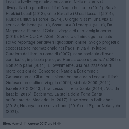
Locali a livello regionale e nazionale. Nella mia attività
divulgativa ho pubblicato i libri Acqua in mente (2012), Servizi
Pubblici Locali (2013), Gino Bartali e i Giusti toscani (2014),
Riusi: da rifiuti a risorse! (2014), Giorgio Nissim, una vita al
servizio del bene (2016), SosteniAMO l'energia (2018), Da
Mogador a Firenze: i Caffaz, viaggio di una famiglia ebrea
(2019). ENRICO CATASSI - Storico e criminologo mancato,
scrivo reportage per diversi quotidiani online. Svolgo progetti di
cooperazione internazionale nei Paesi in via di sviluppo.
Curatore del libro In nome di (2007), sono contento di aver
contribuito, in piccola parte, ad Hamas pace o guerra? (2005) e
Non solo pane (2011). E, ovviamente, alla realizzazione di
molte edizioni del Concerto di Natale a Betlemme e
Gerusalemme. Gli autori insieme hanno curato i seguenti libri:
Gerusalemme ultimo viaggio (2009), Kibbutz 3000 (2011),
Israele 2013 (2013), Francesco in Terra Santa (2014). Voci da
Israele (2015), Betlemme. La stella della Terra Santa
nell'ombra del Medioriente (2017), How close to Bethlehem
(2018), Netanyahu re senza trono (2019) e Il Signor Netanyahu
(2021).
,
Venerdì
ore 08:00
Blog
11 Agosto 2017