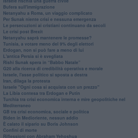
Israele rischia una guerra civile
Bufera sull'immigrazione
Netanyahu a Roma, un viaggio complicato
Per Sunak niente crisi e nessuna emergenza
Le persecuzioni ai cristiani continuano da secoli
Le crisi post Brexit
Netanyahu saprà mantenere le promesse?
Tunisia, a votare meno del 9% degli elettori
Erdogan, non si può fare a meno di lui
L'antica Persia si è svegliata
Rishi Sunak spera in “Babbo Natale”
G20 alla ricerca di credibilità operativa e morale
Israele, l'asse politico si sposta a destra
Iran, dilaga la protesta
Israele "Ogni cosa si acquista con un prezzo"
La Libia contesa tra Erdogan e Putin
Turchia tra crisi economica interna e mire geopolitiche nel
Mediterraneo
GB tra crisi economica, sociale e politica
Biden in Medioriente, nessun addio
È calato il sipario su Boris Johnson
Confini di morte
Riflessioni con Abraham Yehoshua