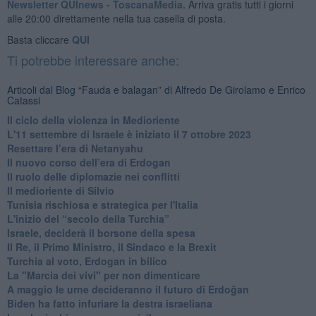
Newsletter QUInews - ToscanaMedia.
Arriva gratis tutti i giorni
alle 20:00 direttamente nella tua casella di posta.
Basta cliccare
QUI
Ti potrebbe interessare anche:
Articoli dal Blog “Fauda e balagan” di Alfredo De Girolamo e Enrico
Catassi
Il ciclo della violenza in Medioriente
L'11 settembre di Israele è iniziato il 7 ottobre 2023
Resettare l’era di Netanyahu
​Il nuovo corso dell’era di Erdogan
Il ruolo delle diplomazie nei conflitti
Il medioriente di Silvio
Tunisia rischiosa e strategica per l'Italia
L'inizio del “secolo della Turchia”
Israele, deciderà il borsone della spesa
Il Re, il Primo Ministro, il Sindaco e la Brexit
Turchia al voto, Erdogan in bilico
La "Marcia dei vivi" per non dimenticare
A maggio le urne decideranno il futuro di Erdoğan
Biden ha fatto infuriare la destra israeliana