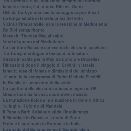
Tra Turchia e Siria, soluzione sempre più lontana
Israele al voto, è di nuovo Bibi vs. Gantz
GB: da Corbyn una scelta coraggiosa pro-Brexit
La lunga estate di Israele prima del voto
Vicini all’irreparabile, sale la tensione in Medioriente
Re Bibi senza ritorno
Mayexit: Theresa May ai saluti
Venti di guerra dal Medioriente
Lo scrittore Bassem commenta le elezioni israeliane
Tra Trump e Erdogan è tempo di ultimatum
Strada in salita per la May tra Londra e Bruxelles
Riflessioni dopo il viaggio di Salvini in Israele
Israele: resa di Hamas e dimissioni del ministro
10 anni fa la scomparsa di Padre Michele Piccirilli
In Brasile è il momento della verità
Lo spettro delle elezioni anticipate regna in UK
Grecia fuori dalla crisi, countdown iniziato
La mutazione libica e la situazione in Centro Africa
18 luglio, il giorno di Mandela
Il Papa a Bari: il dialogo sfida l’intolleranza
Il Mondiale in Russia e il ruolo di Putin
Putin e il suo ruolo in Europa e in Italia
La strada del Sultano verso il Grande Islam