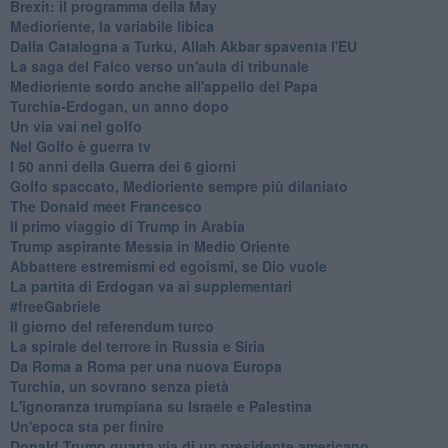
Brexit: il programma della May
Medioriente, la variabile libica
Dalla Catalogna a Turku, Allah Akbar spaventa l'EU
La saga del Falco verso un'aula di tribunale
Medioriente sordo anche all'appello del Papa
Turchia-Erdogan, un anno dopo
Un via vai nel golfo
Nel Golfo è guerra tv
I 50 anni della Guerra dei 6 giorni
Golfo spaccato, Medioriente sempre più dilaniato
The Donald meet Francesco
Il primo viaggio di Trump in Arabia
Trump aspirante Messia in Medio Oriente
Abbattere estremismi ed egoismi, se Dio vuole
La partita di Erdogan va ai supplementari
#freeGabriele
Il giorno del referendum turco
La spirale del terrore in Russia e Siria
Da Roma a Roma per una nuova Europa
Turchia, un sovrano senza pietà
L'ignoranza trumpiana su Israele e Palestina
Un'epoca sta per finire
Donald Trump,quarta via di un presidente americano