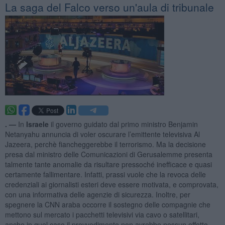
La saga del Falco verso un'aula di tribunale
. —
In
Israele
il governo guidato dal primo ministro Benjamin
Netanyahu annuncia di voler oscurare l’emittente televisiva Al
Jazeera, perchè fiancheggerebbe il terrorismo. Ma la decisione
presa dal ministro delle Comunicazioni di Gerusalemme presenta
talmente tante anomalie da risultare pressoché inefficace e quasi
certamente fallimentare. Infatti, prassi vuole che la revoca delle
credenziali ai giornalisti esteri deve essere motivata, e comprovata,
con una informativa delle agenzie di sicurezza. Inoltre, per
spegnere la CNN araba occorre il sostegno delle compagnie che
mettono sul mercato i pacchetti televisivi via cavo o satellitari,
anche in quel caso il provvedimento non avrebbe nessun effetto