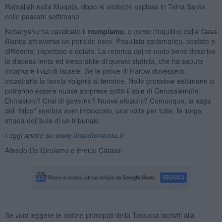
Ramallah nella Muqata, dopo le violenze esplose in Terra Santa
nelle passate settimane.
Netanyahu ha cavalcato il
trumpismo
, e come l'inquilino della Casa
Bianca attraversa un periodo nero. Populista carismatico, scafato e
diffidente, rispettato e odiato. La retorica del re nudo bene descrive
la discesa lenta ed inesorabile di questo statista, che ha saputo
incarnare i vizi di Israele. Se le prove di Harow dovessero
incastrarlo la favola volgerà al termine. Nelle prossime settimane ci
potranno essere nuove sorprese sotto il sole di Gerusalemme:
Dimissioni? Crisi di governo? Nuove elezioni? Comunque, la saga
del “falco” sembra aver imboccato, una volta per tutte, la lunga
strada dell'aula di un tribunale.
Leggi anche su
www.ilmedioriente.it
Alfredo De Girolamo e Enrico Catassi
Se vuoi leggere le notizie principali della Toscana iscriviti alla