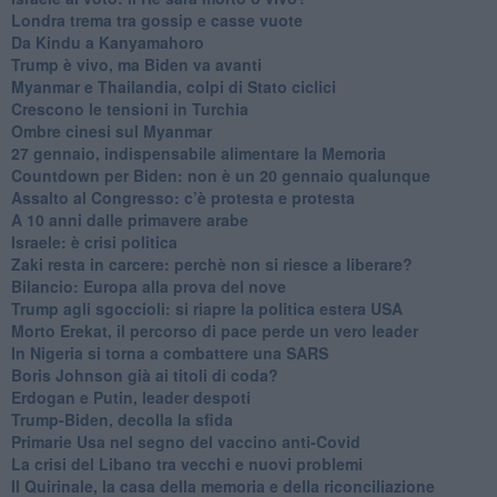
Londra trema tra gossip e casse vuote
Da Kindu a Kanyamahoro
Trump è vivo, ma Biden va avanti
Myanmar e Thailandia, colpi di Stato ciclici
Crescono le tensioni in Turchia
Ombre cinesi sul Myanmar
27 gennaio, indispensabile alimentare la Memoria
Countdown per Biden: non è un 20 gennaio qualunque
Assalto al Congresso: c’è protesta e protesta
A 10 anni dalle primavere arabe
Israele: è crisi politica
Zaki resta in carcere: perchè non si riesce a liberare?
Bilancio: Europa alla prova del nove
Trump agli sgoccioli: si riapre la politica estera USA
Morto Erekat, il percorso di pace perde un vero leader
In Nigeria si torna a combattere una SARS
Boris Johnson già ai titoli di coda?
Erdogan e Putin, leader despoti
Trump-Biden, decolla la sfida
Primarie Usa nel segno del vaccino anti-Covid
La crisi del Libano tra vecchi e nuovi problemi
Il Quirinale, la casa della memoria e della riconciliazione