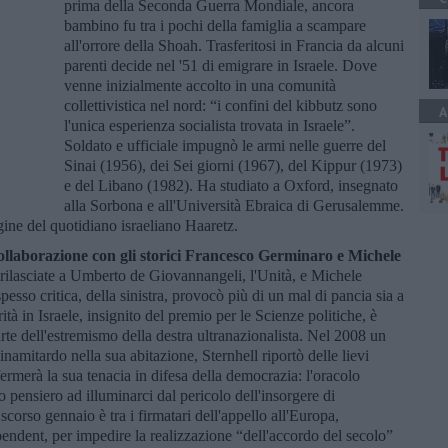
prima della Seconda Guerra Mondiale, ancora
bambino fu tra i pochi della famiglia a scampare
all'orrore della Shoah. Trasferitosi in Francia da alcuni
parenti decide nel '51 di emigrare in Israele. Dove
venne inizialmente accolto in una comunità
collettivistica nel nord: “i confini del kibbutz sono
A
l'unica esperienza socialista trovata in Israele”.
Soldato e ufficiale impugnò le armi nelle guerre del
Sinai (1956), dei Sei giorni (1967), del Kippur (1973)
e del Libano (1982). Ha studiato a Oxford, insegnato
alla Sorbona e all'Università Ebraica di Gerusalemme.
gine del quotidiano israeliano Haaretz.
a collaborazione con gli storici Francesco Germinaro e Michele
te rilasciate a Umberto de Giovannangeli, l'Unità, e Michele
spesso critica, della sinistra, provocò più di un mal di pancia sia a
à in Israele, insignito del premio per le Scienze politiche, è
te dell'estremismo della destra ultranazionalista. Nel 2008 un
inamitardo nella sua abitazione, Sternhell riportò delle lievi
ermerà la sua tenacia in difesa della democrazia: l'oracolo
o pensiero ad illuminarci dal pericolo dell'insorgere di
scorso gennaio è tra i firmatari dell'appello all'Europa,
pendent, per impedire la realizzazione “dell'accordo del secolo”