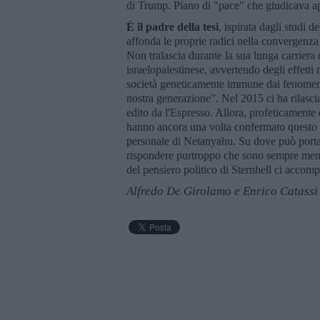
di Trump. Piano di "pace" che giudicava ape
È
il padre della tesi
, ispirata dagli studi 
affonda le proprie radici nella convergenza 
Non tralascia durante la sua lunga carriera d
israelopalestinese, avvertendo degli effett
società geneticamente immune dai fenomeni d
nostra generazione”. Nel 2015 ci ha rilascia
edito da l'Espresso. Allora, profeticamente c
hanno ancora una volta confermato questo dat
personale di Netanyahu. Su dove può portar
rispondere purtroppo che sono sempre meno 
del pensiero politico di Sternhell ci accompa
Alfredo De Girolamo e Enrico Catassi