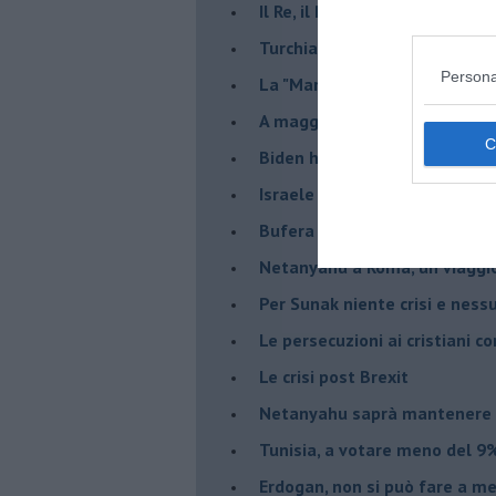
Il Re, il Primo Ministro, il Sin
Turchia al voto, Erdogan in bil
Persona
La "Marcia dei vivi" per non d
A maggio le urne decideranno 
Biden ha fatto infuriare la de
Israele rischia una guerra civi
Bufera sull'immigrazione
Netanyahu a Roma, un viaggi
Per Sunak niente crisi e nes
Le persecuzioni ai cristiani c
Le crisi post Brexit
Netanyahu saprà mantenere 
Tunisia, a votare meno del 9%
Erdogan, non si può fare a me