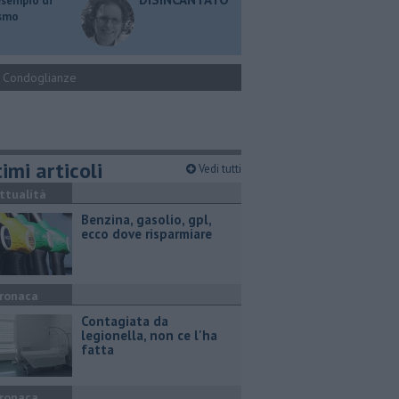
esempio di
ismo
Condoglianze
imi articoli
Vedi tutti
ttualità
​Benzina, gasolio, gpl,
ecco dove risparmiare
ronaca
Contagiata da
legionella, non ce l'ha
fatta
ronaca