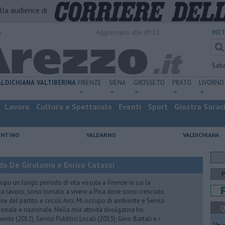
alla audience di
o
Aggiornato alle 09:15
MET
Sab
ALDICHIANA
VALTIBERINA
FIRENZE
SIENA
GROSSETO
PRATO
LIVORNO
Lavoro
Cultura e Spettacolo
Eventi
Sport
Giostra Sarac
ENTINO
VALDARNO
VALDICHIANA
do De Girolamo e Enrico Catassi
 un lungo periodo di vita vissuta a Firenze in cui la
ta lavoro, sono tornato a vivere a Pisa dove sono cresciuto
one del partito e circoli Arci. Mi occupo di ambiente e Servizi
Q
gionale e nazionale. Nella mia attività divulgativa ho
ente (2012), Servizi Pubblici Locali (2013), Gino Bartali e i