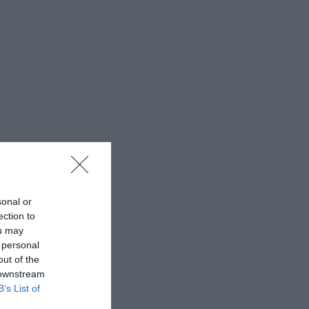
sonal or
ection to
ou may
 personal
out of the
 downstream
B’s List of