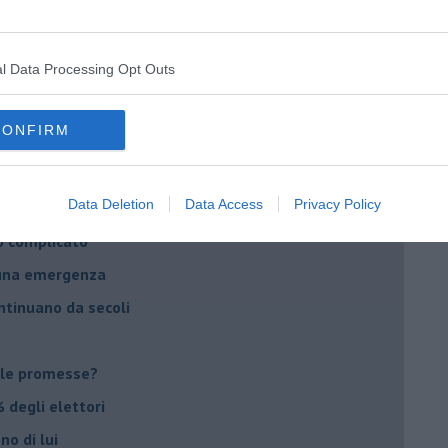
daco e la Brexit
ico
l Data Processing Opt Outs
imenticare
il futuro di Erdoğan
CONFIRM
stra israeliana
le
Data Deletion
Data Access
Privacy Policy
o complicato
suna emergenza
ontinuano da secoli
le promesse?
 degli elettori
no di lui