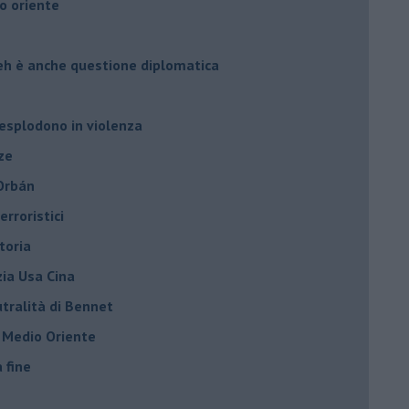
o oriente
leh è anche questione diplomatica
 esplodono in violenza
ze
 Orbán
rroristici
toria
zia Usa Cina
tralità di Bennet
l Medio Oriente
a fine