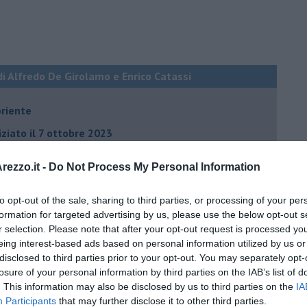
di Alfredo De Girolamo e Enrico Catassi
oriente
iziato il 7 ottobre 2023
ezzo.it -
Do Not Process My Personal Information
ogan
onflitti
to opt-out of the sale, sharing to third parties, or processing of your per
formation for targeted advertising by us, please use the below opt-out s
r selection. Please note that after your opt-out request is processed y
eing interest-based ads based on personal information utilized by us or
per l'Italia
disclosed to third parties prior to your opt-out. You may separately opt-
hia”
losure of your personal information by third parties on the IAB’s list of
. This information may also be disclosed by us to third parties on the
IA
ella spesa
Participants
that may further disclose it to other third parties.