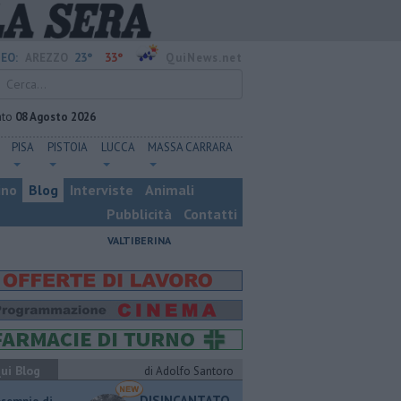
23°
33°
EO:
AREZZO
QuiNews.net
ato
08 Agosto 2026
PISA
PISTOIA
LUCCA
MASSA CARRARA
ino
Blog
Interviste
Animali
Pubblicità
Contatti
VALTIBERINA
ui Blog
di Adolfo Santoro
DISINCANTATO