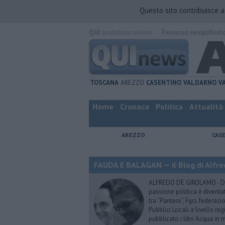
Questo sito contribuisce 
QUI
quotidiano online.
Percorso semplificat
TOSCANA
AREZZO
CASENTINO
VALDARNO
V
Home
Cronaca
Politica
Attualità
AREZZO
CAS
FAUDA E BALAGAN — il Blog di Alfre
ALFREDO DE GIROLAMO - Dopo
passione politica è diventa
tra “Pantere”, Fgci, federazi
Pubblici Locali a livello re
pubblicato i libri Acqua in m