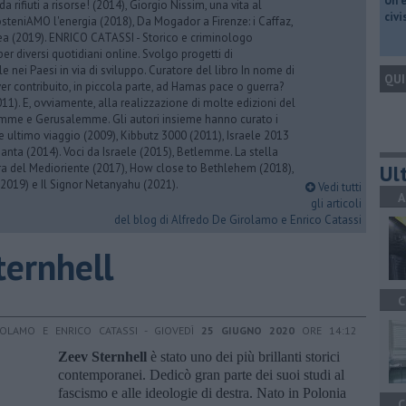
​Un 
 da rifiuti a risorse! (2014), Giorgio Nissim, una vita al
civ
osteniAMO l'energia (2018), Da Mogador a Firenze: i Caffaz,
rea (2019). ENRICO CATASSI - Storico e criminologo
er diversi quotidiani online. Svolgo progetti di
 nei Paesi in via di sviluppo. Curatore del libro In nome di
QUI
er contribuito, in piccola parte, ad Hamas pace o guerra?
1). E, ovviamente, alla realizzazione di molte edizioni del
emme e Gerusalemme. Gli autori insieme hanno curato i
 ultimo viaggio (2009), Kibbutz 3000 (2011), Israele 2013
Santa (2014). Voci da Israele (2015), Betlemme. La stella
Ult
ra del Medioriente (2017), How close to Bethlehem (2018),
2019) e Il Signor Netanyahu (2021).
Vedi tutti
A
gli articoli
del blog di Alfredo De Girolamo e Enrico Catassi
ternhell
C
ROLAMO E ENRICO CATASSI - GIOVEDÌ
25 GIUGNO 2020
ORE 14:12
Zeev Sternhell
è stato uno dei più brillanti storici
contemporanei. Dedicò gran parte dei suoi studi al
fascismo e alle ideologie di destra. Nato in Polonia
C