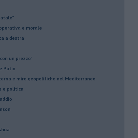
Natale”
à operativa e morale
sta a destra
 con un prezzo"
e Putin
nterna e mire geopolitiche nel Mediterraneo
e e politica
 addio
hnson
oshua