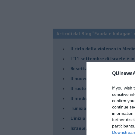
Articoli dal Blog “Fauda e balagan” 
Il ciclo della violenza in Medi
L'11 settembre di Israele è in
Resettare l’era di Netanyahu
QUInewsAr
​Il nuovo corso dell’era di Erd
Il ruolo delle diplomazie nei c
If you wish 
sensitive in
Il medioriente di Silvio
confirm you
continue se
Tunisia rischiosa e strategica 
information 
L'inizio del “secolo della Turc
further disc
participants
Israele, deciderà il borsone d
Downstream 