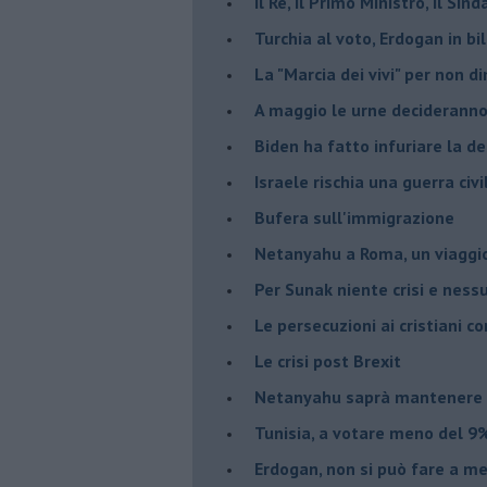
Il Re, il Primo Ministro, il Sin
Turchia al voto, Erdogan in bil
La "Marcia dei vivi" per non d
A maggio le urne decideranno 
Biden ha fatto infuriare la de
Israele rischia una guerra civi
Bufera sull'immigrazione
Netanyahu a Roma, un viaggi
Per Sunak niente crisi e nes
Le persecuzioni ai cristiani c
Le crisi post Brexit
Netanyahu saprà mantenere 
Tunisia, a votare meno del 9%
Erdogan, non si può fare a me