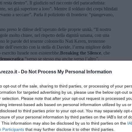
i resta dentro”. Il giudizio nel racconto del paracadutista:
nte, sei già superiore a loro”. Mentre il soldato dei corpi blindati
vamo a seccare”. Parla il poliziotto di frontiera: “piangevano,
no preso le difese dell’operato delle proprie unità. “Il nostro
egole molto chiare, nel rispetto della dignità umana, con una
ono le parole del tenente colonnello Nati Keren, trentenne
te dell’esercito con la stella di Davide, l’arma migliore dello
 esercito Israele non esisterebbe.
Breaking the Silence
, che
 democratica
“verso se stesso ma anche verso l’altro”.
ezzo.it -
Do Not Process My Personal Information
to opt-out of the sale, sharing to third parties, or processing of your per
formation for targeted advertising by us, please use the below opt-out s
r selection. Please note that after your opt-out request is processed y
eing interest-based ads based on personal information utilized by us or
disclosed to third parties prior to your opt-out. You may separately opt-
losure of your personal information by third parties on the IAB’s list of
. This information may also be disclosed by us to third parties on the
IA
Participants
that may further disclose it to other third parties.