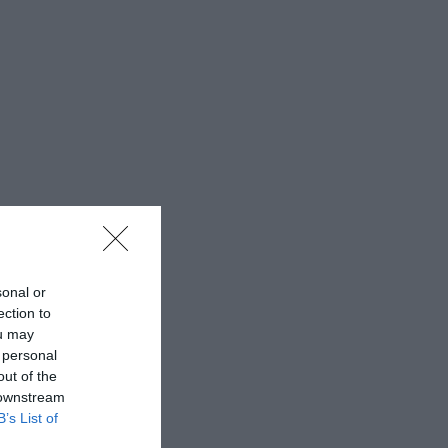
sonal or
ection to
ou may
 personal
out of the
 downstream
B’s List of