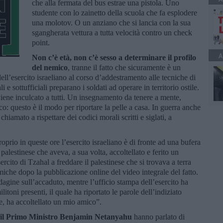
che alla fermata del bus estrae una pistola. Uno
studente con lo zainetto della scuola che fa esplodere
una molotov. O un anziano che si lancia con la sua
sgangherata vettura a tutta velocità contro un check
point.
A
Non c’è età, non c’è sesso a determinare il profilo
del nemico
, tranne il fatto che sicuramente è un
ell’esercito israeliano al corso d’addestramento alle tecniche di
i e sottufficiali preparano i soldati ad operare in territorio ostile.
viene inculcato a tutti. Un insegnamento da tenere a mente,
o: questo è il modo per riportare la pelle a casa. In guerra anche
iamato a rispettare dei codici morali scritti e siglati, a
prio in queste ore l’esercito israeliano è di fronte ad una bufera
palestinese che aveva, a sua volta, accoltellato e ferito un
sercito di Tzahal a freddare il palestinese che si trovava a terra
emiche dopo la pubblicazione online del video integrale del fatto.
ndagine sull’accaduto, mentre l’ufficio stampa dell’esercito ha
toni presenti, il quale ha riportato le parole dell’indiziato
re, ha accoltellato un mio amico”.
 e il Primo Ministro Benjamin Netanyahu
hanno parlato di