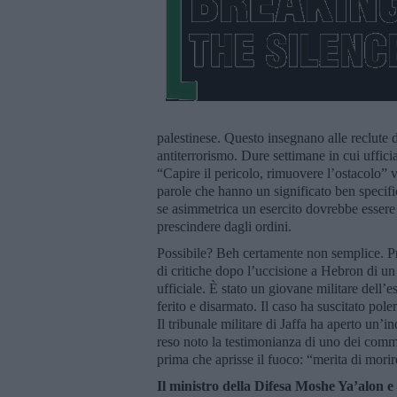
palestinese. Questo insegnano alle reclute d
antiterrorismo. Dure settimane in cui ufficial
“Capire il pericolo, rimuovere l’ostacolo” 
parole che hanno un significato ben specific
se asimmetrica un esercito dovrebbe essere ch
prescindere dagli ordini.
Possibile? Beh certamente non semplice. Pro
di critiche dopo l’uccisione a Hebron di un 
ufficiale. È stato un giovane militare dell’e
ferito e disarmato. Il caso ha suscitato pol
Il tribunale militare di Jaffa ha aperto un’i
reso noto la testimonianza di uno dei commili
prima che aprisse il fuoco: “merita di mori
Il ministro della Difesa Moshe Ya’alon