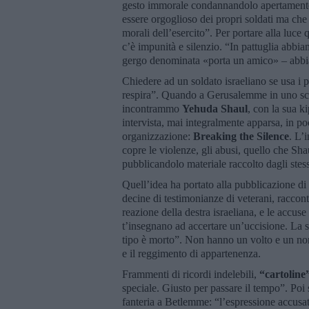
gesto immorale condannandolo apertamente. 
essere orgoglioso dei propri soldati ma che
morali dell’esercito”. Per portare alla luce 
c’è impunità e silenzio. “In pattuglia abbiam
gergo denominata «porta un amico» – abbia
Chiedere ad un soldato israeliano se usa i
respira”. Quando a Gerusalemme in uno sca
incontrammo
Yehuda Shaul
, con la sua k
intervista, mai integralmente apparsa, in po
organizzazione:
Breaking the Silence
. L’
copre le violenze, gli abusi, quello che Sh
pubblicandolo materiale raccolto dagli stessi
Quell’idea ha portato alla pubblicazione di 
decine di testimonianze di veterani, raccont
reazione della destra israeliana, e le accu
t’insegnano ad accertare un’uccisione. La si 
tipo è morto”. Non hanno un volto e un nome 
e il reggimento di appartenenza.
Frammenti di ricordi indelebili,
“cartoline
speciale. Giusto per passare il tempo”. Poi 
fanteria a Betlemme: “l’espressione accusa