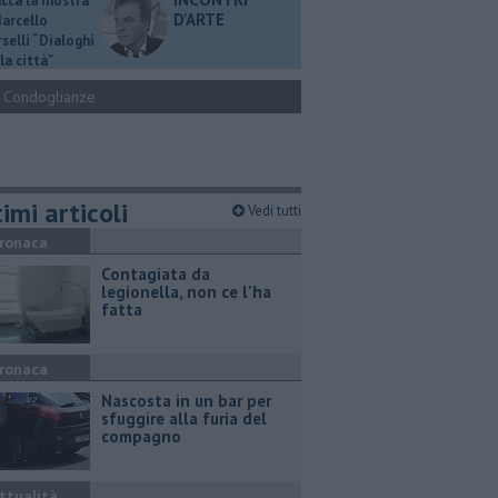
ucca la mostra
D'ARTE
Marcello
selli “Dialoghi
la città"
Condoglianze
imi articoli
Vedi tutti
ronaca
Contagiata da
legionella, non ce l'ha
fatta
ronaca
Nascosta in un bar per
sfuggire alla furia del
compagno
ttualità