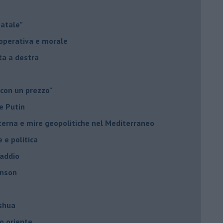
Natale”
à operativa e morale
sta a destra
 con un prezzo"
e Putin
nterna e mire geopolitiche nel Mediterraneo
e e politica
 addio
hnson
oshua
o oriente