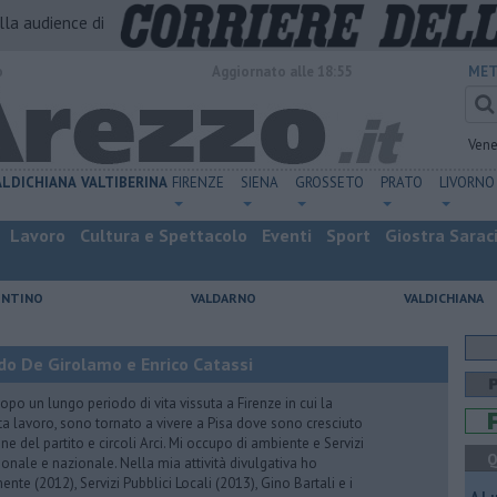
alla audience di
o
Aggiornato alle 18:55
MET
Vene
ALDICHIANA
VALTIBERINA
FIRENZE
SIENA
GROSSETO
PRATO
LIVORNO
Lavoro
Cultura e Spettacolo
Eventi
Sport
Giostra Sarac
ENTINO
VALDARNO
VALDICHIANA
do De Girolamo e Enrico Catassi
 un lungo periodo di vita vissuta a Firenze in cui la
ta lavoro, sono tornato a vivere a Pisa dove sono cresciuto
one del partito e circoli Arci. Mi occupo di ambiente e Servizi
Q
gionale e nazionale. Nella mia attività divulgativa ho
ente (2012), Servizi Pubblici Locali (2013), Gino Bartali e i