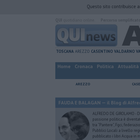
Questo sito contribuisce 
QUI
quotidiano online.
Percorso semplificat
TOSCANA
AREZZO
CASENTINO
VALDARNO
V
Home
Cronaca
Politica
Attualità
AREZZO
CAS
FAUDA E BALAGAN — il Blog di Alfre
ALFREDO DE GIROLAMO - Dopo
passione politica è diventa
tra “Pantere”, Fgci, federazi
Pubblici Locali a livello re
pubblicato i libri Acqua in m