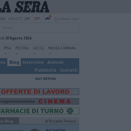
24°
37°
EO:
AREZZO
QuiNews.net
rdì
07 Agosto 2026
PISA
PISTOIA
LUCCA
MASSA CARRARA
ino
Blog
Interviste
Animali
Pubblicità
Contatti
VALTIBERINA
ui Blog
di Riccardo Ferrucci
INCONTRI