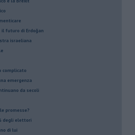
daco e la Brexit
ico
imenticare
il futuro di Erdoğan
stra israeliana
le
o complicato
suna emergenza
ontinuano da secoli
le promesse?
 degli elettori
no di lui