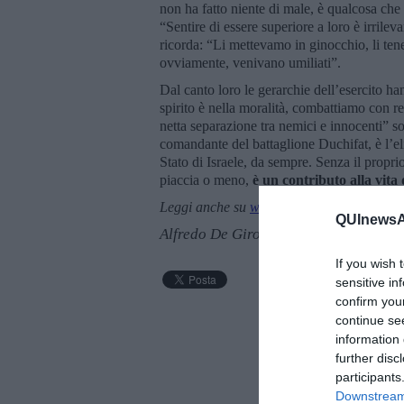
non ha fatto niente di male, è qualcosa che t
“Sentire di essere superiore a loro è irrileva
ricorda: “Li mettevamo in ginocchio, li tene
ovviamente, venivano umiliati”.
Dal canto loro le gerarchie dell’esercito han
spirito è nella moralità, combattiamo con r
netta separazione tra nemici e innocenti” s
comandante del battaglione Duchifat, è l’eli
Stato di Israele, da sempre. Senza il proprio
piaccia o meno,
è un contributo alla vita
Leggi anche su
www.ilmedioriente.it
QUInewsAr
Alfredo De Girolamo e Enrico Catassi
If you wish 
sensitive in
confirm you
continue se
information 
further disc
participants
Downstream 