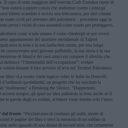
Il capo di stato maggiore dell’esercito Gadi Eisenkot ripete di
 “non esiterà a punire coloro che andranno contro i principi
quest’ultimo scandalo è servita una telecamera, per altri crimini
o usato civili per arrestare altri palestinesi – procedura oggi in
mo preso i vicini di casa usandoli come scudo per proteggerci.
 palestinesi come scudo umano è come chiedergli se per vivere
rno appartamento del quartiere meridionale di Talpiot
ippah nera in testa e la sua barba ben curata, per una lunga
chi conoscevano quel giovane paffutello, la sua storia e la sua
intenzione di Shaul e dei suoi amici era rompere il silenzio che
aul definisce “l’immoralità dell’occupazione”: svelare
 soldati durante il loro servizio di leva nei Territori Palestinesi.
un libro «La nostra cruda logica» edito in Italia da Donzelli,
i d’ordinaria quotidianità, un progetto che ha suscitato la
se di “tradimento” a Breaking the Silence. “Dappertutto
accerta sempre, gli spari un’altra pallottola in testa anche se il
le parole degli ex soldati, al lettore viene fornito solo l’anno
” dal fronte
: “Picchiavamo di continuo gli arabi, niente di
scorri le pagine del libro e trovi la memoria di un soldato di
toria nello sguardo di una donna di novant’anni, che certamente