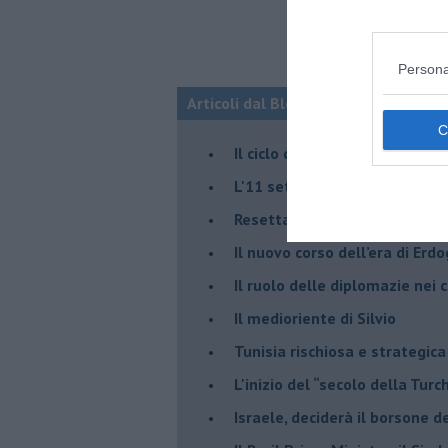
Persona
Articoli dal Blog “Fauda e balagan” 
Il ciclo della violenza in Medi
L'11 settembre di Israele è in
Resettare l’era di Netanyahu
​Il nuovo corso dell’era di Erd
Il ruolo delle diplomazie nei c
Il medioriente di Silvio
Tunisia rischiosa e strategica 
L'inizio del “secolo della Turc
Israele, deciderà il borsone d