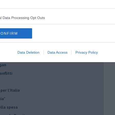
l Data Processing Opt Outs
di Alfredo De Girolamo e Enrico Catassi
CONFIRM
oriente
iziato il 7 ottobre 2023
Data Deletion
Data Access
Privacy Policy
ogan
onflitti
per l'Italia
hia”
ella spesa