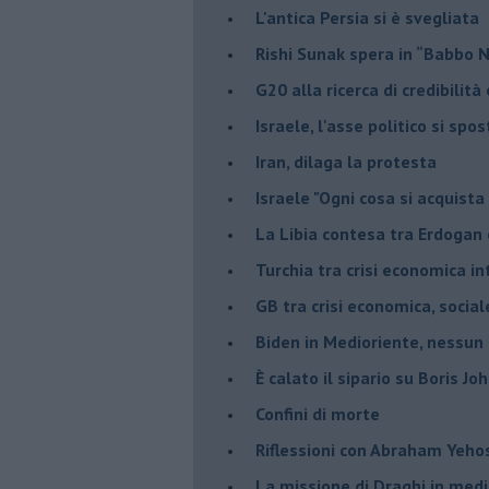
L'antica Persia si è svegliata
Rishi Sunak spera in “Babbo 
G20 alla ricerca di credibilit
Israele, l'asse politico si spo
Iran, dilaga la protesta
Israele "Ogni cosa si acquista
La Libia contesa tra Erdogan 
Turchia tra crisi economica i
GB tra crisi economica, social
Biden in Medioriente, nessun
È calato il sipario su Boris Jo
Confini di morte
Riflessioni con Abraham Yeh
La missione di Draghi in medi