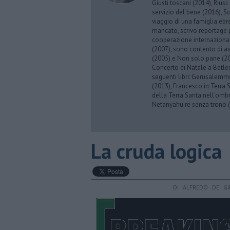
Giusti toscani (2014), Riusi:
servizio del bene (2016), S
viaggio di una famiglia eb
mancato, scrivo reportage p
cooperazione internazionale
(2007), sono contento di av
(2005) e Non solo pane (201
Concerto di Natale a Betl
seguenti libri: Gerusalemme
(2013), Francesco in Terra 
della Terra Santa nell'omb
Netanyahu re senza trono (
La cruda logica
DI ALFREDO DE GI