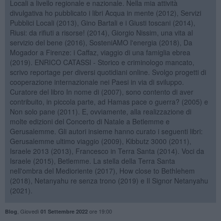
Locali a livello regionale e nazionale. Nella mia attività
divulgativa ho pubblicato i libri Acqua in mente (2012), Servizi
Pubblici Locali (2013), Gino Bartali e i Giusti toscani (2014),
Riusi: da rifiuti a risorse! (2014), Giorgio Nissim, una vita al
servizio del bene (2016), SosteniAMO l'energia (2018), Da
Mogador a Firenze: i Caffaz, viaggio di una famiglia ebrea
(2019). ENRICO CATASSI - Storico e criminologo mancato,
scrivo reportage per diversi quotidiani online. Svolgo progetti di
cooperazione internazionale nei Paesi in via di sviluppo.
Curatore del libro In nome di (2007), sono contento di aver
contribuito, in piccola parte, ad Hamas pace o guerra? (2005) e
Non solo pane (2011). E, ovviamente, alla realizzazione di
molte edizioni del Concerto di Natale a Betlemme e
Gerusalemme. Gli autori insieme hanno curato i seguenti libri:
Gerusalemme ultimo viaggio (2009), Kibbutz 3000 (2011),
Israele 2013 (2013), Francesco in Terra Santa (2014). Voci da
Israele (2015), Betlemme. La stella della Terra Santa
nell'ombra del Medioriente (2017), How close to Bethlehem
(2018), Netanyahu re senza trono (2019) e Il Signor Netanyahu
(2021).
,
Giovedì
ore 19:00
Blog
01 Settembre 2022