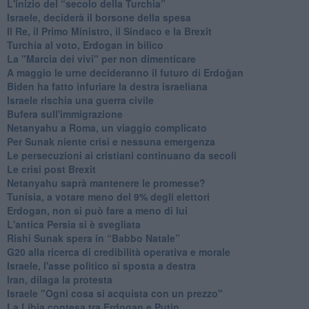
L'inizio del “secolo della Turchia”
Israele, deciderà il borsone della spesa
Il Re, il Primo Ministro, il Sindaco e la Brexit
Turchia al voto, Erdogan in bilico
La "Marcia dei vivi" per non dimenticare
A maggio le urne decideranno il futuro di Erdoğan
Biden ha fatto infuriare la destra israeliana
Israele rischia una guerra civile
Bufera sull'immigrazione
Netanyahu a Roma, un viaggio complicato
Per Sunak niente crisi e nessuna emergenza
Le persecuzioni ai cristiani continuano da secoli
Le crisi post Brexit
Netanyahu saprà mantenere le promesse?
Tunisia, a votare meno del 9% degli elettori
Erdogan, non si può fare a meno di lui
L'antica Persia si è svegliata
Rishi Sunak spera in “Babbo Natale”
G20 alla ricerca di credibilità operativa e morale
Israele, l'asse politico si sposta a destra
Iran, dilaga la protesta
Israele "Ogni cosa si acquista con un prezzo"
La Libia contesa tra Erdogan e Putin