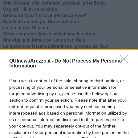
Crisi Corona, crisi Johnson, problemi post Brexit
Capitol Hill un anno dopo
Desmond Tutu "la voce dei senza voce"
Natale da incubo per Boris Johnson
La questione Ucraina
Cipro, un ponte dove si mischiano le culture
Una vigilia di Natale per un nuovo Rais
La questione israelo-palestinese ignorata dal G20
Erdogan continua a sfidare l'Occidente
Libano, collasso economico e guerra civile
QUInewsArezzo.it -
Do Not Process My Personal
Johnson, da Trump a Biden alla Brexit
Information
L'AUKUS e il Quad
Biden, primo presidente USA non in guerra
If you wish to opt-out of the sale, sharing to third parties, or
Papa Bergoglio vedrà Viktor Orbán
processing of your personal or sensitive information for
Bennet, un giorno in attesa di Biden
targeted advertising by us, please use the below opt-out
Il ritorno dei talebani
section to confirm your selection. Please note that after your
​La lenta agonia del Libano
opt-out request is processed you may continue seeing
Sudafrica, è allarme alimentare
Usa di nuovo al centro della geopolitica internazionale
interest-based ads based on personal information utilized by
L’appuntamento di Israele con il cambiamento
us or personal information disclosed to third parties prior to
La farsa delle elezioni in Siria
your opt-out. You may separately opt-out of the further
In Medioriente non ci sono favole, solo realtà
disclosure of your personal information by third parties on the