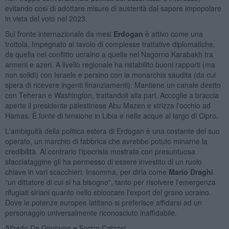
evitando così di adottare misure di austerità dal sapore impopolare
in vista del voto nel 2023.
Sul fronte internazionale da mesi
Erdogan
è attivo come una
trottola. Impegnato al tavolo di complesse trattative diplomatiche,
da quella nel conflitto ucraino a quella nel Nagorno Karabakh tra
armeni e azeri. A livello regionale ha ristabilito buoni rapporti (ma
non solidi) con Israele e persino con la monarchia saudita (da cui
spera di ricevere ingenti finanziamenti). Mantiene un canale diretto
con Teheran e Washington, trattandoli alla pari. Accoglie a braccia
aperte il presidente palestinese Abu Mazen e strizza l'occhio ad
Hamas. È fonte di tensione in Libia e nelle acque al largo di Cipro.
L'ambiguità della politica estera di Erdogan è una costante del suo
operato, un marchio di fabbrica che avrebbe potuto minarne la
credibilità. Al contrario l'ipocrisia mostrata con presuntuosa
sfacciataggine gli ha permesso di essere investito di un ruolo
chiave in vari scacchieri. Insomma, per dirla come
Mario Draghi
“un dittatore di cui si ha bisogno”, tanto per risolvere l'emergenza
rifugiati siriani quanto nello sbloccare l'export del grano ucraino.
Dove le potenze europee latitano si preferisce affidarsi ad un
personaggio universalmente riconosciuto inaffidabile.
Alfredo De Girolamo e Enrico Catassi