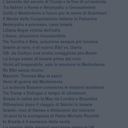
L'accordo del secolo di Trump e la fine di un'amicizia
Tra Salvini a Roma e Netanyahu a Gerusalemme
Golfo e Medioriente a fuoco per la morte di Soleimani
Il Natale della Cooperazione italiana in Palestina
Netanyahu a processo, caos Israele
Liliana Segre vittima dell'odio
Libano, situazione insostenibile
Tra Turchia e Siria, soluzione sempre più lontana
Israele al voto, è di nuovo Bibi vs. Gantz
GB: da Corbyn una scelta coraggiosa pro-Brexit
La lunga estate di Israele prima del voto
Vicini all’irreparabile, sale la tensione in Medioriente
Re Bibi senza ritorno
Mayexit: Theresa May ai saluti
Venti di guerra dal Medioriente
Lo scrittore Bassem commenta le elezioni israeliane
Tra Trump e Erdogan è tempo di ultimatum
Strada in salita per la May tra Londra e Bruxelles
Riflessioni dopo il viaggio di Salvini in Israele
Israele: resa di Hamas e dimissioni del ministro
10 anni fa la scomparsa di Padre Michele Piccirilli
In Brasile è il momento della verità
Lo spettro delle elezioni anticipate regna in UK