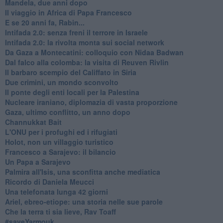
Mandela, due anni dopo
Il viaggio in Africa di Papa Francesco
E se 20 anni fa, Rabin...
Intifada 2.0: senza freni il terrore in Israele
Intifada 2.0: la rivolta monta sui social network
Da Gaza a Montecatini: colloquio con Nidaa Badwan
Dal falco alla colomba: la visita di Reuven Rivlin
Il barbaro scempio del Califfato in Siria
Due crimini, un mondo sconvolto
Il ponte degli enti locali per la Palestina
Nucleare iraniano, diplomazia di vasta proporzione
Gaza, ultimo conflitto, un anno dopo
Channukkat Bait
L'ONU per i profughi ed i rifugiati
Holot, non un villaggio turistico
Francesco a Sarajevo: il bilancio
Un Papa a Sarajevo
Palmira all'Isis, una sconfitta anche mediatica
Ricordo di Daniela Meucci
​Una telefonata lunga 42 giorni
​Ariel, ebreo-etiope: una storia nelle sue parole
Che la terra ti sia lieve, Rav Toaff
​#saveYarmouk