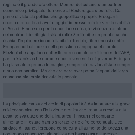
regime è il grande protettore. Mentre, del sultano è un partner
economico privilegiato, fornendo al Bosforo gas e petrolio. Dal
punto di vista sia politico che geopolitico è proprio Erdogan in
questo momento ad aver maggior interesse a rafforzare la stabilità
di Assad. E non solo per la questione curda, le violenze xenofobe
nei confronti dei rifugiati siriani (oltre 3 milioni) è un problema che
rischia d'implodere incontrollabile in Turchia, ritorcendosi contro
Erdogan nel bel mezzo della prossima campagna elettorale.
Elezioni che appaiono dall'esito non scontato per il leader dell'AKP,
partito islamista che durante questo ventennio di governo Erdogan
ha plasmato a propria immagine, sempre più nazionalista e sempre
meno democratico. Ma che ora pare aver perso l'appeal del largo
consenso elettorale ricevuto in passato.
La principale causa del crollo di popolarità è da imputare alla grave
crisi economica, con l'inflazione cronica che frena la crescita e la
pesante svalutazione della lira turca. I rincari nel comparto
alimentare in estate hanno sfiorato le tre cifre percentuali. L'ex
sindaco di Istanbul propone come cura all'aumento dei prezzi una
non troppo convenzionale politica dei bassi tassi d'interesse,