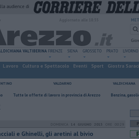
alla audience di
o
Aggiornato alle 18:55
MET
Gio
ALDICHIANA
VALTIBERINA
FIRENZE
SIENA
GROSSETO
PRATO
LIVORNO
Lavoro
Cultura e Spettacolo
Eventi
Sport
Giostra Sarac
ENTINO
VALDARNO
VALDICHIANA
e offerte di lavoro in provincia di Arezzo
​Benzina, gasolio, gpl, ecco dov
o
DOMENICA
14 GIUGNO 2015
ORE 00:29
cciali e Ghinelli, gli aretini al bivio