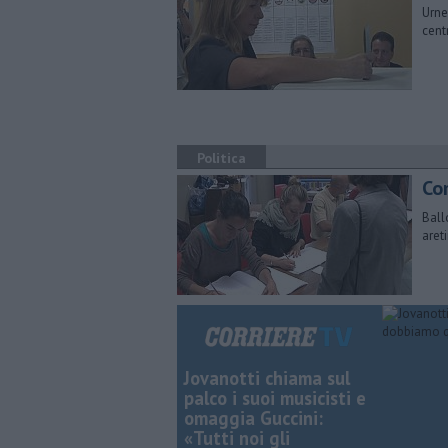
Urne
cent
Politica
Com
Ball
aret
Jovanotti chiama sul
palco i suoi musicisti e
omaggia Guccini:
«Tutti noi gli