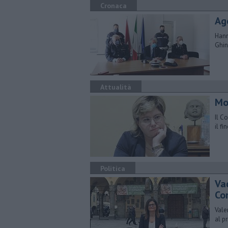
Cronaca
Ag
Hann
Ghin
Attualità
Mov
Il C
il f
Politica
Va
Co
Vale
al p