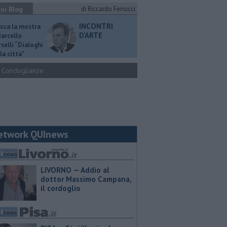
ui Blog
di Riccardo Ferrucci
INCONTRI
ucca la mostra
D'ARTE
Marcello
selli “Dialoghi
la città"
Condoglianze
etwork QUInews
LIVORNO — Addio al
dottor Massimo Campana,
il cordoglio