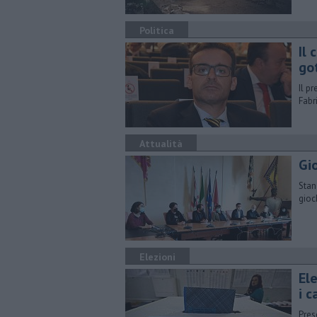
Politica
Il
got
Il p
Fabr
Attualità
Gio
Stan
gioc
Elezioni
Ele
i c
Pres