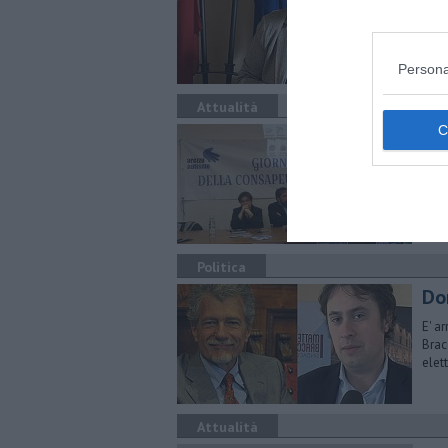
Tant
2025
Persona
Attualità
Cen
eu
Pres
Dei:
Politica
Do
E' a
Brac
elet
Attualità