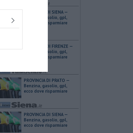
PROVINCIA DI SIENA — ​
Benzina, gasolio, gpl,
ecco dove risparmiare
PROVINCIA DI FIRENZE — ​
Benzina, gasolio, gpl,
ecco dove risparmiare
PROVINCIA DI PRATO — ​
Benzina, gasolio, gpl,
ecco dove risparmiare
PROVINCIA DI SIENA — ​
Benzina, gasolio, gpl,
ecco dove risparmiare