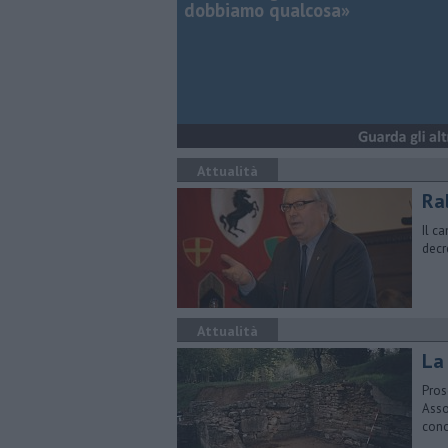
dobbiamo qualcosa»
Attualità
Ral
Il c
decr
Attualità
La 
Pros
Asso
cono