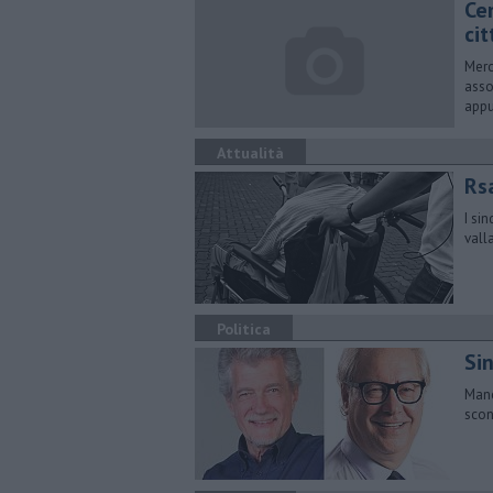
Cen
cit
Merc
asso
appu
Attualità
Rs
I si
vall
Politica
Sin
Manc
scon