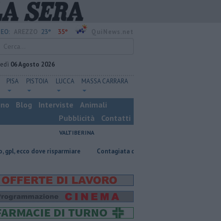
23°
35°
EO:
AREZZO
QuiNews.net
vedì
06 Agosto 2026
PISA
PISTOIA
LUCCA
MASSA CARRARA
ino
Blog
Interviste
Animali
Pubblicità
Contatti
VALTIBERINA
e risparmiare
Contagiata da legionella, non ce l'ha fatta
Nascosta i