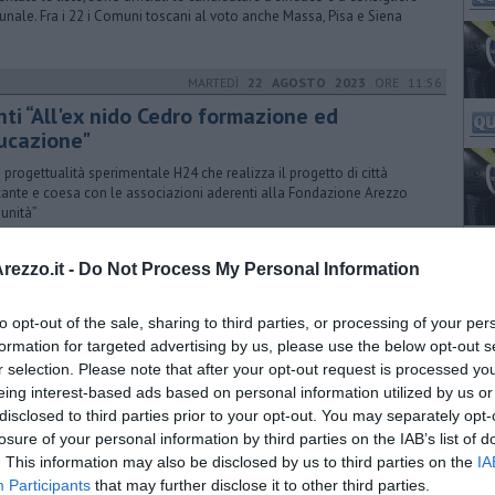
nale. Fra i 22 i Comuni toscani al voto anche Massa, Pisa e Siena
MARTEDÌ
22 AGOSTO 2023
ORE 11:56
nti “All'ex nido Cedro formazione ed
ucazione"
 progettualità sperimentale H24 che realizza il progetto di città
ante e coesa con le associazioni aderenti alla Fondazione Arezzo
unità”
LUNEDÌ
13 NOVEMBRE 2023
ORE 16:59
ezzo.it -
Do Not Process My Personal Information
clusione nello sport, Arezzo modello da
guire
to opt-out of the sale, sharing to third parties, or processing of your per
formation for targeted advertising by us, please use the below opt-out s
Courneuve Dialogue”: Il sindaco Ghinelli ha illustrato due iniziative
r selection. Please note that after your opt-out request is processed y
nali dove lo sport diventa anche strumento di inclusione e
grazione
eing interest-based ads based on personal information utilized by us or
disclosed to third parties prior to your opt-out. You may separately opt-
VENERDÌ
31 GENNAIO 2025
ORE 18:30
losure of your personal information by third parties on the IAB’s list of
. This information may also be disclosed by us to third parties on the
IA
mpresa e lavoro centro di coesione sociale"
Participants
that may further disclose it to other third parties.