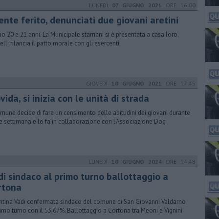
LUNEDÌ
07 GIUGNO 2021
ORE 16:00
ente ferito, denunciati due giovani aretini
o 20 e 21 anni. La Municipale stamani si è presentata a casa loro.
elli rilancia il patto morale con gli esercenti
GIOVEDÌ
10 GIUGNO 2021
ORE 17:45
ida, si inizia con le unità di strada
omune decide di fare un censimento delle abitudini dei giovani durante
ine settimana e lo fa in collaborazione con l'Associazione Dog
LUNEDÌ
10 GIUGNO 2024
ORE 14:48
di sindaco al primo turno ballottaggio a
rtona
ntina Vadi confermata sindaco del comune di San Giovanni Valdarno
rimo turno con il 53,67%. Ballottaggio a Cortona tra Meoni e Vignini