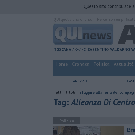
Questo sito contribuisce 
QUI
quotidiano online.
Percorso semplificat
TOSCANA
AREZZO
CASENTINO
VALDARNO
V
Home
Cronaca
Politica
Attualità
AREZZO
CAS
a
Nascosta in un bar per sfuggire alla furia del compagno
Tutti i titoli:
​Tutte l
Tag:
Alleanza Di Centr
Politica
Bra