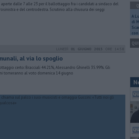
 aperte dalle 7 alle 23 per il ballottaggio fra i candidati a sindaco del
Q
rosinistra e del centrodestra. Scrutinio alla chiusura dei seggi
A L
di 
Scar
con 
QUI
LUNEDÌ
01 GIUGNO 2015
ORE 14:58
unali, al via lo spoglio
ottaggio certo: Bracciali 44.21%, Alessandro Ghinelli 35.99%. Gli
ini torneranno al voto domenica 14 giugno
N