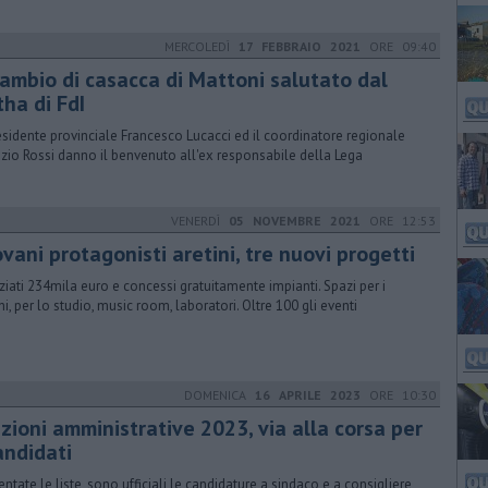
MERCOLEDÌ
17 FEBBRAIO 2021
ORE 09:40
 cambio di casacca di Mattoni salutato dal
ha di FdI
residente provinciale Francesco Lucacci ed il coordinatore regionale
izio Rossi danno il benvenuto all'ex responsabile della Lega
VENERDÌ
05 NOVEMBRE 2021
ORE 12:53
vani protagonisti aretini, tre nuovi progetti
ziati 234mila euro e concessi gratuitamente impianti. Spazi per i
hi, per lo studio, music room, laboratori. Oltre 100 gli eventi
DOMENICA
16 APRILE 2023
ORE 10:30
zioni amministrative 2023, via alla corsa per
andidati
entate le liste, sono ufficiali le candidature a sindaco e a consigliere