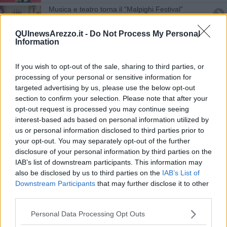
Musica e teatro torna il “Malpighi Festival”
Un sabato speciale al teatro Petrarca
QUInewsArezzo.it -
Do Not Process My Personal
Information
Cleò, la voce misteriosa omaggia Valentina
If you wish to opt-out of the sale, sharing to third parties, or
Big della musica alla Coradini
processing of your personal or sensitive information for
targeted advertising by us, please use the below opt-out
section to confirm your selection. Please note that after your
Con sei big della musica nasce la High School
opt-out request is processed you may continue seeing
interest-based ads based on personal information utilized by
Viareggio a Sanremo con "La Rappresentante di
Lista"
us or personal information disclosed to third parties prior to
your opt-out. You may separately opt-out of the further
Ecco la squadra dei giovani di Confcommercio
disclosure of your personal information by third parties on the
IAB’s list of downstream participants. This information may
Beppe Sugar Angiolini su Rai1 per Sanremo
also be disclosed by us to third parties on the
IAB’s List of
Downstream Participants
that may further disclose it to other
Peppe Vessicchio ospite del "Giardino delle IDEE"
third parties.
La chitarra di Luca Colombo alla Corradini
Personal Data Processing Opt Outs