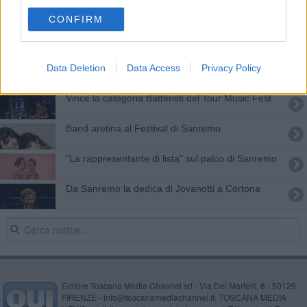
Le esibizioni dei toscani a Sanremo - VIDEO
CONFIRM
La Scuola orafa protagonista a Sanremo
Data Deletion
Data Access
Privacy Policy
Alex Banelli, un aretino al Festival di Sanremo
Vince la categoria Batteristi del Tour Music Fest
Band aretina al Festival di Sanremo
"La rappresentante di lista" sul palco di Sanremo
Da Sanremo la dedica di Jovanotti a Cortona
Editore Toscana Media Channel srl - Via Dei Martelli, 8 - 50129
FIRENZE - info@toscanamediachannel.it. TOSCANA MEDIA