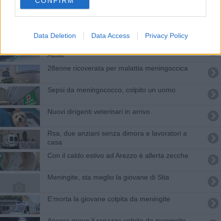
CONFIRM
Bimba di 11 anni ricoverata per meningite
Meningite, ricoverato bimbo di 5 anni
Data Deletion
Data Access
Privacy Policy
Nuovo caso di meningite, nuovo appello dalla
Ausl8
28enne ricoverata per malattia meningoccica
Sepsi da meningococco, colpito un uomo
Nuovi dirigenti veterinari in arrivo
Rsa, due anziani senza dimora e lavoratori a
casa
Con il caldo estivo ad Arezzo è allerta zecche
Meningite, sta meglio la giovane di Stia
E'morta la giovane colpita da meningite
Ancora grave il ragazzo colpito da meningite