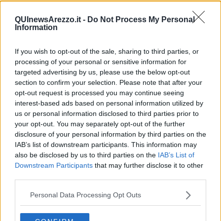
Giovane aretino con la meningite, profilassi già
per 100 contatti
QUInewsArezzo.it -
Do Not Process My Personal
Information
Edizione numero 15 per via Romana in festa
Un caso di tubercolosi in una scuola dell’infanzia
If you wish to opt-out of the sale, sharing to third parties, or
processing of your personal or sensitive information for
Bimbi contagiati dall'epatite A fuori dalle scuole
targeted advertising by us, please use the below opt-out
section to confirm your selection. Please note that after your
opt-out request is processed you may continue seeing
Prolungata la campagna di vaccinazione
interest-based ads based on personal information utilized by
us or personal information disclosed to third parties prior to
Meningite, gravi le condizioni della giovane
your opt-out. You may separately opt-out of the further
disclosure of your personal information by third parties on the
Altro caso di meningite in discoteca
IAB’s list of downstream participants. This information may
also be disclosed by us to third parties on the
IAB’s List of
Sta meglio la donna colpita da meningite
Downstream Participants
that may further disclose it to other
third parties.
Centrale di tracciamento, ai raggi X 50mila casi
Personal Data Processing Opt Outs
Certificato di rientro a scuola, la Toscana punta a
fare senza