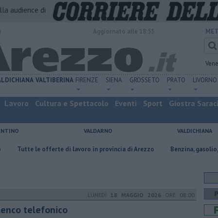
alla audience di
o
Aggiornato alle 18:55
MET
Vene
ALDICHIANA
VALTIBERINA
FIRENZE
SIENA
GROSSETO
PRATO
LIVORNO
Lavoro
Cultura e Spettacolo
Eventi
Sport
Giostra Sarac
ENTINO
VALDARNO
VALDICHIANA
offerte di lavoro in provincia di Arezzo
​Benzina, gasolio, gpl, ecco dove
LUNEDÌ
18 MAGGIO 2026
ORE 08:00
elenco telefonico