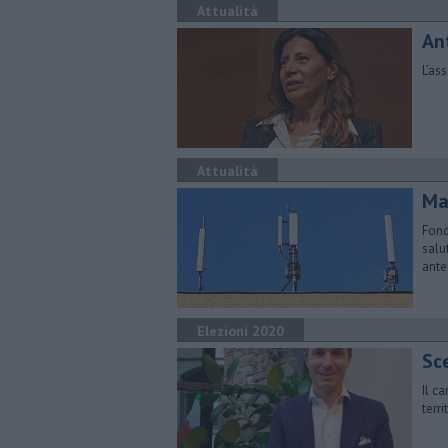
Attualità
Ant
L’as
Attualità
Ma
Fond
salu
ant
Elezioni 2020
​Sc
Il c
terr