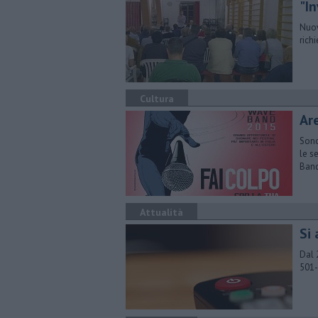
"In
Nuovo
richi
Cultura
Ar
​Son
le s
Ban
Attualità
Si
Dal 
501-