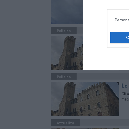
L’as
priv
Persona
Politica
Ant
Dopo
seri
Com
Politica
Le
Gli 
magg
Attualità