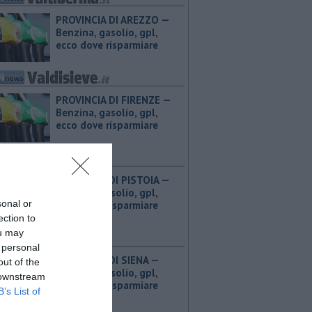
PROVINCIA DI AREZZO — ​
Benzina, gasolio, gpl,
ecco dove risparmiare
PROVINCIA DI FIRENZE — ​
Benzina, gasolio, gpl,
ecco dove risparmiare
PROVINCIA DI PISTOIA — ​
Benzina, gasolio, gpl,
sonal or
ecco dove risparmiare
ection to
ou may
 personal
PROVINCIA DI SIENA — ​
out of the
Benzina, gasolio, gpl,
 downstream
ecco dove risparmiare
B’s List of