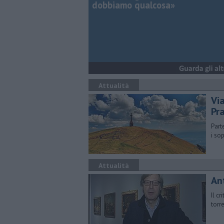
dobbiamo qualcosa»
Attualità
Via
Pr
Parte
i so
Attualità
An
Il c
torr