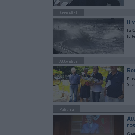
Attualità
Il 
La S
fort
Attualità
Bor
E' un
Soci
Politica
Att
ro
Guar