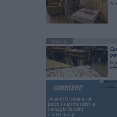
"​L’
Attualità
Co
pa
Un g
pote
Jovanotti chiama sul
palco i suoi musicisti e
omaggia Guccini:
«Tutti noi gli