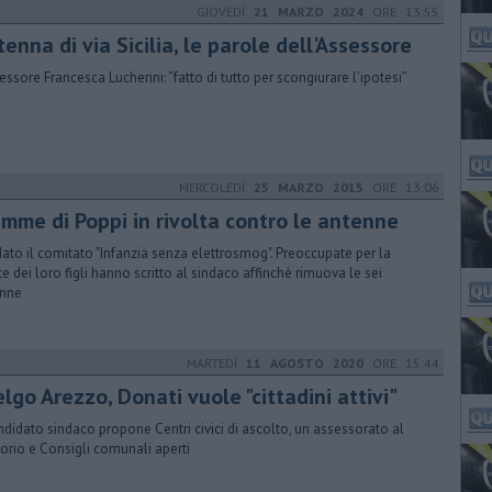
GIOVEDÌ
21 MARZO 2024
ORE 13:55
enna di via Sicilia, le parole dell'Assessore
sessore Francesca Lucherini: “fatto di tutto per scongiurare l’ipotesi”
MERCOLEDÌ
25 MARZO 2015
ORE 13:06
mme di Poppi in rivolta contro le antenne
ato il comitato "Infanzia senza elettrosmog". Preoccupate per la
te dei loro figli hanno scritto al sindaco affinchè rimuova le sei
enne
MARTEDÌ
11 AGOSTO 2020
ORE 15:44
elgo Arezzo, Donati vuole "cittadini attivi"
andidato sindaco propone Centri civici di ascolto, un assessorato al
itorio e Consigli comunali aperti