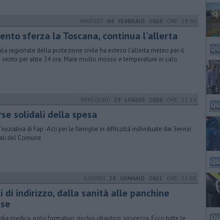
MARTEDÌ
04 FEBBRAIO 2020
ORE 19:00
vento sferza la Toscana, continua l'allerta
ala regionale della protezione civile ha esteso l'allerta meteo per il
e vento per altre 24 ore. Mare molto mosso e temperature in calo
MERCOLEDÌ
29 LUGLIO 2020
ORE 11:14
se solidali della spesa
'iniziativa di Fap -Acli per le famiglie in difficoltà individuate dai Servizi
ali del Comune
GIOVEDÌ
28 GENNAIO 2021
ORE 22:03
i di indirizzo, dalla sanità alle panchine
sse
dia medica, polo formativo, rischio idraulico, sicurezza. Ecco tutte le