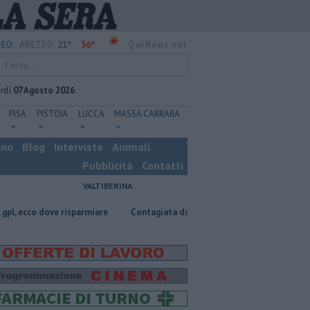
21°
36°
EO:
AREZZO
QuiNews.net
rdì
07 Agosto 2026
PISA
PISTOIA
LUCCA
MASSA CARRARA
ino
Blog
Interviste
Animali
Pubblicità
Contatti
VALTIBERINA
 risparmiare
Contagiata da legionella, non ce l'ha fatta
Nascosta in