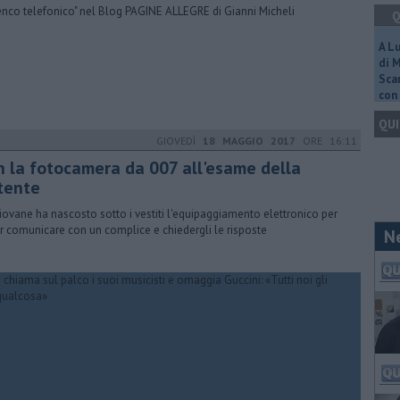
elenco telefonico" nel Blog PAGINE ALLEGRE di Gianni Micheli
Q
A L
di 
Scar
con 
QUI
GIOVEDÌ
18 MAGGIO 2017
ORE 16:11
n la fotocamera da 007 all'esame della
tente
iovane ha nascosto sotto i vestiti l'equipaggiamento elettronico per
r comunicare con un complice e chiedergli le risposte
N