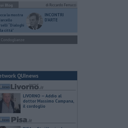
ui Blog
di Riccardo Ferrucci
INCONTRI
ucca la mostra
D'ARTE
Marcello
selli “Dialoghi
la città"
Condoglianze
etwork QUInews
LIVORNO — Addio al
dottor Massimo Campana,
il cordoglio