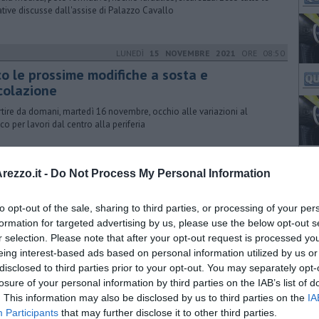
iative discusse dall'assise di Palazzo Cavallo
LUNEDÌ
15 NOVEMBRE 2021
ORE 08:50
co le prossime modifiche a sosta e
rcolazione
rtire da domani, martedì 16 novembre, occhio alle variazioni al
ico per lavori dal centro alla periferia
GIOVEDÌ
08 DICEMBRE 2022
ORE 12:28
ezzo.it -
Do Not Process My Personal Information
ntro allagamenti e frane, piano da 11 milioni
to opt-out of the sale, sharing to third parties, or processing of your per
ovato dall'assemblea il progetto 2023 delle attività di bonifica del
orzio. Manca solo l'ok della Regione. Ascoltati cittadini e territori
formation for targeted advertising by us, please use the below opt-out s
r selection. Please note that after your opt-out request is processed y
eing interest-based ads based on personal information utilized by us or
disclosed to third parties prior to your opt-out. You may separately opt-
MERCOLEDÌ
06 MARZO 2024
ORE 16:00
losure of your personal information by third parties on the IAB’s list of
. This information may also be disclosed by us to third parties on the
IA
tenna di via Sicilia: il tavolo di confronto
Participants
that may further disclose it to other third parties.