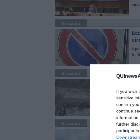
iniz
Attualità
Ec
ci
A pa
traff
Attualità
QUInewsAr
Co
If you wish 
Appr
Cons
sensitive in
confirm you
continue se
information 
Attualità
further disc
participants
​An
Downstream 