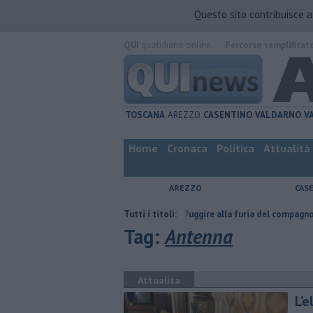
Questo sito contribuisce 
QUI
quotidiano online.
Percorso semplificat
TOSCANA
AREZZO
CASENTINO
VALDARNO
V
Home
Cronaca
Politica
Attualità
AREZZO
CAS
Nascosta in un bar per sfuggire alla furia del compagno
Tutti i titoli:
​Tutte le 
Tag:
Antenna
Attualità
​L’