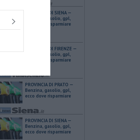
PROVINCIA DI SIENA — ​
Benzina, gasolio, gpl,
ecco dove risparmiare
PROVINCIA DI FIRENZE — ​
Benzina, gasolio, gpl,
ecco dove risparmiare
PROVINCIA DI PRATO — ​
Benzina, gasolio, gpl,
ecco dove risparmiare
PROVINCIA DI SIENA — ​
Benzina, gasolio, gpl,
ecco dove risparmiare