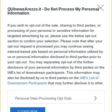
Fiera del mestolo, come cambiano sosta e traffico
QUInewsArezzo.it -
Do Not Process My Personal
Information
Rivoluzione al traffico per la "Maratonina"
​Parcocorsa lunedì 1 aprile variazioni al traffico
If you wish to opt-out of the sale, sharing to third parties, or
processing of your personal or sensitive information for
Partono i lavori alla rotatoria di Santa Maria
targeted advertising by us, please use the below opt-out
section to confirm your selection. Please note that after your
opt-out request is processed you may continue seeing
Sicurezza, nuovi marciapiedi e riqualificazione
interest-based ads based on personal information utilized by
us or personal information disclosed to third parties prior to
ToscanaPride, come cambia la viabilità nel
weekend
your opt-out. You may separately opt-out of the further
disclosure of your personal information by third parties on the
Bimbimbici: i “superpoteri” della bicicletta
IAB’s list of downstream participants. This information may
also be disclosed by us to third parties on the
IAB’s List of
Gold Italy e ArezzoAbilia modificano il traffico
Downstream Participants
that may further disclose it to other
third parties.
Countdown per la Maratonina Città di Arezzo
Personal Data Processing Opt Outs
Strade sicure a misura di bimbe e bimbi sulla bici
CONFIRM