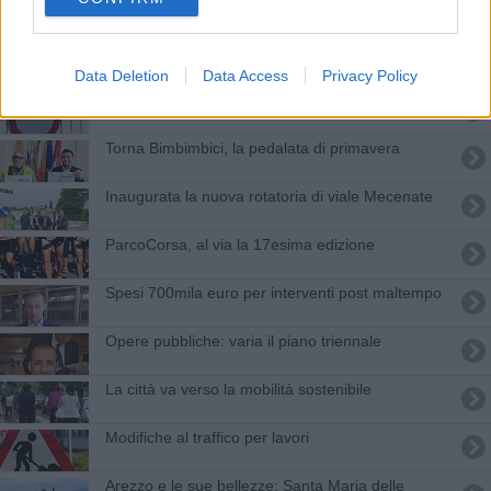
Tutti pronti a scattare, torna la Maratonina
Tutti in sella, torna Bimbimbici
Data Deletion
Data Access
Privacy Policy
​Weekend: come cambiano sosta e circolazione
Torna Bimbimbici, la pedalata di primavera
​Inaugurata la nuova rotatoria di viale Mecenate
ParcoCorsa, al via la 17esima edizione
Spesi 700mila euro per interventi post maltempo
Opere pubbliche: varia il piano triennale
La città va verso la mobilità sostenibile
Modifiche al traffico per lavori
Arezzo e le sue bellezze: Santa Maria delle