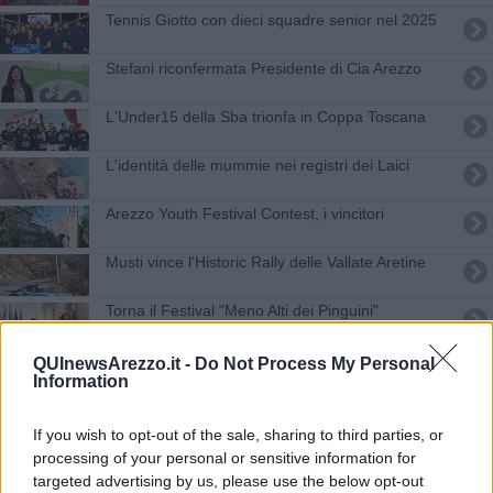
Tennis Giotto con dieci squadre senior nel 2025
Stefani riconfermata Presidente di Cia Arezzo
L'Under15 della Sba trionfa in Coppa Toscana
L'identità delle mummie nei registri dei Laici
Arezzo Youth Festival Contest, i vincitori
Musti vince l'Historic Rally delle Vallate Aretine
Torna il Festival "Meno Alti dei Pinguini"
ORO, Tesoro, Bellezza, Luce: la personale di
QUInewsArezzo.it -
Do Not Process My Personal
Rossi
Information
Presentato il francobollo dedicato al Saracino
If you wish to opt-out of the sale, sharing to third parties, or
Cento giorni per ridare lustro all'acquedotto
processing of your personal or sensitive information for
targeted advertising by us, please use the below opt-out