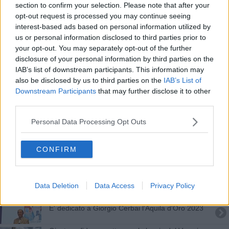
section to confirm your selection. Please note that after your
Kilowatt, un libro in diretta streaming
opt-out request is processed you may continue seeing
interest-based ads based on personal information utilized by
Regionali 2020, ecco i candidati aretini
us or personal information disclosed to third parties prior to
your opt-out. You may separately opt-out of the further
Elezioni, l'ora del giudizio scatta alle 7
disclosure of your personal information by third parties on the
IAB’s list of downstream participants. This information may
Elio Germano al "Festival dello Spettatore"
also be disclosed by us to third parties on the
IAB’s List of
Downstream Participants
that may further disclose it to other
Alberto Rossi ancora alla guida dei macellai
third parties.
Caos Estra: "Macrì può tornare alla presidenza"
Personal Data Processing Opt Outs
​Il Tennis Giotto in campo con ventisette squadre
CONFIRM
Massimo Ricci è il candidato a sindaco del M5S
Data Deletion
Data Access
Privacy Policy
Elezioni comunali Arezzo, ecco tutti i candidati
E' dedicato a Giorgio Cerbai l'Aquila d'Oro 2023