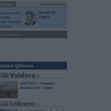
ui Blog
di Riccardo Ferrucci
INCONTRI
ucca la mostra
D'ARTE
Marcello
selli “Dialoghi
la città"
Condoglianze
etwork QUInews
LAJATICO — Incendio
divampa tra i campi