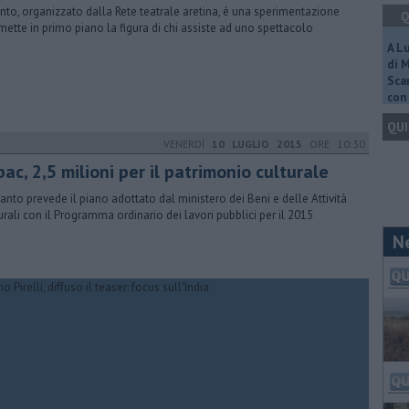
ento, organizzato dalla Rete teatrale aretina, è una sperimentazione
Q
mette in primo piano la figura di chi assiste ad uno spettacolo
A L
di 
Scar
con 
QUI
VENERDÌ
10 LUGLIO 2015
ORE 10:30
ac, 2,5 milioni per il patrimonio culturale
uanto prevede il piano adottato dal ministero dei Beni e delle Attività
urali con il Programma ordinario dei lavori pubblici per il 2015
N