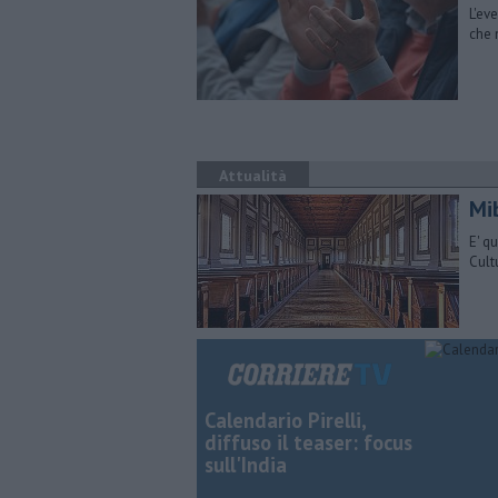
L'ev
che 
Attualità
Mib
E' q
Cult
Calendario Pirelli,
diffuso il teaser: focus
sull'India