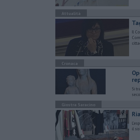
Attualità
Ta
Il C
Comm
citta
Cronaca
Op
re
Si t
seco
Giostra Saracino
Ria
L'es
il s