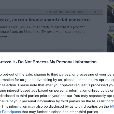
VENERDÌ
08 LUGLIO 2022
ORE 08:15
ostra, ancora finanziamenti dal ministero
nta a circa 15mila euro il contributo dal Mibact. Il progetto
entato è arrivato 36esimo su 354 per la valorizzazione della
izione
GIOVEDÌ
07 SETTEMBRE 2023
ORE 10:27
° premio Pieve al via il 14 settembre
ezzo.it -
Do Not Process My Personal Information
9° premio pieve Saverio Tutino. "SE SAVERIO FOSSE OGGI" dedicato al
atore dell’Archivio dei diari nel centesimo anniversario della nascita
to opt-out of the sale, sharing to third parties, or processing of your per
formation for targeted advertising by us, please use the below opt-out s
r selection. Please note that after your opt-out request is processed y
eing interest-based ads based on personal information utilized by us or
VENERDÌ
29 LUGLIO 2016
ORE 12:34
disclosed to third parties prior to your opt-out. You may separately opt-
jazz di Ute Lemper ispirato da Paulo Coelho
losure of your personal information by third parties on the IAB’s list of
. This information may also be disclosed by us to third parties on the
IA
oledì 10 agosto, ad Arezzo, il concerto inaugurale del Festival
Participants
that may further disclose it to other third parties.
nate con la cantante tedesca. Prosegue con successo la prevendita