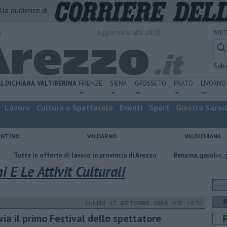
alla audience di
o
Aggiornato alle 18:55
MET
Sab
ALDICHIANA
VALTIBERINA
FIRENZE
SIENA
GROSSETO
PRATO
LIVORNO
Lavoro
Cultura e Spettacolo
Eventi
Sport
Giostra Sarac
ENTINO
VALDARNO
VALDICHIANA
fferte di lavoro in provincia di Arezzo
​Benzina, gasolio, gpl, ecco dove r
i E Le Attivit Culturali
LUNEDÌ
17 OTTOBRE 2016
ORE 18:35
via il primo Festival dello spettatore