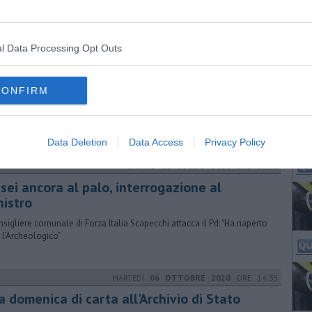
l Data Processing Opt Outs
GIOVEDÌ
27 NOVEMBRE 2014
ORE 17:37
n si lasci morire Arezzo"
CONFIRM
entata da Manneschi e De Robertis, consiglieri regionali di Toscana
ca Riformista e del PD, una mozione sul futuro della Soprintendenza
Data Deletion
Data Access
Privacy Policy
SABATO
11 LUGLIO 2020
ORE 09:55
sei ancora al palo, interrogazione al
nistro
onsigliere comunale di Forza Italia Scapecchi attacca il Pd: "Ha riaperto
 l'Archeologico"
MARTEDÌ
06 OTTOBRE 2020
ORE 14:35
 domenica di carta all'Archivio di Stato