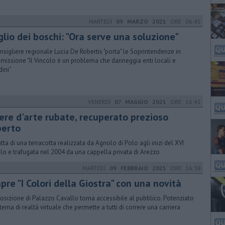
MARTEDÌ
09 MARZO 2021
ORE 06:45
glio dei boschi: "Ora serve una soluzione"
onsigliere regionale Lucia De Robertis "porta" le Soprintendenze in
issione "Il Vincolo è un problema che danneggia enti locali e
dini"
VENERDÌ
07 MAGGIO 2021
ORE 16:41
ere d'arte rubate, recuperato prezioso
perto
ratta di una terracotta realizzata da Agnolo di Polo agli inizi del XVI
lo e trafugata nel 2004 da una cappella privata di Arezzo
MARTEDÌ
09 FEBBRAIO 2021
ORE 16:38
pre "I Colori della Giostra" con una novità
posizione di Palazzo Cavallo torna accessibile al pubblico. Potenziato
istema di realtà virtuale che permette a tutti di correre una carriera