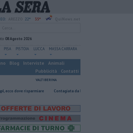
22°
35°
EO:
AREZZO
QuiNews.net
ato
08 Agosto 2026
PISA
PISTOIA
LUCCA
MASSA CARRARA
ino
Blog
Interviste
Animali
Pubblicità
Contatti
VALTIBERINA
isparmiare
Contagiata da legionella, non ce l'ha fatta
Nascosta in 