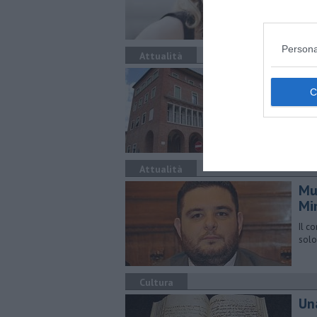
Persona
Attualità
"No
Pres
Civi
Attualità
Mu
Mi
Il c
solo
Cultura
Una