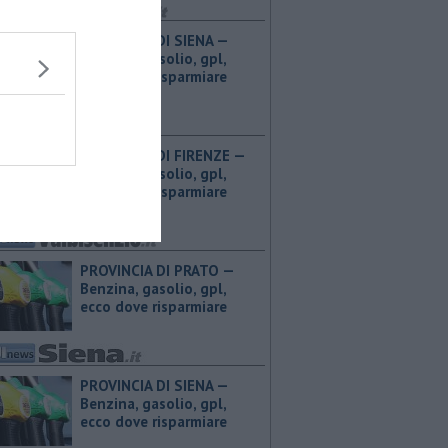
PROVINCIA DI SIENA — ​
Benzina, gasolio, gpl,
ecco dove risparmiare
PROVINCIA DI FIRENZE — ​
Benzina, gasolio, gpl,
ecco dove risparmiare
PROVINCIA DI PRATO — ​
Benzina, gasolio, gpl,
ecco dove risparmiare
PROVINCIA DI SIENA — ​
Benzina, gasolio, gpl,
ecco dove risparmiare