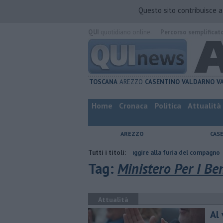
Questo sito contribuisce 
QUI
quotidiano online.
Percorso semplificat
TOSCANA
AREZZO
CASENTINO
VALDARNO
V
Home
Cronaca
Politica
Attualità
AREZZO
CAS
Nascosta in un bar per sfuggire alla furia del compagno
Tutti i titoli:
​Tutte le o
Tag:
Ministero Per I Ben
Attualità
Al 