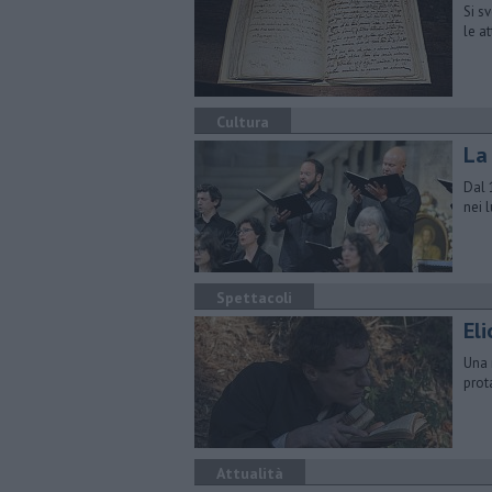
Si s
le at
Cultura
La
Dal 
nei l
Spettacoli
El
Una 
prot
Attualità