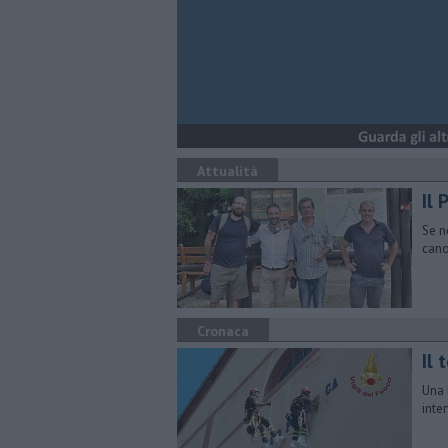
Attualità
Il
Se ne
can
Cronaca
Il 
Una 
inte