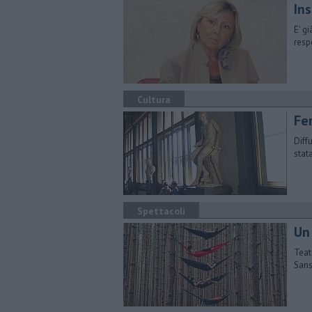
In
E' g
resp
Cultura
Fe
Diffu
stata
Spettacoli
Un
Teat
Sans