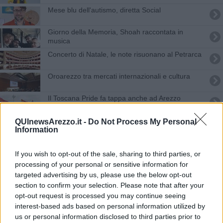
Mese blu dell'autismo, diretta Social
Giorno della Memoria, Shoah raccontata in
musica
Concerto di Natale, le note risuonano al Petrarca
Oroarezzo tra mercati internazionali e cultura
Il Toscana Pride fa tappa anche ad Arezzo
Simone Cristicchi canta per la pace ad Arezzo
QUInewsArezzo.it -
Do Not Process My Personal
Information
Riprendiamoci la scena, terza edizione pronta al
decollo
If you wish to opt-out of the sale, sharing to third parties, or
processing of your personal or sensitive information for
Le stanze dell’opera: masterclass sold out
targeted advertising by us, please use the below opt-out
section to confirm your selection. Please note that after your
Oro: Arezzo si conferma primo nell'export
opt-out request is processed you may continue seeing
interest-based ads based on personal information utilized by
Brunori Sas aprirà al Festival delle Musiche
us or personal information disclosed to third parties prior to