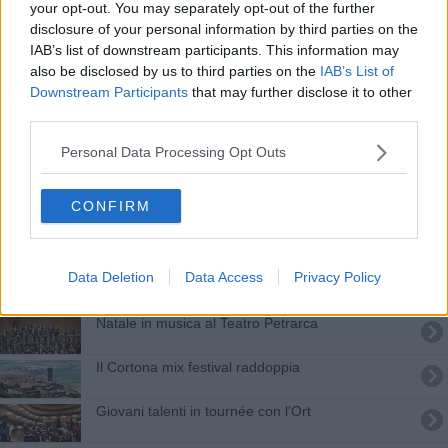
your opt-out. You may separately opt-out of the further
Fisarmonica e piano per omaggiare Piazzolla
disclosure of your personal information by third parties on the
IAB’s list of downstream participants. This information may
La musica corale torna protagonista ad Arezzo
also be disclosed by us to third parties on the
IAB’s List of
Downstream Participants
that may further disclose it to other
Fondazione Bruschi, attività didattiche on line
third parties.
Assegnati i contributi per le attività giovanili
Personal Data Processing Opt Outs
Un Natale in musica al Teatro Petrarca
CONFIRM
Festival Mecenate, in città i big della musica
Data Deletion
Data Access
Privacy Policy
Cultura e sport, bandi in arrivo per 23 milioni di
euro
​Natale in musica al Teatro Petrarca
Il Cortona mix festival raddoppia
Giovani talenti in tournée con l'Ort